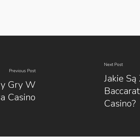
mos
mo
mos
Mr 
mr 
Next Post
mx-
Previous Post
Jakie S
ne
dy Gry W
Baccarat
oce
a Casino
Casino?
oce
oce
Onl
onl