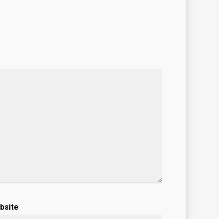
st
ilbilet
menbet
l money pokies app
l money pokies apps
view
viewe
iewer
ky casino australia
t
ts
bsite