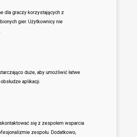
zy time
e dla graczy korzystających z
bionych gier. Użytkownicy nie
ino
.
r Go Casino
Tech
rex News
ex Trading
starczająco duże, aby umożliwić łatwe
tune tiger brazil
obsłudze aplikacji.
ma Casino
me
mes
na skontaktować się z zespołem wsparcia
chi
profesjonalizmie zespołu. Dodatkowo,