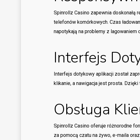
Spinrollz Casino zapewnia doskonałą r
telefonów komórkowych. Czas ładowania 
napotykają na problemy z lagowaniem c
Interfejs Do
Interfejs dotykowy aplikacji został za
klikanie, a nawigacja jest prosta. Dzięk
Obsługa Klie
Spinrollz Casino oferuje różnorodne fo
za pomocą czatu na żywo, e-maila oraz 