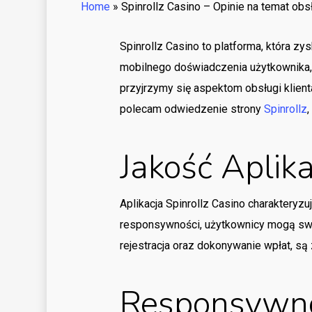
Home
»
Spinrollz Casino – Opinie na temat obsł
Spinrollz Casino to platforma, która zy
mobilnego doświadczenia użytkownika, 
przyjrzymy się aspektom obsługi klien
polecam odwiedzenie strony
Spinrollz
,
Jakość Aplika
Aplikacja Spinrollz Casino charakteryzu
responsywności, użytkownicy mogą swob
rejestracja oraz dokonywanie wpłat, s
Responsywn