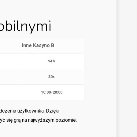
no brand
o slot
obilnymi
no-brand
nobrand
Inne Kasyno B
nogame
94%
noslot
stbet
30x
stbet GR
10:00-20:00
tbet hungary
tbet italy
dczenia użytkownika. Dzięki
zyć się grą na najwyższym poziomie,
stbet norway
stbet ozbekistonda