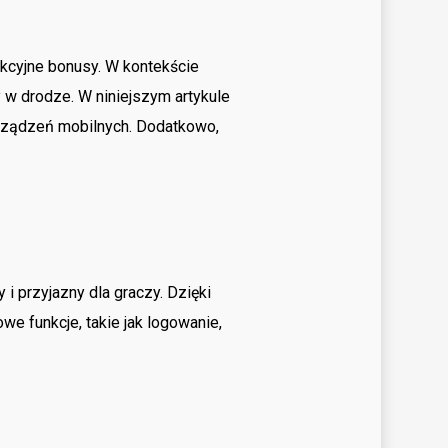
ino
ino en ligne argent reel
rakcyjne bonusy. W kontekście
 w drodze. W niniejszym artykule
ino en ligne fr
urządzeń mobilnych. Dodatkowo,
ino onlina ca
ino online ar
inò online it
ino svensk licens
 i przyjazny dla graczy. Dzięki
ino utan svensk licens
e funkcje, takie jak logowanie,
ino-glory india
sulting services in the UAE
e value
re value BUMN