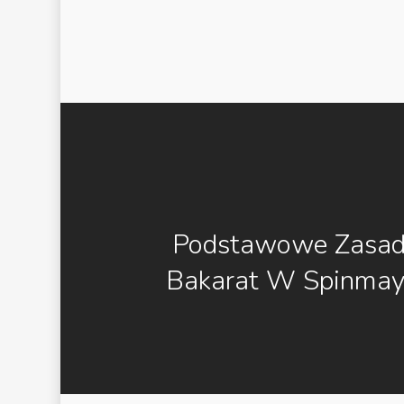
Podstawowe Zasa
Bakarat W Spinmay