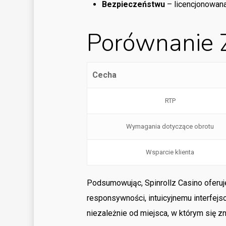
Bezpieczeństwu
– licencjonowana
Porównanie 
Cecha
RTP
Wymagania dotyczące obrotu
Wsparcie klienta
Podsumowując, Spinrollz Casino oferuj
responsywności, intuicyjnemu interfej
niezależnie od miejsca, w którym się zn