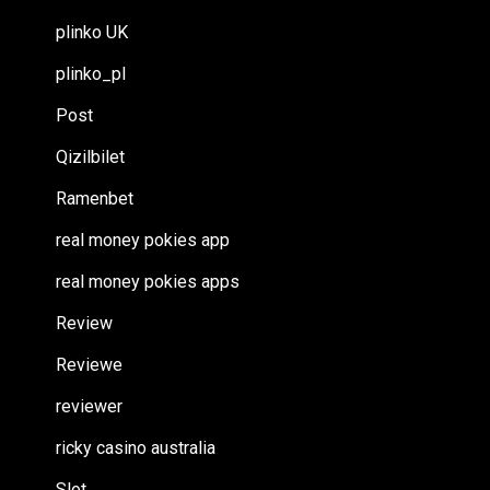
plinko UK
plinko_pl
Post
Qizilbilet
Ramenbet
real money pokies app
real money pokies apps
Review
Reviewe
reviewer
ricky casino australia
Slot