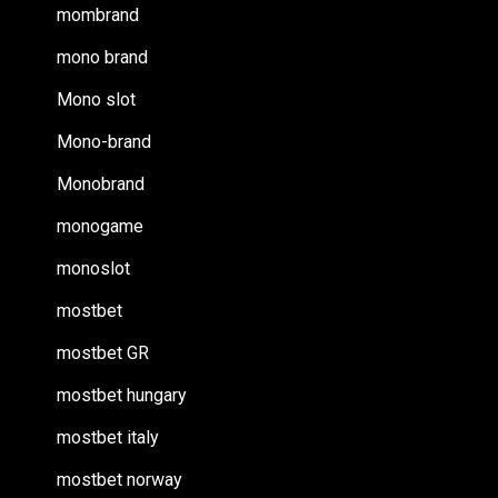
mombrand
mono brand
Mono slot
Mono-brand
Monobrand
monogame
monoslot
mostbet
mostbet GR
mostbet hungary
mostbet italy
mostbet norway