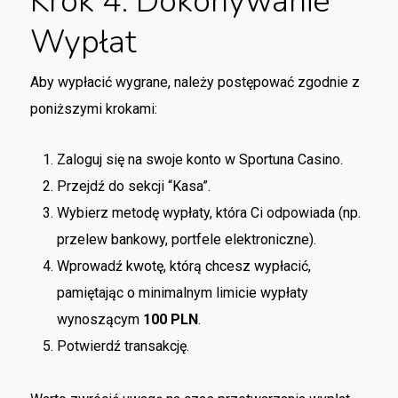
Krok 4: Dokonywanie
Wypłat
Aby wypłacić wygrane, należy postępować zgodnie z
poniższymi krokami:
Zaloguj się na swoje konto w Sportuna Casino.
Przejdź do sekcji “Kasa”.
Wybierz metodę wypłaty, która Ci odpowiada (np.
przelew bankowy, portfele elektroniczne).
Wprowadź kwotę, którą chcesz wypłacić,
pamiętając o minimalnym limicie wypłaty
wynoszącym
100 PLN
.
Potwierdź transakcję.