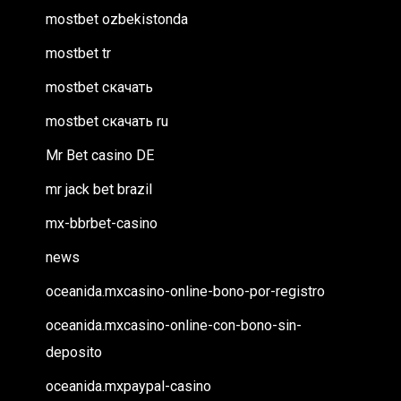
mostbet ozbekistonda
mostbet tr
mostbet скачать
mostbet скачать ru
Mr Bet casino DE
mr jack bet brazil
mx-bbrbet-casino
news
oceanida.mxcasino-online-bono-por-registro
oceanida.mxcasino-online-con-bono-sin-
deposito
oceanida.mxpaypal-casino