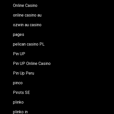
Online Casino
online casino au
ozwin au casino
pages
pelican casino PL
Pin UP
Pin UP Online Casino
Pin Up Peru
pinco
Pirots SE
plinko
plinko in