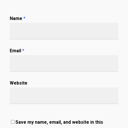
Name
*
Email
*
Website
Save my name, email, and website in this