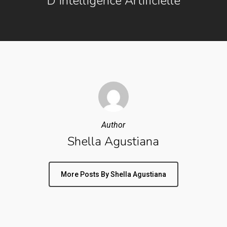
D’Intelligence Artificielle
Author
Shella Agustiana
More Posts By Shella Agustiana