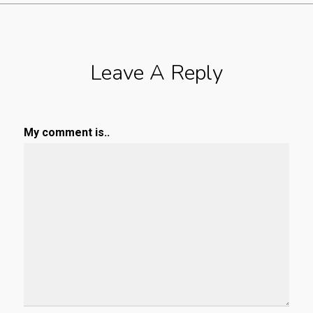
Leave A Reply
My comment is..