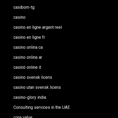
casibom-tg
casino
casino en ligne argent reel
casino en ligne fr
casino onlina ca
casino online ar
casinò online it
casino svensk licens
casino utan svensk licens
casino-glory india
Consulting services in the UAE
core value