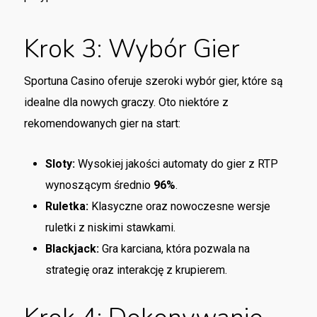
Krok 3: Wybór Gier
Sportuna Casino oferuje szeroki wybór gier, które są
idealne dla nowych graczy. Oto niektóre z
rekomendowanych gier na start:
Sloty:
Wysokiej jakości automaty do gier z RTP
wynoszącym średnio
96%
.
Ruletka:
Klasyczne oraz nowoczesne wersje
ruletki z niskimi stawkami.
Blackjack:
Gra karciana, która pozwala na
strategię oraz interakcję z krupierem.