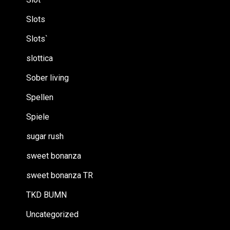
Slots
Slots`
slottica
Sober living
Spellen
Spiele
sugar rush
sweet bonanza
sweet bonanza TR
TKD BUMN
Uncategorized