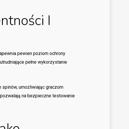
ry-casinos tr
de
tności I
w-To
ux
avanBet Casino
 zapewnia pewien poziom ochrony
g johnnie
utrudniające pełne wykorzystanie
ibet casino TR
salbet
h spinów, umożliwiając graczom
i reviewe
e pozwalają na bezpieczne testowanie
i-review
i-reviews
ako
mbrand