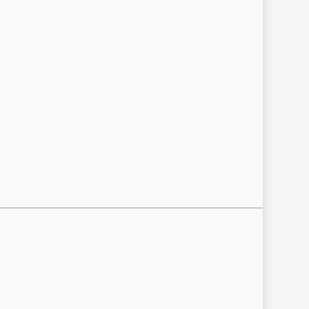
st
ilbilet
menbet
l money pokies app
l money pokies apps
view
viewe
iewer
ky casino australia
t
ts