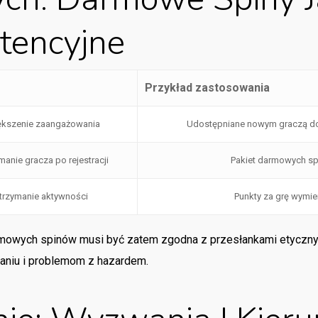
mo
tencyjne
Mon
Mo
Przykład zastosowania
Mo
mo
ększenie zaangażowania
Udostępniane nowym graczą do
mo
manie gracza po rejestracji
Pakiet darmowych sp
mo
trzymanie aktywności
Punkty za grę wymi
mo
mos
darmowych spinów musi być zatem zgodna z przesłankami etycz
mos
aniu i problemom z hazardem.
mo
mo