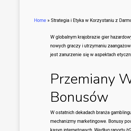
Home
»
Strategia i Etyka w Korzystaniu z Dar
W globalnym krajobrazie gier hazardow
nowych graczy i utrzymaniu zaangażowan
jest zanurzenie się w aspektach etycz
Przemiany W 
Bonusów
W ostatnich dekadach branża gamblingu
mechanizmy marketingowe. Bonusy powi
kasyn internetowych. Według raportu
H2