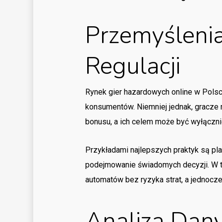
Przemyślenia
Regulacji
Rynek gier hazardowych online w Pols
konsumentów. Niemniej jednak, gracze 
bonusu, a ich celem może być wyłączni
Przykładami najlepszych praktyk są pl
podejmowanie świadomych decyzji. W ty
automatów bez ryzyka strat, a jednocze
Analiza Dan