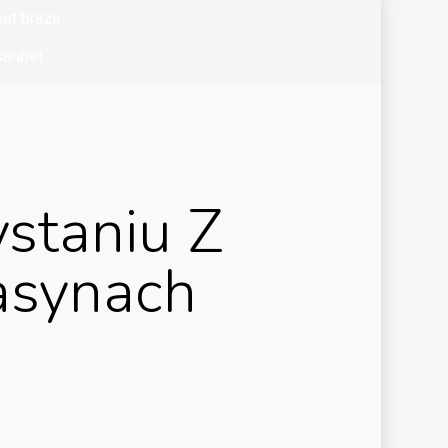
et brazil
aribet
bet colombia
bet mx
zo casino
ystaniu Z
k of ra
k of ra it
asynach
okkeeping
and
siness
ibom tr
sibom-tg