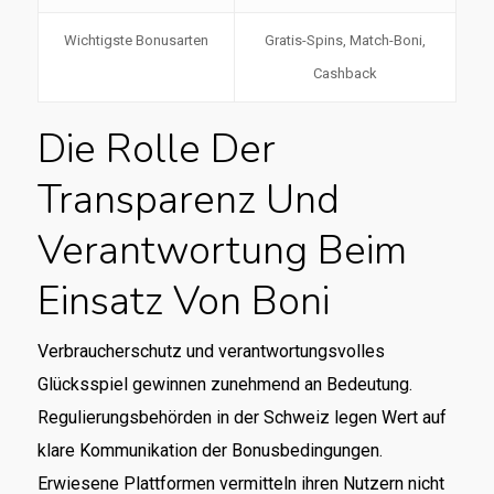
Wichtigste Bonusarten
Gratis-Spins, Match-Boni,
Cashback
Die Rolle Der
Transparenz Und
Verantwortung Beim
Einsatz Von Boni
Verbraucherschutz und verantwortungsvolles
Glücksspiel gewinnen zunehmend an Bedeutung.
Regulierungsbehörden in der Schweiz legen Wert auf
klare Kommunikation der Bonusbedingungen.
Erwiesene Plattformen vermitteln ihren Nutzern nicht