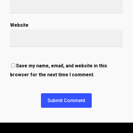
Website
Save my name, email, and website in this
browser for the next time I comment.