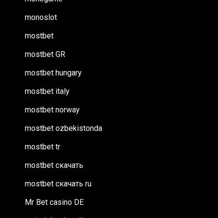
monoslot
mostbet
mostbet GR
mostbet hungary
mostbet italy
mostbet norway
mostbet ozbekistonda
mostbet tr
mostbet скачать
mostbet скачать ru
Mr Bet casino DE