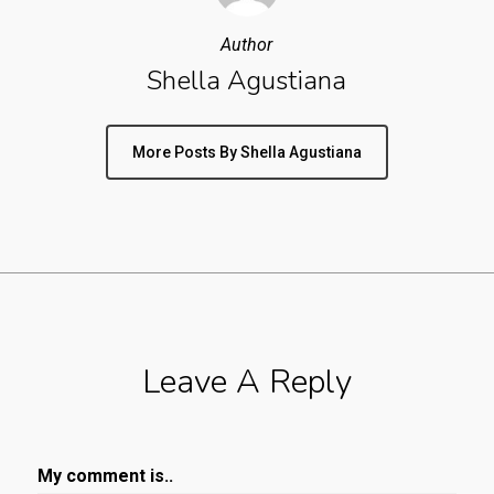
Author
Shella Agustiana
More Posts By Shella Agustiana
Leave A Reply
My comment is..