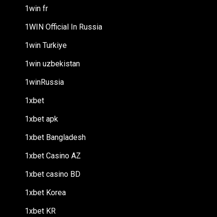
1win fr
1WIN Official In Russia
1win Turkiye
1win uzbekistan
1winRussia
1xbet
1xbet apk
1xbet Bangladesh
1xbet Casino AZ
1xbet casino BD
1xbet Korea
1xbet KR