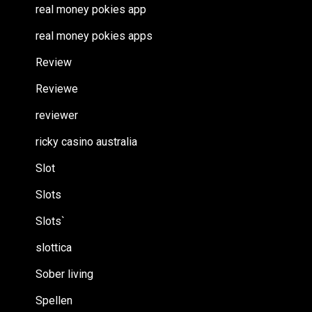
real money pokies app
real money pokies apps
Review
Reviewe
reviewer
ricky casino australia
Slot
Slots
Slots`
slottica
Sober living
Spellen