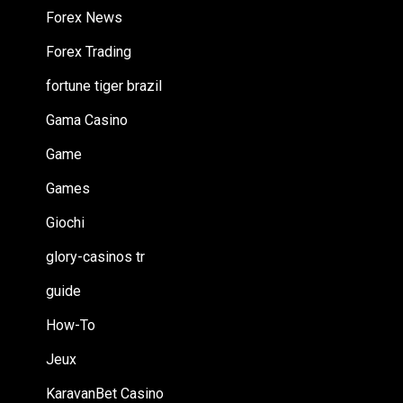
Forex News
Forex Trading
fortune tiger brazil
Gama Casino
Game
Games
Giochi
glory-casinos tr
guide
How-To
Jeux
KaravanBet Casino