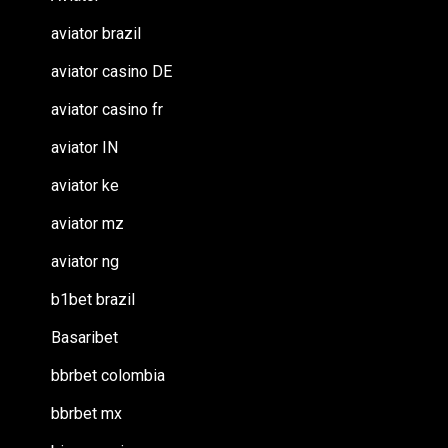
aviator brazil
aviator casino DE
aviator casino fr
aviator IN
aviator ke
aviator mz
aviator ng
b1bet brazil
Basaribet
bbrbet colombia
bbrbet mx