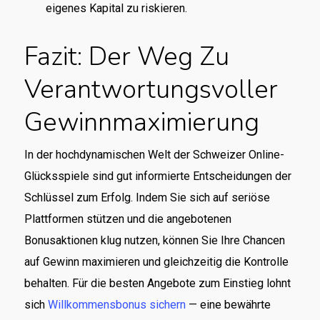
eigenes Kapital zu riskieren.
Fazit: Der Weg Zu
Verantwortungsvoller
Gewinnmaximierung
In der hochdynamischen Welt der Schweizer Online-
Glücksspiele sind gut informierte Entscheidungen der
Schlüssel zum Erfolg. Indem Sie sich auf seriöse
Plattformen stützen und die angebotenen
Bonusaktionen klug nutzen, können Sie Ihre Chancen
auf Gewinn maximieren und gleichzeitig die Kontrolle
behalten. Für die besten Angebote zum Einstieg lohnt
sich
Willkommensbonus sichern
— eine bewährte