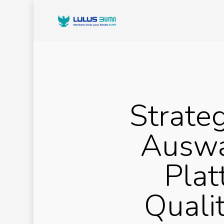
Strate
Auswa
Plat
Quali