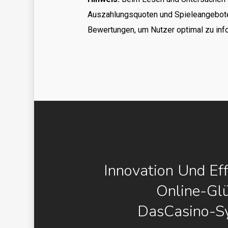
Auszahlungsquoten und Spieleangebote 
Bewertungen, um Nutzer optimal zu inf
Innovation Und Eff
Online-Glü
DasCasino-S