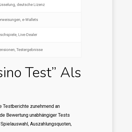
ry-casinos tr
üsselung, deutsche Lizenz
de
rweisungen, e-Wallets
w-To
ux
ischspiele, Live-Dealer
avanBet Casino
nsionen, Testergebnisse
g johnnie
ino Test” Als
ibet casino TR
salbet
i reviewe
i-review
rte Testberichte zunehmend an
i-reviews
sende Bewertung unabhängiger Tests
ie Spielauswahl, Auszahlungsquoten,
mbrand