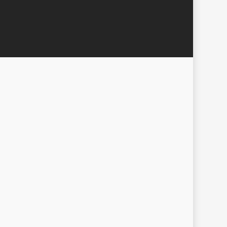
st
ilbilet
menbet
l money pokies app
l money pokies apps
view
viewe
iewer
ky casino australia
t
ts