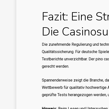
Fazit: Eine 
Die Casinos
Die zunehmende Regulierung und techni
Qualitätssicherung. Für deutsche Spieler,
Testberichte unverzichtbar. Der pino cas
gerecht werden.
Spannenderweise zeigt die Branche, da
Wettbewerb für qualitativ hochwertige A
geprüfte Tests herangezogen werden, u
Hinweis:
Beim Lesen und Untersuchen vo