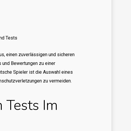
ino
ino en ligne argent reel
ino en ligne fr
und Tests
ino onlina ca
ino online ar
s, einen zuverlässigen und sicheren
ts und Bewertungen zu einer
inò online it
tsche Spieler ist die Auswahl eines
ino svensk licens
enschutzverletzungen zu vermeiden.
ino utan svensk licens
ino-glory india
 Tests Im
sulting services in the UAE
e value
re value BUMN