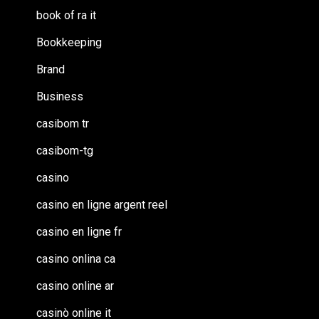
book of ra it
Bookkeeping
Brand
Business
casibom tr
casibom-tg
casino
casino en ligne argent reel
casino en ligne fr
casino onlina ca
casino online ar
casinò online it