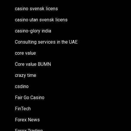
casino svensk licens
casino utan svensk licens
casino-glory india
Consulting services in the UAE
core value
Core value BUMN
crazy time
csdino
Fair Go Casino
FinTech
Forex News
Forex Trading