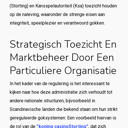
(Storting) en Kansspelautoriteit (Ksa) toezicht houden
op de naleving, waaronder de strenge eisen aan
integriteit, speelplezier en verantwoord gokken.
Strategisch Toezicht En
Marktbeheer Door Een
Particuliere Organisatie
In het kader van de regulering is het interessant te
kijken naar hoe deze administratie zich verhoudt tot
andere nationale structuren, bijvoorbeeld in
Scandinavische landen die bekend staan om hun strikt
gereguleerde goksystemen. Een voorbeeld hiervan is
de rol van de
”koning casinoStorting”
, dat zich