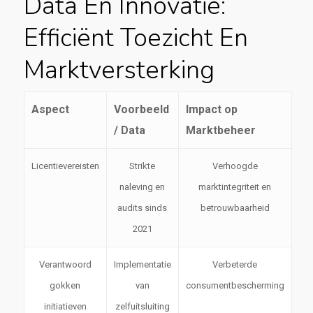
Data En Innovatie:
Efficiënt Toezicht En
Marktversterking
Aspect
Voorbeeld
Impact op
/ Data
Marktbeheer
Licentievereisten
Strikte
Verhoogde
naleving en
marktintegriteit en
audits sinds
betrouwbaarheid
2021
Verantwoord
Implementatie
Verbeterde
gokken
van
consumentbescherming
initiatieven
zelfuitsluiting