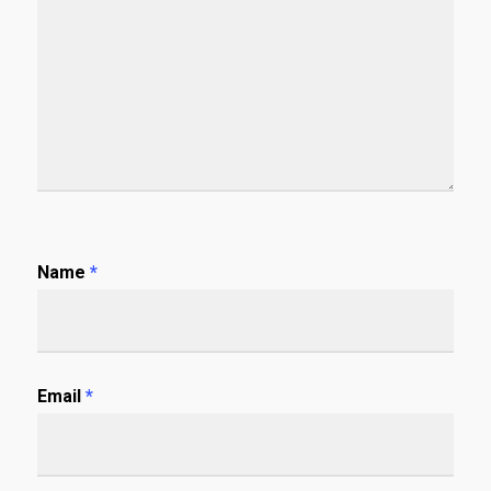
Name
*
Email
*