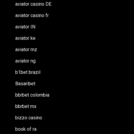
aviator casino DE
aviator casino fr
aviator IN
aviator ke
aviator mz
aviator ng
b1bet brazil
Basaribet
bbrbet colombia
bbrbet mx
bizzo casino
book of ra