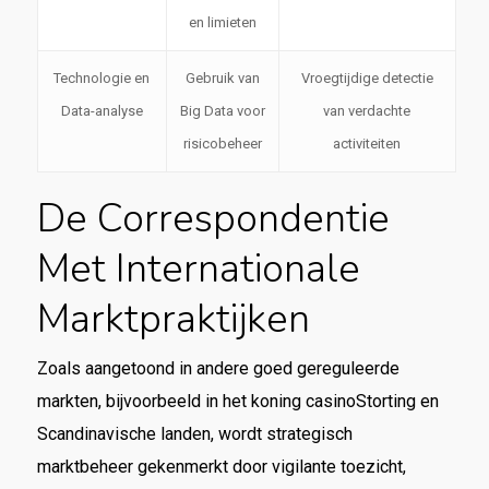
en limieten
Technologie en
Gebruik van
Vroegtijdige detectie
Data-analyse
Big Data voor
van verdachte
risicobeheer
activiteiten
De Correspondentie
Met Internationale
Marktpraktijken
Zoals aangetoond in andere goed gereguleerde
markten, bijvoorbeeld in het koning casinoStorting en
Scandinavische landen, wordt strategisch
marktbeheer gekenmerkt door vigilante toezicht,