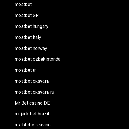
mostbet
mostbet GR
mostbet hungary
mostbet italy
mostbet norway
mostbet ozbekistonda
mostbet tr
mostbet скачать
mostbet скачать ru
Mr Bet casino DE
mr jack bet brazil
mx-bbrbet-casino