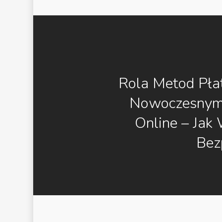
Rola Metod Pła
Nowoczesnym
Online – Jak
Bez