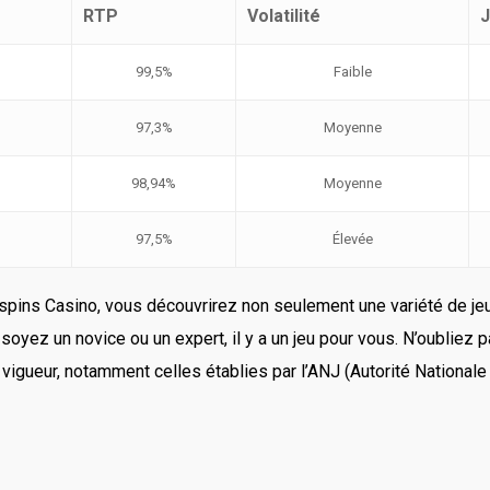
RTP
Volatilité
J
ozw
pa
99,5%
Faible
pel
97,3%
Moyenne
Pi
98,94%
Moyenne
Pin
Pin
97,5%
Élevée
pin
ckspins Casino, vous découvrirez non seulement une variété de j
Pir
 soyez un novice ou un expert, il y a un jeu pour vous. N’oubliez
pli
 vigueur, notamment celles établies par l’ANJ (Autorité Nationale
pli
pli
pli