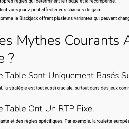
ropres règles qui déterminent le risque et la récompense.
glo
ont vous jouez peut affecter vos chances de gain.
gui
omme le Blackjack offrent plusieurs variantes qui peuvent changer
Ho
Les Mythes Courants 
Je
Kar
e ?
kin
Mar
De Table Sont Uniquement Basés S
Ma
t, la stratégie est tout aussi cruciale, surtout dans des jeux com
Max
min
e Table Ont Un RTP Fixe.
Min
riante et des règles spécifiques. Par exemple, la roulette europé
mo