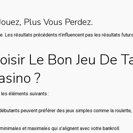
mo
Mon
Jouez, Plus Vous Perdez.
Mo
 Les résultats précédents n’influencent pas les résultats futurs
Mo
mo
sir Le Bon Jeu De T
mo
asino ?
mo
mo
 les éléments suivants :
mos
mos
ébutants peuvent préférer des jeux simples comme la roulette,
mo
mo
minimales et maximales qui s’alignent avec votre bankroll.