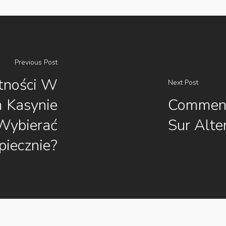
Po
Qiz
Ra
Previous Post
rea
tności W
Next Post
rea
 Kasynie
Comment
Re
 Wybierać
Sur Alte
Re
piecznie?
rev
ric
Slo
Slo