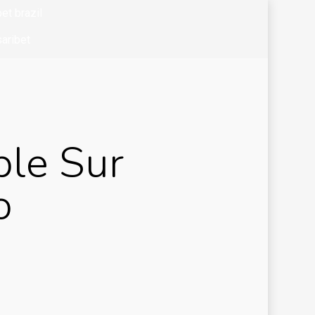
et brazil
aribet
bet colombia
bet mx
zo casino
ble Sur
k of ra
k of ra it
o
okkeeping
and
siness
ibom tr
sibom-tg