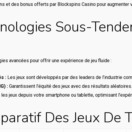
s et des bonus offerts par Blockspins Casino pour augmenter vo
mos
mo
nologies Sous-Tende
mos
Mr 
mr 
ies avancées pour offrir une expérience de jeu fluide :
mx-
ne
s :
Les jeux sont développés par des leaders de l’industrie co
oce
G) :
Garantissent l’équité des jeux avec des résultats aléatoires.
les jeux depuis votre smartphone ou tablette, optimisant l’expéri
oce
oce
aratif Des Jeux De 
Onl
onl