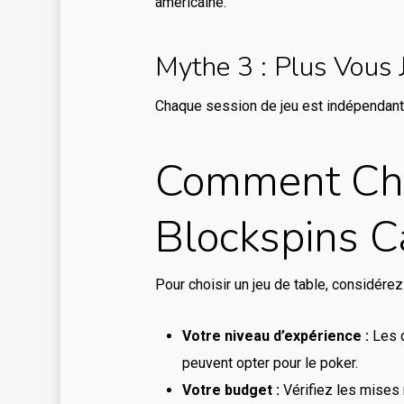
américaine.
Mythe 3 : Plus Vous 
Chaque session de jeu est indépendante.
Comment Choi
Blockspins C
Pour choisir un jeu de table, considérez
Votre niveau d’expérience :
Les d
peuvent opter pour le poker.
Votre budget :
Vérifiez les mises 