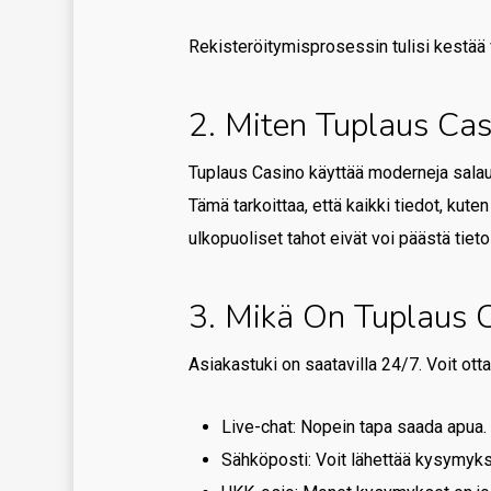
Rekisteröitymisprosessin tulisi kestää 
2. Miten Tuplaus Cas
Tuplaus Casino käyttää moderneja salau
Tämä tarkoittaa, että kaikki tiedot, kute
ulkopuoliset tahot eivät voi päästä tietoi
3. Mikä On Tuplaus C
Asiakastuki on saatavilla 24/7. Voit otta
Live-chat: Nopein tapa saada apua.
Sähköposti: Voit lähettää kysymykse