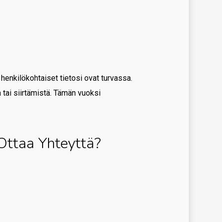
zy time
ino
r Go Casino
Tech
 henkilökohtaiset tietosi ovat turvassa.
rex News
a tai siirtämistä. Tämän vuoksi
ex Trading
tune tiger brazil
Ottaa Yhteyttä?
ma Casino
me
mes
chi