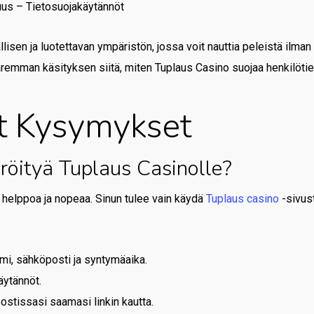
suus – Tietosuojakäytännöt
cas
cas
allisen ja luotettavan ympäristön, jossa voit nauttia peleistä ilma
 paremman käsityksen siitä, miten Tuplaus Casino suojaa henkilötiet
cas
cas
t Kysymykset
cas
cas
eröityä Tuplaus Casinolle?
cas
 helppoa ja nopeaa. Sinun tulee vain käydä
Tuplaus casino
-sivust
cas
cas
Con
imi, sähköposti ja syntymäaika.
äytännöt.
cor
ostissasi saamasi linkin kautta.
Co