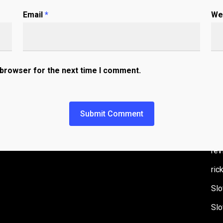
Email
*
We
Po
Qiz
Ra
 browser for the next time I comment.
rea
rea
Re
Re
rev
ric
Slo
Slo