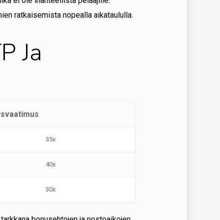
mikä ei ole ihanteellista pelaajille.
ry-casinos tr
mien ratkaisemista nopealla aikataululla.
de
w-To
TP Ja
ux
avanBet Casino
g johnnie
ysvaatimus
ibet casino TR
salbet
35x
i reviewe
40x
i-review
i-reviews
30x
mbrand
a tarkkana bonusehtojen ja nostoaikojen