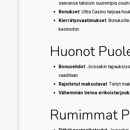
saavansa takaisin suurempia osumi
Bonukset
: Ultra Casino tarjoaa h
Kierrätysvaatimukset
: Bonuksille
kasinoihin.
Huonot Puol
Bonusehdot
: Joissakin tapauksiss
vaaditaan.
Rajoitetut maksutavat
: Tietyt mak
Vähemmän tietoa erikoistarjouk
Rumimmat P