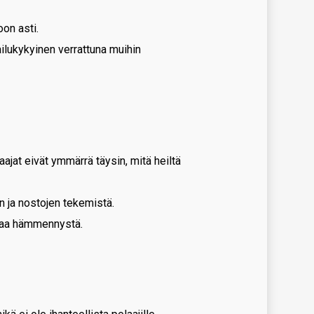
zy time
oon asti.
ailukykyinen verrattuna muihin
ino
r Go Casino
Tech
rex News
ex Trading
ajat eivät ymmärrä täysin, mitä heiltä
tune tiger brazil
en ja nostojen tekemistä.
ma Casino
uttaa hämmennystä.
me
mes
chi