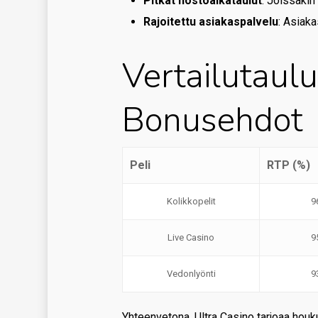
Pitkät nostoaikataulut
: Joissakin
Rajoitettu asiakaspalvelu
: Asiaka
Vertailutaul
Bonusehdot
Peli
RTP (%)
Kolikkopelit
9
Live Casino
9
Vedonlyönti
9
Yhteenvetona, Ultra Casino tarjoaa houk