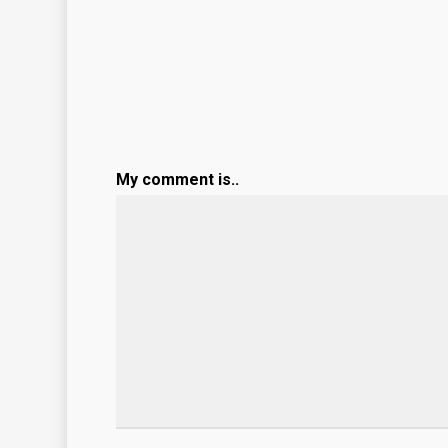
My comment is..