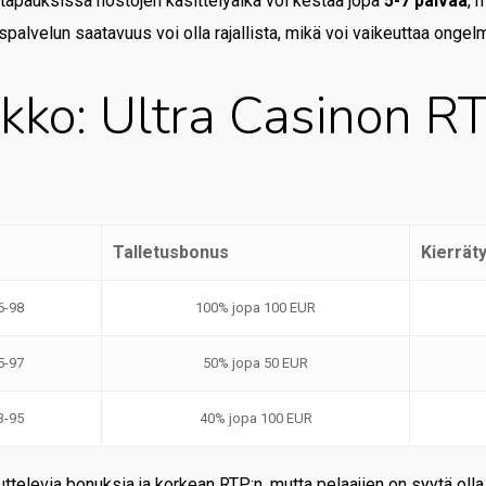
 tapauksissa nostojen käsittelyaika voi kestää jopa
5-7 päivää
, 
glo
spalvelun saatavuus voi olla rajallista, mikä voi vaikeuttaa ongel
gui
Ho
ukko: Ultra Casinon R
Je
Kar
kin
Talletusbonus
Kierrät
Mar
Ma
6-98
100% jopa 100 EUR
Max
5-97
50% jopa 50 EUR
min
Min
3-95
40% jopa 100 EUR
mo
uttelevia bonuksia ja korkean RTP:n, mutta pelaajien on syytä oll