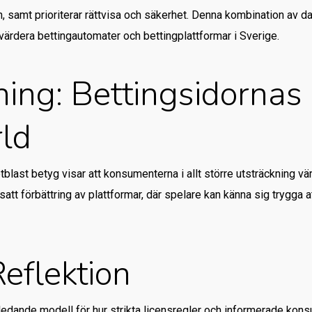
mos
n, samt prioriterar rättvisa och säkerhet. Denna kombination av 
t utvärdera bettingautomater och bettingplattformar i Sverige.
mo
mos
ng: Bettingsidornas 
Mr 
mr 
ld
mx-
ne
last betyg visar att konsumenterna i allt större utsträckning vä
satt förbättring av plattformar, där spelare kan känna sig trygga a
oce
oce
oce
eflektion
Onl
onl
edande modell för hur strikta licensregler och informerade kons