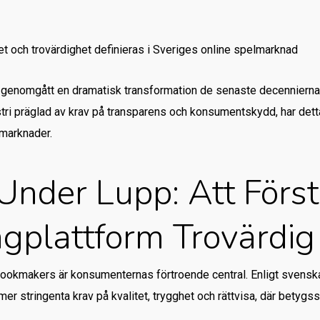
cas
cas
tet och trovärdighet definieras i Sveriges online spelmarknad
cas
genomgått en dramatisk transformation de senaste decennierna.
cas
stri präglad av krav på transparens och konsumentskydd, har detta
cas
 marknader.
cas
 Under Lupp: Att För
cas
cas
ngplattform Trovärdig
cas
Con
bookmakers är konsumenternas förtroende central. Enligt svens
cor
mer stringenta krav på kvalitet, trygghet och rättvisa, där bet
Co