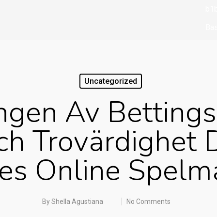
b1b
Bas
bbr
bbr
Uncategorized
biz
ngen Av Bettings
boo
boo
ch Trovärdighet D
Bo
ges Online Spelm
Br
Bu
cas
By
Shella Agustiana
No Comments
ca