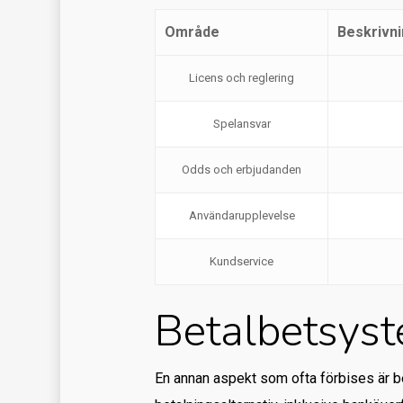
Område
Beskrivn
Licens och reglering
Spelansvar
Odds och erbjudanden
Användarupplevelse
Kundservice
Betalbetsyst
En annan aspekt som ofta förbises är be