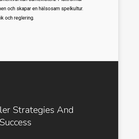
schen och skapar en hälsosam spelkultur.
in au casino
k och reglering.
ges
ican casino PL
n UP
 UP Online Casino
 Up Peru
co
ots SE
nko
ler Strategies And
nko in
 Success
nko UK
nko_pl