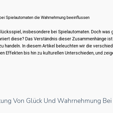
cas
cas
 bei Spielautomaten die Wahrnehmung beeinflussen
cas
m Glücksspiel, insbesondere bei Spielautomaten. Doch was
cas
iiert diese? Das Verständnis dieser Zusammenhänge ist e
cas
u handeln. In diesem Artikel beleuchten wir die verschi
n Effekten bis hin zu kulturellen Unterschieden, und zei
cas
cas
cas
cas
Con
eutung Von Glück Und Wahrnehmung Bei
cor
Co