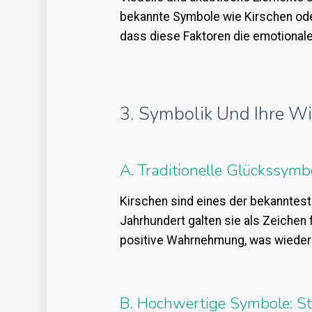
bekannte Symbole wie Kirschen ode
dass diese Faktoren die emotional
3. Symbolik Und Ihre 
A. Traditionelle Glückssymb
Kirschen sind eines der bekanntest
Jahrhundert galten sie als Zeichen f
positive Wahrnehmung, was wiederu
B. Hochwertige Symbole: S