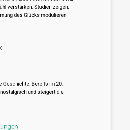
tbet tr
hl verstärken. Studien zeigen,
ehmung des Glücks modulieren.
stbet скачать
tbet скачать ru
Bet casino DE
k
jack bet brazil
bbrbet-casino
ws
anida.mxcasino-online-bono-por-registro
 Geschichte. Bereits im 20.
 nostalgisch und steigert die
anida.mxcasino-online-con-bono-sin-deposito
anida.mxpaypal-casino
ine Casino
lungen
ine casino au