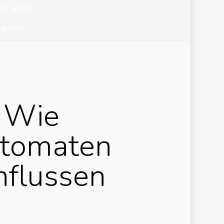
et brazil
aribet
bet colombia
bet mx
zo casino
: Wie
k of ra
k of ra it
utomaten
okkeeping
flussen
and
siness
ibom tr
sibom-tg