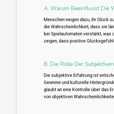
A. Warum Beeinflusst Die 
Menschen neigen dazu, ihr Glück sub
die Wahrscheinlichkeit, dass sie l
bei Spielautomaten verstärkt, was 
zeigen, dass positive Glücksgefühl
B. Die Rolle Der Subjektive
Die subjektive Erfahrung ist entsc
Gewinne und kulturelle Hintergründe
glaubt an eine Kontrolle über das
von objektiven Wahrscheinlichkeit