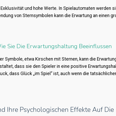
ozw
, Exklusivität und hohe Werte. In Spielautomaten werden s
endung von Sternsymbolen kann die Erwartung an einen gr
pa
pel
Pi
ie Sie Die Erwartungshaltung Beeinflussen
Pin
Pin
Symbole, etwa Kirschen mit Sternen, kann die Erwartung
altet, dass sie den Spieler in eine positive Erwartungsh
pin
ruck, dass Glück „im Spiel“ ist, auch wenn die tatsächlich
Pir
pli
pli
pli
d Ihre Psychologischen Effekte Auf D
pli