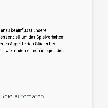
ino
ino en ligne argent reel
ino en ligne fr
 genau beeinflusst unsere
ino onlina ca
ssenziell, um das Spielverhalten
ino online ar
edenen Aspekte des Glücks bei
gen, wie moderne Technologien die
inò online it
ino svensk licens
ino utan svensk licens
ino-glory india
sulting services in the UAE
 Spielautomaten
e value
re value BUMN