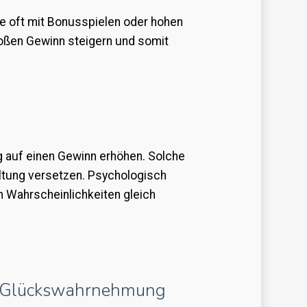
in au casino
ie oft mit Bonusspielen oder hohen
oßen Gewinn steigern und somit
ges
ican casino PL
n UP
 UP Online Casino
 Up Peru
 auf einen Gewinn erhöhen. Solche
altung versetzen. Psychologisch
co
en Wahrscheinlichkeiten gleich
ots SE
nko
nko in
nko UK
ie Glückswahrnehmung
nko_pl