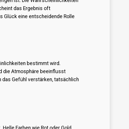
igen ist. Die Wahrscheinlichkeiten
no brand
heint das Ergebnis oft
o slot
s Glück eine entscheidende Rolle
no-brand
nobrand
nogame
noslot
inlichkeiten bestimmt wird.
stbet
nd die Atmosphäre beeinflusst
 das Gefühl verstärken, tatsächlich
stbet GR
tbet hungary
tbet italy
stbet norway
stbet ozbekistonda
 Helle Farben wie Rot oder Gold,