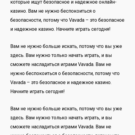
которые ищут безопасное и надежное онлайн-
казино. Вам не нужно беспокоиться о
безопасности, потому что Vavada – это безопасное
и надежное казино. Начните играть сегодня!
Вам не нужно больше искать, потому что вы уже
здесь. Вам нужно только начать играть, и вы
сможете насладиться играми Vavada. Вам не
нужно беспокоиться о безопасности, потому что
Vavada – это безопасное и надежное казино.
Начните играть сегодня!
Вам не нужно больше искать, потому что вы уже
здесь. Вам нужно только начать играть, и вы
сможете насладиться играми Vavada. Вам не