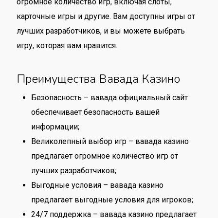
огромное количество игр, включая слоты,
карточные игры и другие. Вам доступны игры от
лучших разработчиков, и вы можете выбрать
игру, которая вам нравится.
Преимущества Вавада Казино
Безопасность – вавада официальный сайт
обеспечивает безопасность вашей
информации;
Великолепный выбор игр – вавада казино
предлагает огромное количество игр от
лучших разработчиков;
Выгодные условия – вавада казино
предлагает выгодные условия для игроков;
24/7 поддержка – вавада казино предлагает