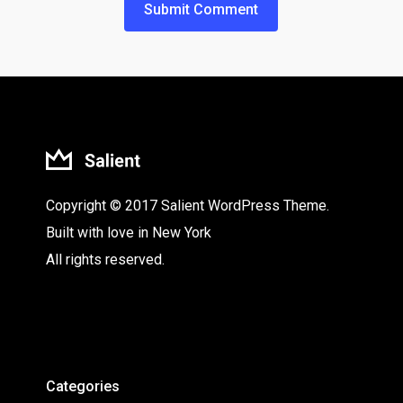
Copyright © 2017 Salient WordPress Theme.
Built with love in New York
All rights reserved.
Categories