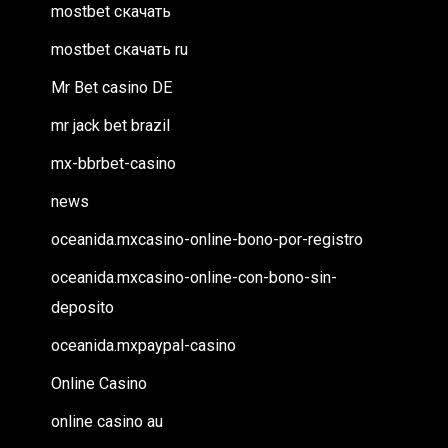
mostbet скачать
mostbet скачать ru
Mr Bet casino DE
mr jack bet brazil
mx-bbrbet-casino
news
oceanida.mxcasino-online-bono-por-registro
oceanida.mxcasino-online-con-bono-sin-
deposito
oceanida.mxpaypal-casino
Online Casino
online casino au