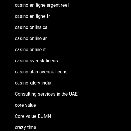
casino en ligne argent reel
casino en ligne fr
casino onlina ca
casino online ar
casinò online it
casino svensk licens
casino utan svensk licens
casino-glory india
Consulting services in the UAE
core value
Core value BUMN
crazy time