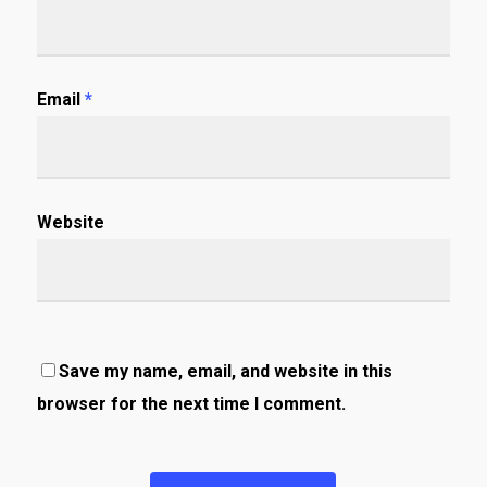
Email
*
Website
Save my name, email, and website in this
browser for the next time I comment.