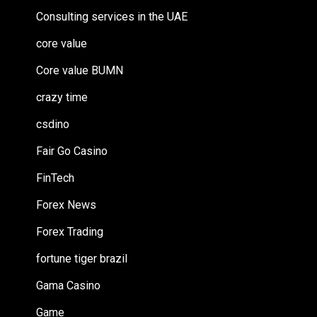
Consulting services in the UAE
core value
Core value BUMN
crazy time
csdino
Fair Go Casino
FinTech
Forex News
Forex Trading
fortune tiger brazil
Gama Casino
Game