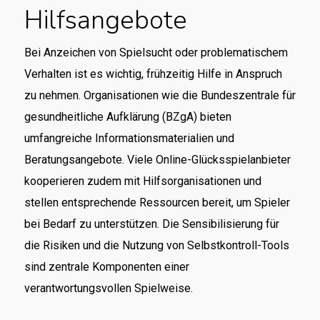
Hilfsangebote
Bei Anzeichen von Spielsucht oder problematischem
Verhalten ist es wichtig, frühzeitig Hilfe in Anspruch
zu nehmen. Organisationen wie die Bundeszentrale für
gesundheitliche Aufklärung (BZgA) bieten
umfangreiche Informationsmaterialien und
Beratungsangebote. Viele Online-Glücksspielanbieter
kooperieren zudem mit Hilfsorganisationen und
stellen entsprechende Ressourcen bereit, um Spieler
bei Bedarf zu unterstützen. Die Sensibilisierung für
die Risiken und die Nutzung von Selbstkontroll-Tools
sind zentrale Komponenten einer
verantwortungsvollen Spielweise.