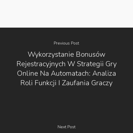
Previous Post
Wykorzystanie Bonusów
Rejestracyjnych W Strategii Gry
Online Na Automatach: Analiza
Roli Funkcji I Zaufania Graczy
Next Post