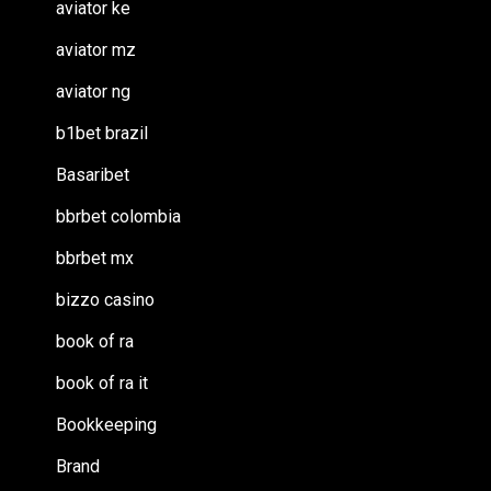
aviator ke
aviator mz
aviator ng
b1bet brazil
Basaribet
bbrbet colombia
bbrbet mx
bizzo casino
book of ra
book of ra it
Bookkeeping
Brand