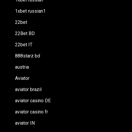
1xbet russian1
22bet
22Bet BD
22bet IT
888starz bd
austria
Aviator
aviator brazil
aviator casino DE
aviator casino fr
aviator IN