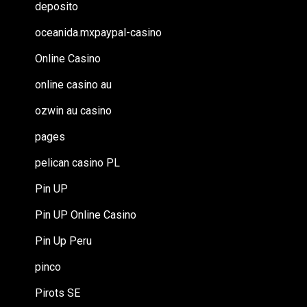
deposito
oceanida.mxpaypal-casino
Online Casino
online casino au
ozwin au casino
pages
pelican casino PL
Pin UP
Pin UP Online Casino
Pin Up Peru
pinco
Pirots SE