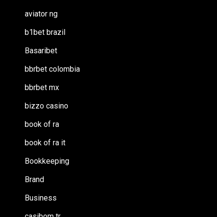
aviator ng
b1bet brazil
Basaribet
bbrbet colombia
bbrbet mx
bizzo casino
book of ra
book of ra it
Bookkeeping
Brand
Business
casibom tr