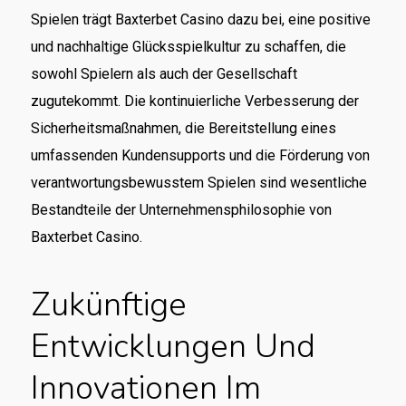
Spielen trägt Baxterbet Casino dazu bei, eine positive
und nachhaltige Glücksspielkultur zu schaffen, die
sowohl Spielern als auch der Gesellschaft
zugutekommt. Die kontinuierliche Verbesserung der
Sicherheitsmaßnahmen, die Bereitstellung eines
umfassenden Kundensupports und die Förderung von
verantwortungsbewusstem Spielen sind wesentliche
Bestandteile der Unternehmensphilosophie von
Baxterbet Casino.
Zukünftige
Entwicklungen Und
Innovationen Im