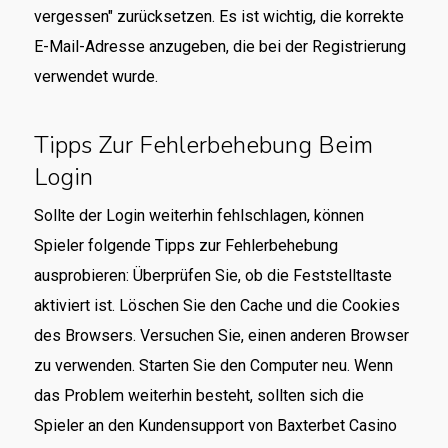
vergessen" zurücksetzen. Es ist wichtig, die korrekte
E-Mail-Adresse anzugeben, die bei der Registrierung
verwendet wurde.
Tipps Zur Fehlerbehebung Beim
Login
Sollte der Login weiterhin fehlschlagen, können
Spieler folgende Tipps zur Fehlerbehebung
ausprobieren: Überprüfen Sie, ob die Feststelltaste
aktiviert ist. Löschen Sie den Cache und die Cookies
des Browsers. Versuchen Sie, einen anderen Browser
zu verwenden. Starten Sie den Computer neu. Wenn
das Problem weiterhin besteht, sollten sich die
Spieler an den Kundensupport von Baxterbet Casino