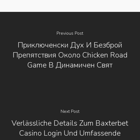
Previous Post
Приключенски Дух И Безброй
Препятствия Около Chicken Road
Game В Динамичен Свят
Next Post
Verlässliche Details Zum Baxterbet
Casino Login Und Umfassende