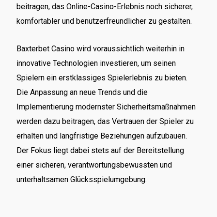
beitragen, das Online-Casino-Erlebnis noch sicherer,
komfortabler und benutzerfreundlicher zu gestalten.
Baxterbet Casino wird voraussichtlich weiterhin in
innovative Technologien investieren, um seinen
Spielern ein erstklassiges Spielerlebnis zu bieten.
Die Anpassung an neue Trends und die
Implementierung modernster Sicherheitsmaßnahmen
werden dazu beitragen, das Vertrauen der Spieler zu
erhalten und langfristige Beziehungen aufzubauen.
Der Fokus liegt dabei stets auf der Bereitstellung
einer sicheren, verantwortungsbewussten und
unterhaltsamen Glücksspielumgebung.