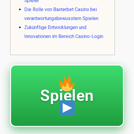
Spieler
Die Rolle von Baxterbet Casino bei
verantwortungsbewusstem Spielen
Zukünftige Entwicklungen und
Innovationen im Bereich Casino-Login
Spielen