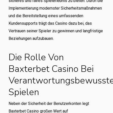
sicheres und faires Spielerlebnis zu bieten. Durch die
Implementierung modernster Sicherheitsmaßnahmen
und die Bereitstellung eines umfassenden
Kundensupports trägt das Casino dazu bei, das
Vertrauen seiner Spieler zu gewinnen und langfristige
Beziehungen aufzubauen.
Die Rolle Von
Baxterbet Casino Bei
Verantwortungsbewusst
Spielen
Neben der Sicherheit der Benutzerkonten legt
Baxterbet Casino großen Wert auf