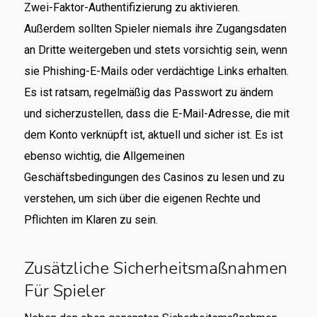
Zwei-Faktor-Authentifizierung zu aktivieren.
Außerdem sollten Spieler niemals ihre Zugangsdaten
an Dritte weitergeben und stets vorsichtig sein, wenn
sie Phishing-E-Mails oder verdächtige Links erhalten.
Es ist ratsam, regelmäßig das Passwort zu ändern
und sicherzustellen, dass die E-Mail-Adresse, die mit
dem Konto verknüpft ist, aktuell und sicher ist. Es ist
ebenso wichtig, die Allgemeinen
Geschäftsbedingungen des Casinos zu lesen und zu
verstehen, um sich über die eigenen Rechte und
Pflichten im Klaren zu sein.
Zusätzliche Sicherheitsmaßnahmen
Für Spieler