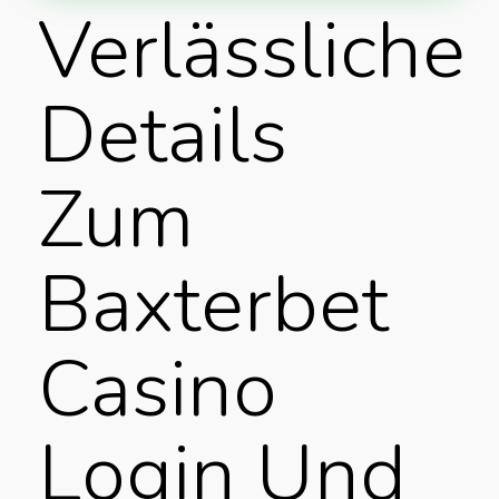
Verlässliche
Details
Zum
Baxterbet
Casino
Login Und