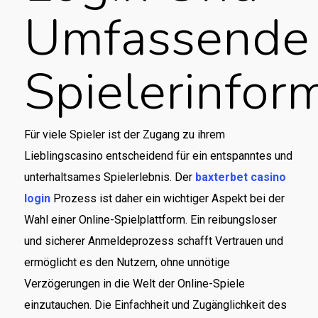
Umfassende
Spielerinfor
Für viele Spieler ist der Zugang zu ihrem
Lieblingscasino entscheidend für ein entspanntes und
unterhaltsames Spielerlebnis. Der
baxterbet casino
login
Prozess ist daher ein wichtiger Aspekt bei der
Wahl einer Online-Spielplattform. Ein reibungsloser
und sicherer Anmeldeprozess schafft Vertrauen und
ermöglicht es den Nutzern, ohne unnötige
Verzögerungen in die Welt der Online-Spiele
einzutauchen. Die Einfachheit und Zugänglichkeit des