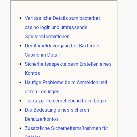
Verlässliche Details zum baxterbet
casino login und umfassende
Spielerinformationen
Der Anmeldevorgang bei Baxterbet
Casino im Detail
Sicherheitsaspekte beim Erstellen eines
Kontos
Häufige Probleme beim Anmelden und
deren Lösungen
Tipps zur Fehlerbehebung beim Login
Die Bedeutung eines sicheren
Benutzerkontos
Zusätzliche Sicherheitsmaßnahmen für