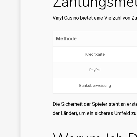
Zahlungsmet
Vinyl Casino bietet eine Vielzahl von 
Methode
Kreditkarte
PayPal
Banküberweisung
Die Sicherheit der Spieler steht an ers
der Länder), um ein sicheres Umfeld zu