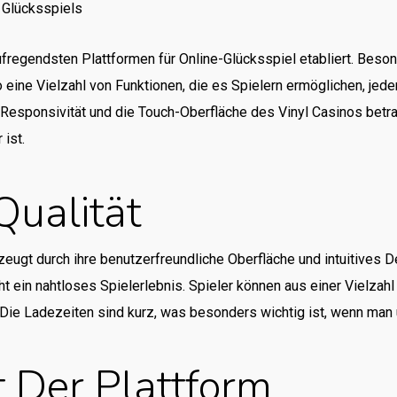
n Glücksspiels
cas
cas
ufregendsten Plattformen für Online-Glücksspiel etabliert. Beson
eine Vielzahl von Funktionen, die es Spielern ermöglichen, jeder
cas
ie Responsivität und die Touch-Oberfläche des Vinyl Casinos bet
cas
ist.
cas
ualität
cas
cas
eugt durch ihre benutzerfreundliche Oberfläche und intuitives D
cas
ht ein nahtloses Spielerlebnis. Spieler können aus einer Vielzahl
cas
Die Ladezeiten sind kurz, was besonders wichtig ist, wenn man 
Con
cor
t Der Plattform
Co