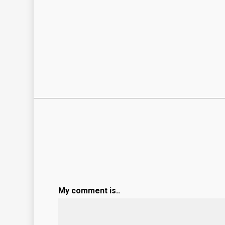
My comment is..