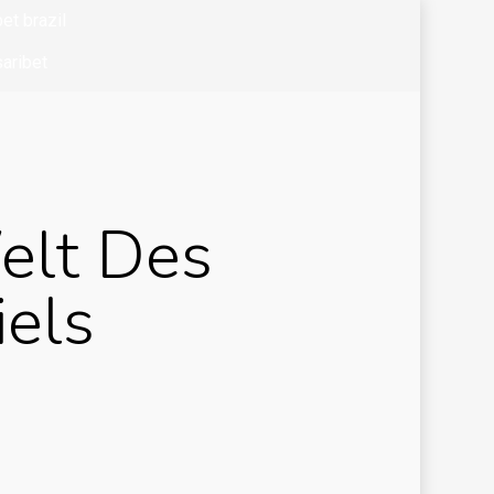
et brazil
aribet
bet colombia
bet mx
zo casino
elt Des
k of ra
k of ra it
iels
okkeeping
and
siness
ibom tr
sibom-tg