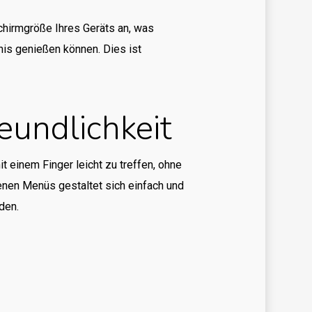
zy time
schirmgröße Ihres Geräts an, was
nis genießen können. Dies ist
ino
r Go Casino
Tech
undlichkeit
rex News
ex Trading
t einem Finger leicht zu treffen, ohne
tune tiger brazil
enen Menüs gestaltet sich einfach und
den.
ma Casino
me
mes
chi