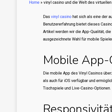
Home
»
vinyl casino und die Welt des virtuelle
Das
vinyl casino
hat sich als eine der a
Benutzererfahrung bietet dieses Casino 
Artikel werden wir die App-Qualität, d
ausgezeichnete Wahl für mobile Spieler 
Mobile App-Q
Die mobile App des Vinyl Casinos überz
als auch für iOS verfügbar und ermöglic
Tischspiele und Live-Casino-Optionen. 
Responsivitä