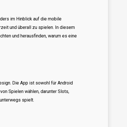
ino
ino en ligne argent reel
ders im Hinblick auf die mobile
zeit und überall zu spielen. In diesem
ino en ligne fr
rachten und herausfinden, warum es eine
ino onlina ca
ino online ar
inò online it
ino svensk licens
esign. Die App ist sowohl für Android
ino utan svensk licens
 von Spielen wählen, darunter Slots,
ino-glory india
unterwegs spielt.
sulting services in the UAE
e value
re value BUMN