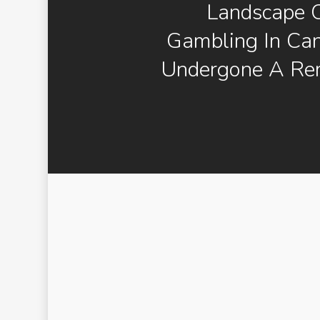
Landscape O
Gambling In Ca
Undergone A Re