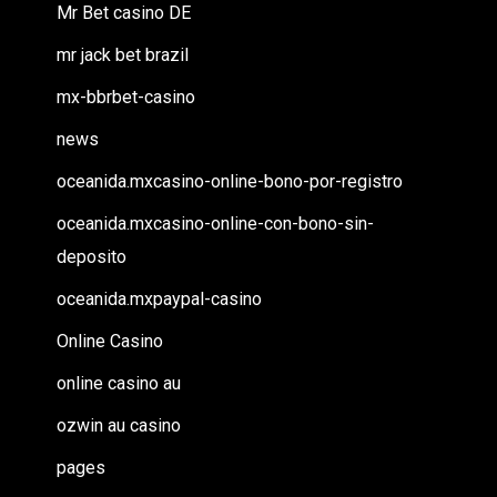
Mr Bet casino DE
mr jack bet brazil
mx-bbrbet-casino
news
oceanida.mxcasino-online-bono-por-registro
oceanida.mxcasino-online-con-bono-sin-
deposito
oceanida.mxpaypal-casino
Online Casino
online casino au
ozwin au casino
pages