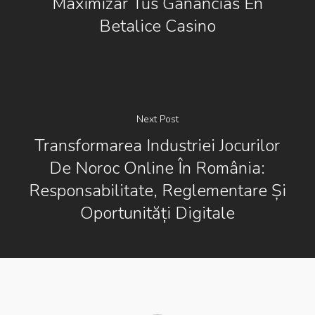
Maximizar Tus Ganancias En
Betalice Casino
Next Post
Transformarea Industriei Jocurilor
De Noroc Online În România:
Responsabilitate, Reglementare Și
Oportunități Digitale