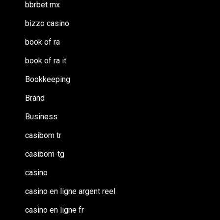
bbrbet mx
bizzo casino
book of ra
book of ra it
Bookkeeping
Brand
Business
casibom tr
casibom-tg
casino
casino en ligne argent reel
casino en ligne fr