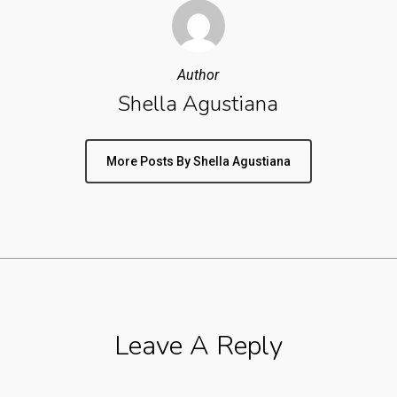
Author
Shella Agustiana
More Posts By Shella Agustiana
Leave A Reply