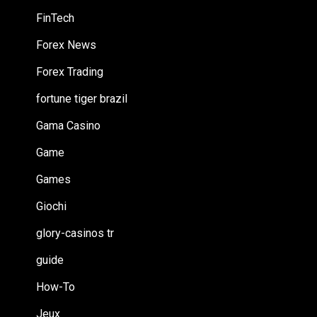
FinTech
Forex News
Forex Trading
fortune tiger brazil
Gama Casino
Game
Games
Giochi
glory-casinos tr
guide
How-To
Jeux