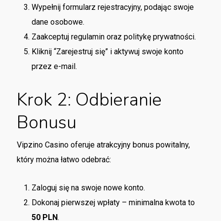
Wypełnij formularz rejestracyjny, podając swoje
dane osobowe.
Zaakceptuj regulamin oraz politykę prywatności.
Kliknij “Zarejestruj się” i aktywuj swoje konto
przez e-mail.
Krok 2: Odbieranie
Bonusu
Vipzino Casino oferuje atrakcyjny bonus powitalny,
który można łatwo odebrać:
Zaloguj się na swoje nowe konto.
Dokonaj pierwszej wpłaty – minimalna kwota to
50 PLN
.