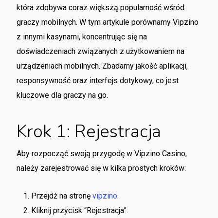
która zdobywa coraz większą popularność wśród
graczy mobilnych. W tym artykule porównamy Vipzino
z innymi kasynami, koncentrując się na
doświadczeniach związanych z użytkowaniem na
urządzeniach mobilnych. Zbadamy jakość aplikacji,
responsywność oraz interfejs dotykowy, co jest
kluczowe dla graczy na go.
Krok 1: Rejestracja
Aby rozpocząć swoją przygodę w Vipzino Casino,
należy zarejestrować się w kilka prostych kroków:
Przejdź na stronę
vipzino
.
Kliknij przycisk “Rejestracja”.