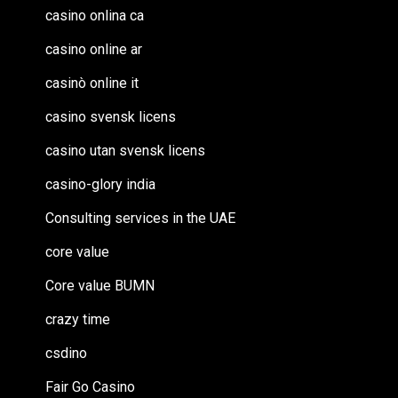
casino onlina ca
casino online ar
casinò online it
casino svensk licens
casino utan svensk licens
casino-glory india
Consulting services in the UAE
core value
Core value BUMN
crazy time
csdino
Fair Go Casino