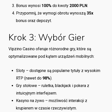
Bonus wynosi
100%
do kwoty
2000 PLN
.
Przypomnij, że wymogi obrotu wynoszą
35x
bonus oraz depozyt.
Krok 3: Wybór Gier
Vipzino Casino oferuje różnorodne gry, które są
optymalizowane pod kątem urządzeń mobilnych:
Sloty – dostępne są popularne tytuły z wysokim
RTP (nawet do
98%
).
Gry stołowe – ruletka, blackjack i pokera z
intuicyjnym interfejsem.
Kasyno na żywo – możliwość interakcji z
krupierem w czasie rzeczywistym.