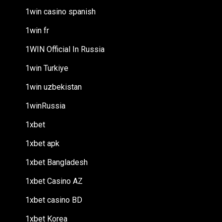
1win casino spanish
1win fr
1WIN Official In Russia
1win Turkiye
1win uzbekistan
1winRussia
1xbet
1xbet apk
1xbet Bangladesh
1xbet Casino AZ
1xbet casino BD
1xbet Korea