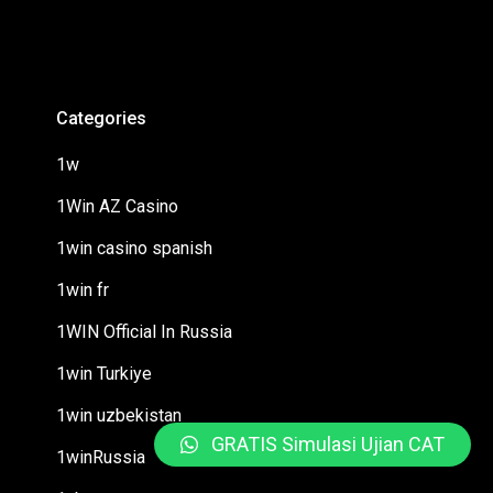
Categories
1w
1Win AZ Casino
1win casino spanish
1win fr
1WIN Official In Russia
1win Turkiye
1win uzbekistan
GRATIS Simulasi Ujian CAT
1winRussia