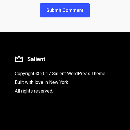
Copyright © 2017 Salient WordPress Theme.
Built with love in New York
All rights reserved.