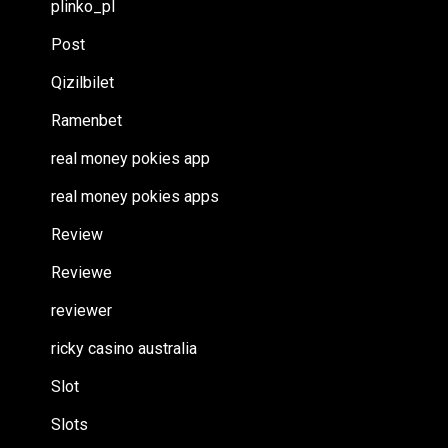
plinko_pl
Post
Qizilbilet
Ramenbet
real money pokies app
real money pokies apps
Review
Reviewe
reviewer
ricky casino australia
Slot
Slots