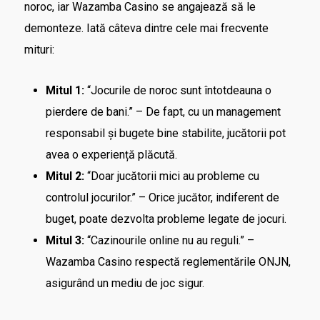
noroc, iar Wazamba Casino se angajează să le
demonteze. Iată câteva dintre cele mai frecvente
mituri:
Mitul 1:
“Jocurile de noroc sunt întotdeauna o
pierdere de bani.” – De fapt, cu un management
responsabil și bugete bine stabilite, jucătorii pot
avea o experiență plăcută.
Mitul 2:
“Doar jucătorii mici au probleme cu
controlul jocurilor.” – Orice jucător, indiferent de
buget, poate dezvolta probleme legate de jocuri.
Mitul 3:
“Cazinourile online nu au reguli.” –
Wazamba Casino respectă reglementările ONJN,
asigurând un mediu de joc sigur.