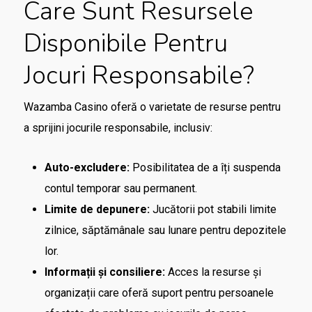
Care Sunt Resursele
Disponibile Pentru
Jocuri Responsabile?
Wazamba Casino oferă o varietate de resurse pentru
a sprijini jocurile responsabile, inclusiv:
Auto-excludere:
Posibilitatea de a îți suspenda
contul temporar sau permanent.
Limite de depunere:
Jucătorii pot stabili limite
zilnice, săptămânale sau lunare pentru depozitele
lor.
Informații și consiliere:
Acces la resurse și
organizații care oferă suport pentru persoanele