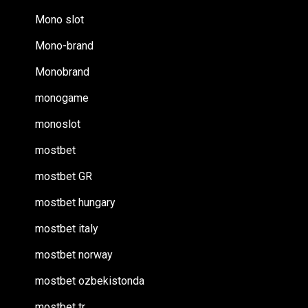
Mono slot
Mono-brand
Monobrand
monogame
monoslot
mostbet
mostbet GR
mostbet hungary
mostbet italy
mostbet norway
mostbet ozbekistonda
mostbet tr