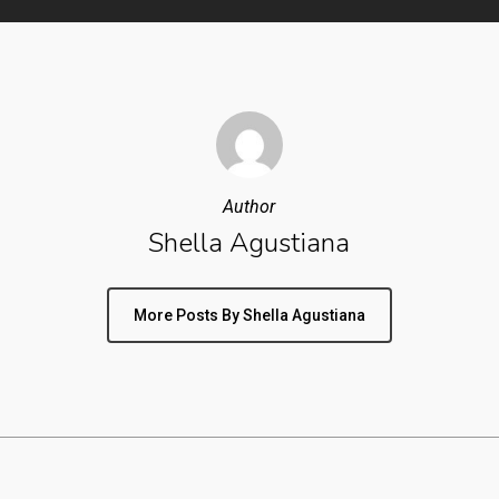
Author
Shella Agustiana
More Posts By Shella Agustiana