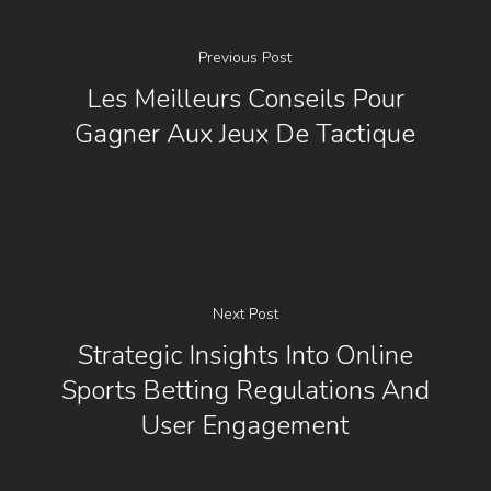
Previous Post
Les Meilleurs Conseils Pour
Gagner Aux Jeux De Tactique
Next Post
Strategic Insights Into Online
Sports Betting Regulations And
User Engagement