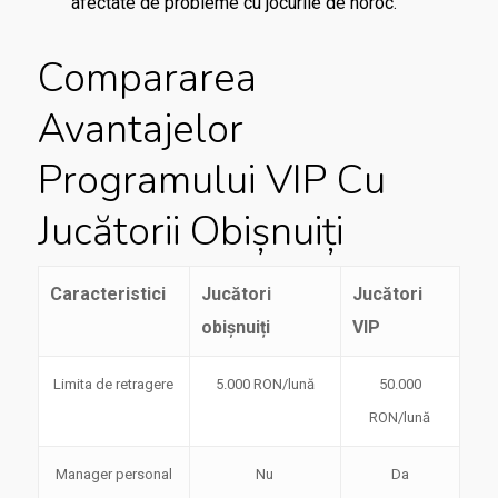
afectate de probleme cu jocurile de noroc.
Compararea
Avantajelor
Programului VIP Cu
Jucătorii Obișnuiți
Caracteristici
Jucători
Jucători
obișnuiți
VIP
Limita de retragere
5.000 RON/lună
50.000
RON/lună
Manager personal
Nu
Da