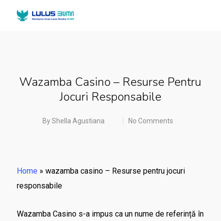
Wazamba Casino – Resurse Pentru
Jocuri Responsabile
By
Shella Agustiana
No Comments
Home
»
wazamba casino – Resurse pentru jocuri
responsabile
Wazamba Casino s-a impus ca un nume de referință în