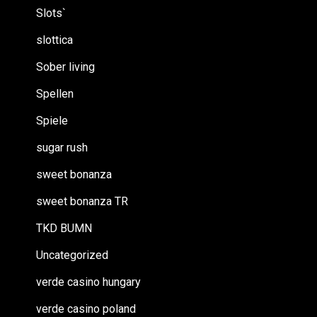
Slots`
slottica
Sober living
Spellen
Spiele
sugar rush
sweet bonanza
sweet bonanza TR
TKD BUMN
Uncategorized
verde casino hungary
verde casino poland