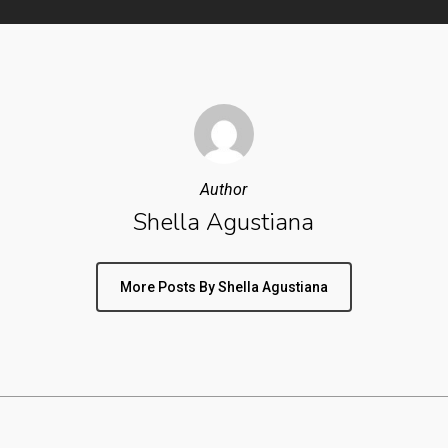
Author
Shella Agustiana
More Posts By Shella Agustiana