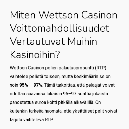
Miten Wettson Casinon
Voittomahdollisuudet
Vertautuvat Muihin
Kasinoihin?
Wettson Casinon pelien palautusprosentti (RTP)
vaihtelee pelistä toiseen, mutta keskimäärin se on
noin
95% – 97%
. Tämä tarkoittaa, että pelaajat voivat
odottaa saavansa takaisin 95–97 senttiä jokaista
panostettua euroa kohti pitkällä aikavälillä. On
kuitenkin tärkeää huomata, että yksittäiset pelit voivat
tarjota vaihteleva RTP.