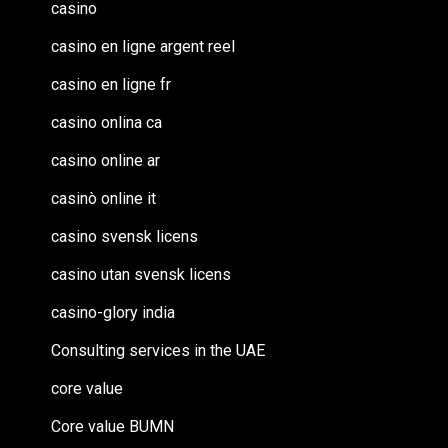
casino
casino en ligne argent reel
casino en ligne fr
casino onlina ca
casino online ar
casinò online it
casino svensk licens
casino utan svensk licens
casino-glory india
Consulting services in the UAE
core value
Core value BUMN