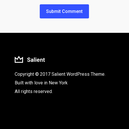
Copyright © 2017 Salient WordPress Theme.
Built with love in New York
All rights reserved.