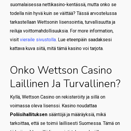
suomalaisessa nettikasino-kentässä, mutta onko se
todella niin hyvä kuin se väittää? Tässä arvostelussa
tarkastellaan Wettsonin lisensointia, turvallisuutta ja
reiluja voittomahdollisuuksia. For more information,
visit
vieraile sivustolla
. Lue eteenpäin saadaksesi
kattava kuva siitä, mitä tämä kasino voi tarjota.
Onko Wettson Casino
Laillinen Ja Turvallinen?
Kyllä, Wettson Casino on rekisteröity ja sillä on
voimassa oleva lisenssi. Kasino noudattaa
Poliisihallituksen
sääntöjä ja määräyksiä, mikä
tarkoittaa, että se toimii laillisesti Suomessa. Tämä on