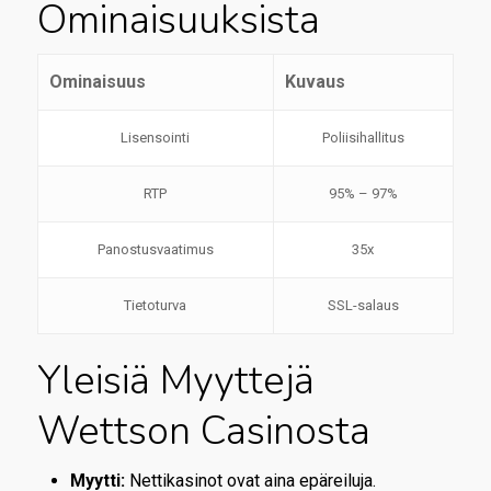
Ominaisuuksista
Ominaisuus
Kuvaus
Lisensointi
Poliisihallitus
RTP
95% – 97%
Panostusvaatimus
35x
Tietoturva
SSL-salaus
Yleisiä Myyttejä
Wettson Casinosta
Myytti:
Nettikasinot ovat aina epäreiluja.