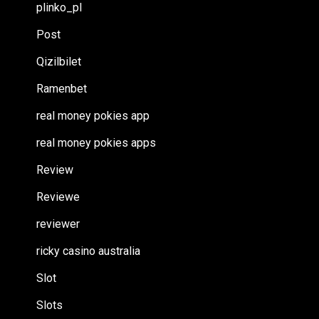
plinko_pl
Post
Qizilbilet
Ramenbet
real money pokies app
real money pokies apps
Review
Reviewe
reviewer
ricky casino australia
Slot
Slots