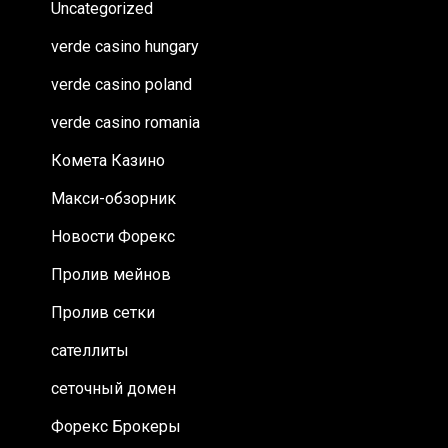
Uncategorized
verde casino hungary
verde casino poland
verde casino romania
Комета Казино
Макси-обзорник
Новости Форекс
Пролив мейнов
Пролив сетки
сателлиты
сеточный домен
Форекс Брокеры