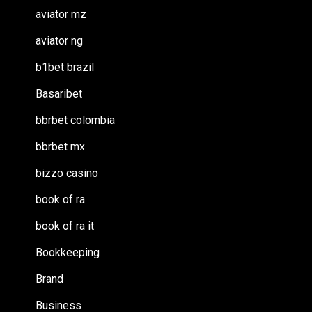
aviator mz
aviator ng
b1bet brazil
Basaribet
bbrbet colombia
bbrbet mx
bizzo casino
book of ra
book of ra it
Bookkeeping
Brand
Business