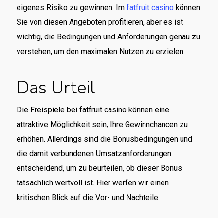
eigenes Risiko zu gewinnen. Im
fatfruit casino
können
Sie von diesen Angeboten profitieren, aber es ist
wichtig, die Bedingungen und Anforderungen genau zu
verstehen, um den maximalen Nutzen zu erzielen.
Das Urteil
Die Freispiele bei fatfruit casino können eine
attraktive Möglichkeit sein, Ihre Gewinnchancen zu
erhöhen. Allerdings sind die Bonusbedingungen und
die damit verbundenen Umsatzanforderungen
entscheidend, um zu beurteilen, ob dieser Bonus
tatsächlich wertvoll ist. Hier werfen wir einen
kritischen Blick auf die Vor- und Nachteile.