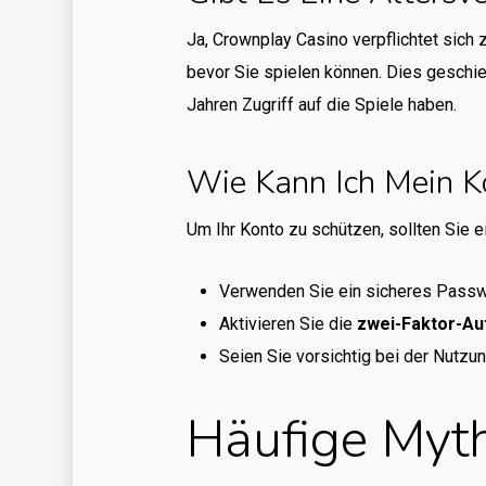
Ja, Crownplay Casino verpflichtet sich 
bevor Sie spielen können. Dies geschie
Jahren Zugriff auf die Spiele haben.
Wie Kann Ich Mein K
Um Ihr Konto zu schützen, sollten Sie e
Verwenden Sie ein sicheres Passwo
Aktivieren Sie die
zwei-Faktor-Aut
Seien Sie vorsichtig bei der Nutzu
Häufige Myth