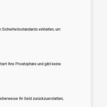
no brand
o slot
no-brand
n Sicherheitsstandards einhalten, um
nobrand
nogame
noslot
stbet
iert Ihre Privatsphäre und gibt keine
stbet GR
tbet hungary
tbet italy
stbet norway
cherweise Ihr Geld zurückzuerstatten,
stbet ozbekistonda