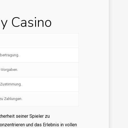
tbet tr
y Casino
stbet скачать
tbet скачать ru
Bet casino DE
jack bet brazil
Übertragung.
bbrbet-casino
L-Vorgaben.
ws
anida.mxcasino-online-bono-por-registro
e Zustimmung.
anida.mxcasino-online-con-bono-sin-deposito
 zu Zahlungen.
anida.mxpaypal-casino
ine Casino
erheit seiner Spieler zu
onzentrieren und das Erlebnis in vollen
ine casino au