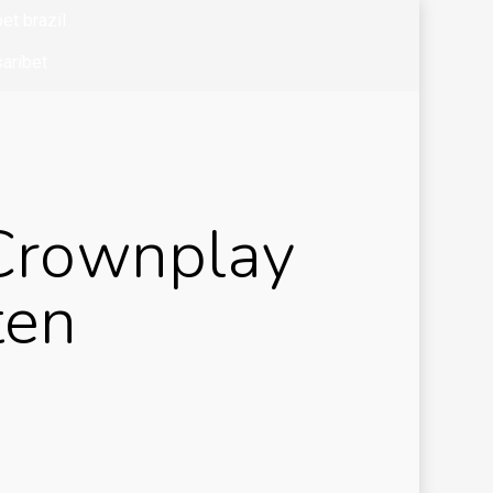
et brazil
aribet
bet colombia
bet mx
zo casino
 Crownplay
k of ra
k of ra it
ten
okkeeping
and
siness
ibom tr
sibom-tg