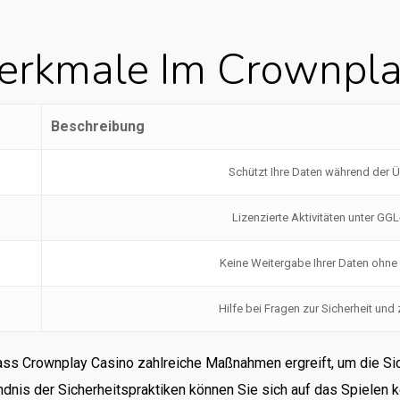
mos
merkmale Im Crownpla
mo
mos
Mr 
Beschreibung
mr 
Schützt Ihre Daten während der 
mx-
Lizenzierte Aktivitäten unter GG
ne
oce
Keine Weitergabe Ihrer Daten ohn
oce
Hilfe bei Fragen zur Sicherheit und
oce
Onl
s Crownplay Casino zahlreiche Maßnahmen ergreift, um die Sich
dnis der Sicherheitspraktiken können Sie sich auf das Spielen k
onl