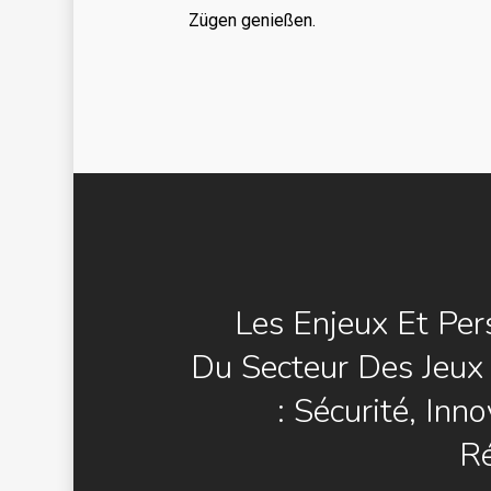
Zügen genießen.
Les Enjeux Et Per
Du Secteur Des Jeux
: Sécurité, Inn
Ré