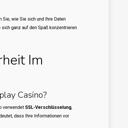
ino
ino en ligne argent reel
n Sie, wie Sie sich und Ihre Daten
e sich ganz auf den Spaß konzentrieren
ino en ligne fr
ino onlina ca
ino online ar
rheit Im
inò online it
ino svensk licens
ino utan svensk licens
nplay Casino?
ino-glory india
sulting services in the UAE
no verwendet
SSL-Verschlüsselung
,
eutet, dass Ihre Informationen vor
e value
re value BUMN