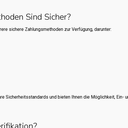
cra
hoden Sind Sicher?
csd
ere sichere Zahlungsmethoden zur Verfügung, darunter:
Fai
Fin
Fo
For
for
Ga
Ga
hre Sicherheitsstandards und bieten Ihnen die Möglichkeit, Ein- 
Ga
Gio
rifikation?