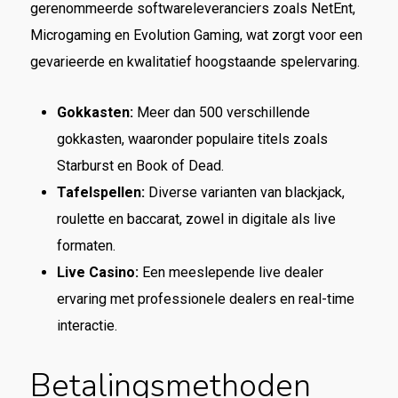
gerenommeerde softwareleveranciers zoals NetEnt,
Microgaming en Evolution Gaming, wat zorgt voor een
gevarieerde en kwalitatief hoogstaande spelervaring.
Gokkasten:
Meer dan 500 verschillende
gokkasten, waaronder populaire titels zoals
Starburst en Book of Dead.
Tafelspellen:
Diverse varianten van blackjack,
roulette en baccarat, zowel in digitale als live
formaten.
Live Casino:
Een meeslepende live dealer
ervaring met professionele dealers en real-time
interactie.
Betalingsmethoden