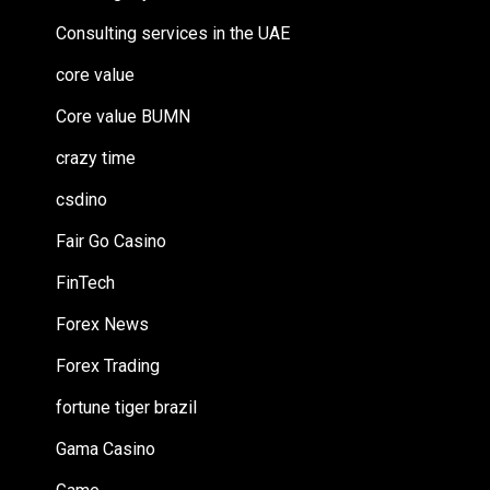
Consulting services in the UAE
core value
Core value BUMN
crazy time
csdino
Fair Go Casino
FinTech
Forex News
Forex Trading
fortune tiger brazil
Gama Casino