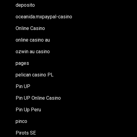
deposito
oceanida.mxpaypal-casino
Online Casino
online casino au
ozwin au casino
pages
pelican casino PL
Pin UP
Pin UP Online Casino
Pin Up Peru
pinco
Pirots SE