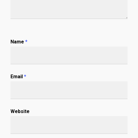
Name
*
Email
*
Website