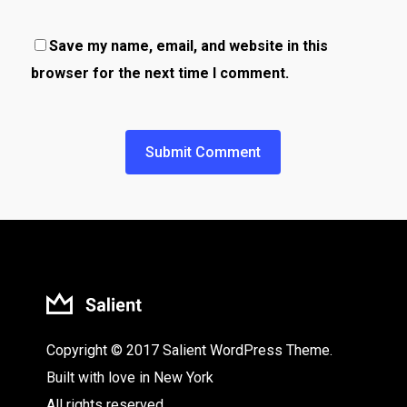
Save my name, email, and website in this
browser for the next time I comment.
Copyright © 2017 Salient WordPress Theme.
Built with love in New York
All rights reserved.