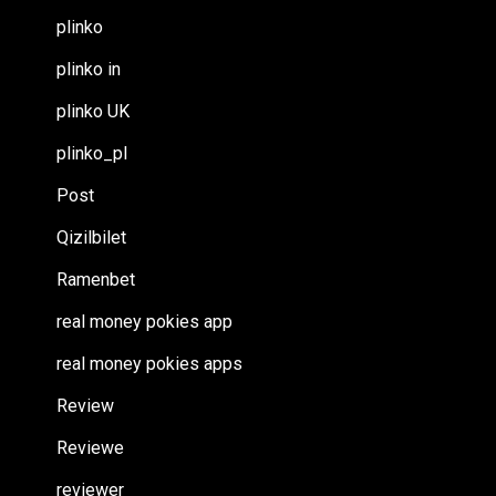
plinko
plinko in
plinko UK
plinko_pl
Post
Qizilbilet
Ramenbet
real money pokies app
real money pokies apps
Review
Reviewe
reviewer