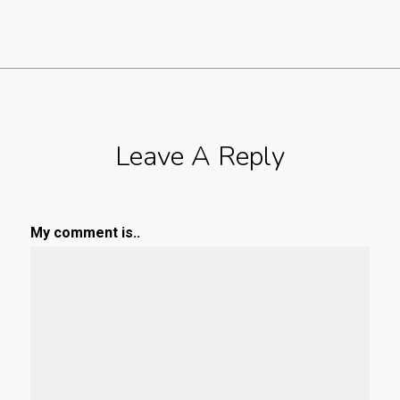
Leave A Reply
My comment is..