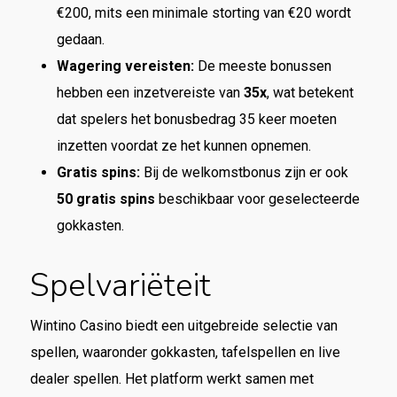
€200, mits een minimale storting van €20 wordt
gedaan.
Wagering vereisten:
De meeste bonussen
hebben een inzetvereiste van
35x
, wat betekent
dat spelers het bonusbedrag 35 keer moeten
inzetten voordat ze het kunnen opnemen.
Gratis spins:
Bij de welkomstbonus zijn er ook
50 gratis spins
beschikbaar voor geselecteerde
gokkasten.
Spelvariëteit
Wintino Casino biedt een uitgebreide selectie van
spellen, waaronder gokkasten, tafelspellen en live
dealer spellen. Het platform werkt samen met