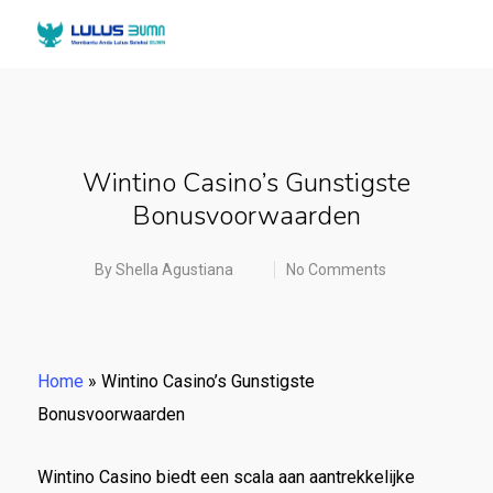
Wintino Casino’s Gunstigste
Bonusvoorwaarden
By
Shella Agustiana
No Comments
Home
»
Wintino Casino’s Gunstigste
Bonusvoorwaarden
Wintino Casino biedt een scala aan aantrekkelijke