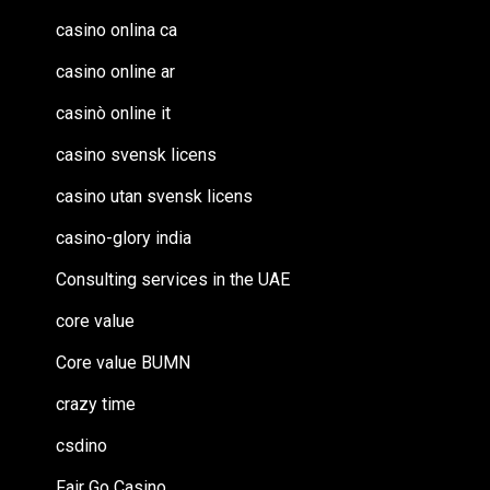
casino onlina ca
casino online ar
casinò online it
casino svensk licens
casino utan svensk licens
casino-glory india
Consulting services in the UAE
core value
Core value BUMN
crazy time
csdino
Fair Go Casino