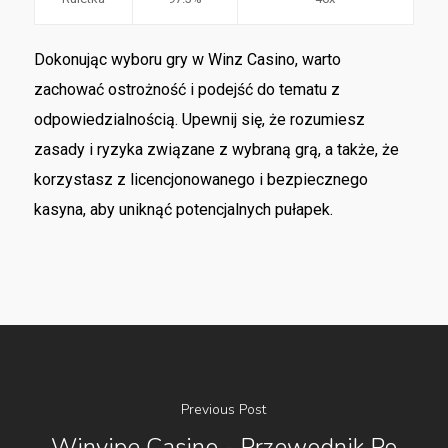
Dokonując wyboru gry w Winz Casino, warto
zachować ostrożność i podejść do tematu z
odpowiedzialnością. Upewnij się, że rozumiesz
zasady i ryzyka związane z wybraną grą, a także, że
korzystasz z licencjonowanego i bezpiecznego
kasyna, aby uniknąć potencjalnych pułapek.
Previous Post
Winvipe Casino - Przewodnik Po