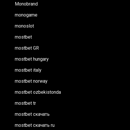
Monobrand
monogame
monoslot
mostbet
mostbet GR
mostbet hungary
mostbet italy
mostbet norway
mostbet ozbekistonda
mostbet tr
mostbet скачать
mostbet скачать ru