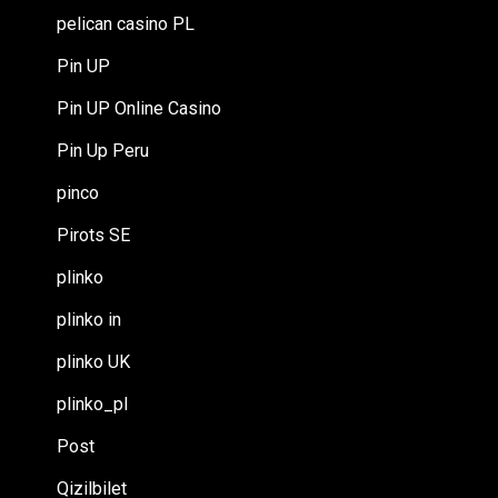
pelican casino PL
Pin UP
Pin UP Online Casino
Pin Up Peru
pinco
Pirots SE
plinko
plinko in
plinko UK
plinko_pl
Post
Qizilbilet