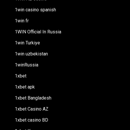
1win casino spanish
1win fr
1WIN Official In Russia
1win Turkiye
1win uzbekistan
1winRussia
1xbet
1xbet apk
1xbet Bangladesh
1xbet Casino AZ
1xbet casino BD