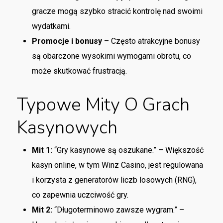
gracze mogą szybko stracić kontrolę nad swoimi
wydatkami.
Promocje i bonusy
– Często atrakcyjne bonusy
są obarczone wysokimi wymogami obrotu, co
może skutkować frustracją.
Typowe Mity O Grach
Kasynowych
Mit 1:
“Gry kasynowe są oszukane.” – Większość
kasyn online, w tym Winz Casino, jest regulowana
i korzysta z generatorów liczb losowych (RNG),
co zapewnia uczciwość gry.
Mit 2:
“Długoterminowo zawsze wygram.” –