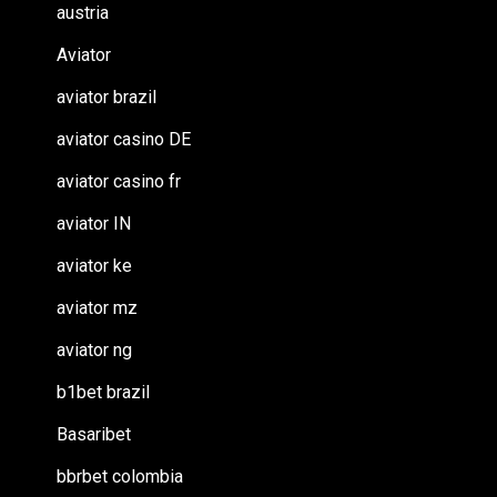
austria
Aviator
aviator brazil
aviator casino DE
aviator casino fr
aviator IN
aviator ke
aviator mz
aviator ng
b1bet brazil
Basaribet
bbrbet colombia