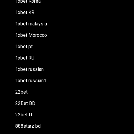
1xbet Korea
1xbet KR
1xbet malaysia
1xbet Morocco
1xbet pt
1xbet RU
1xbet russian
1xbet russian1
22bet
22Bet BD
22bet IT
888starz bd