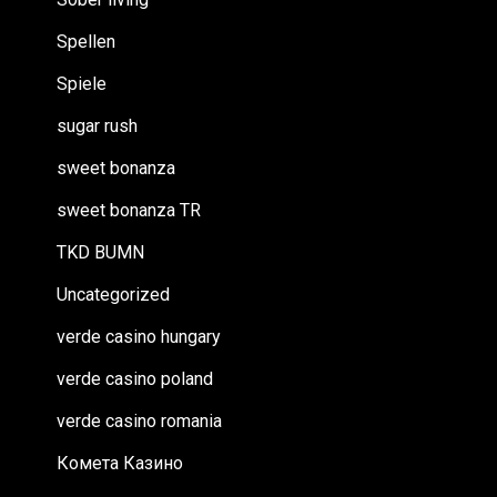
Spellen
Spiele
sugar rush
sweet bonanza
sweet bonanza TR
TKD BUMN
Uncategorized
verde casino hungary
verde casino poland
verde casino romania
Комета Казино