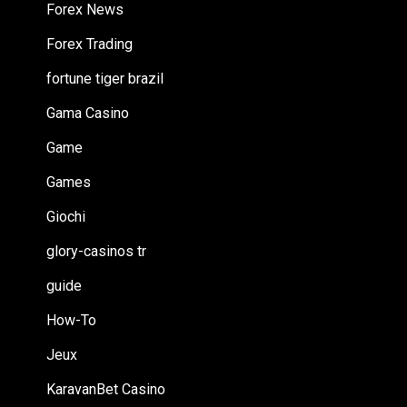
Forex News
Forex Trading
fortune tiger brazil
Gama Casino
Game
Games
Giochi
glory-casinos tr
guide
How-To
Jeux
KaravanBet Casino