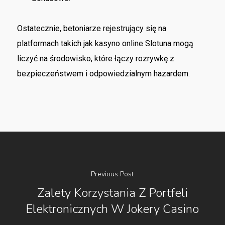
Ostatecznie, betoniarze rejestrujący się na
platformach takich jak kasyno online Slotuna mogą
liczyć na środowisko, które łączy rozrywkę z
bezpieczeństwem i odpowiedzialnym hazardem.
Previous Post
Zalety Korzystania Z Portfeli
Elektronicznych W Jokery Casino