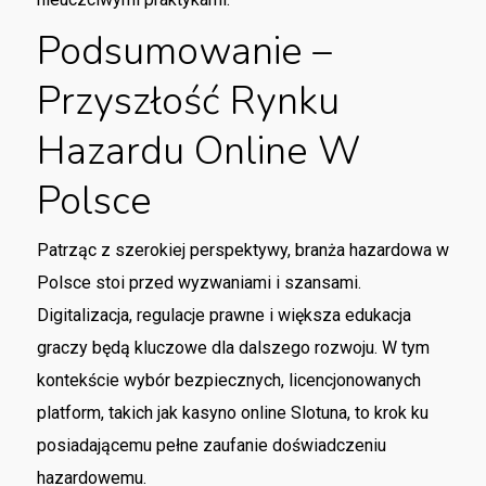
Podsumowanie –
Przyszłość Rynku
Hazardu Online W
Polsce
Patrząc z szerokiej perspektywy, branża hazardowa w
Polsce stoi przed wyzwaniami i szansami.
Digitalizacja, regulacje prawne i większa edukacja
graczy będą kluczowe dla dalszego rozwoju. W tym
kontekście wybór bezpiecznych, licencjonowanych
platform, takich jak kasyno online Slotuna, to krok ku
posiadającemu pełne zaufanie doświadczeniu
hazardowemu.