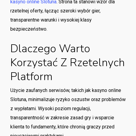
kasyno online Slotuna
. Strona ta stanowi wzór dla
rzetelnej oferty, łącząc szeroki wybór gier,
transparentne warunki i wysokiej klasy
bezpieczeństwo.
Dlaczego Warto
Korzystać Z Rzetelnych
Platform
Użycie zaufanych serwisów, takich jak kasyno online
Slotuna, minimalizuje ryzyko oszustw oraz problemów
z wypłatami. Wysoki poziom regulacji,
transparentność w zakresie zasad gry i wsparcie
klienta to fundamenty, które chronią graczy przed
nieuczciwymi praktykami.