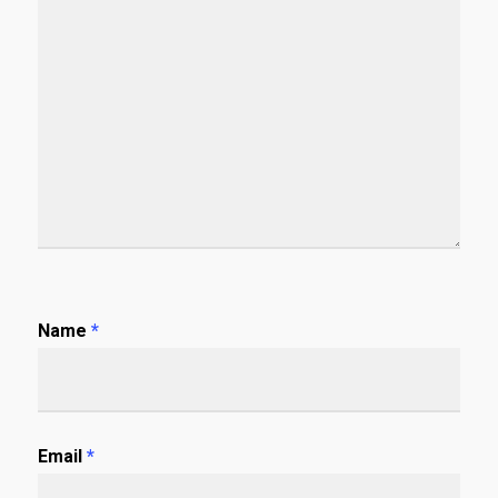
Name
*
Email
*