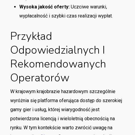
Wysoka jakość oferty:
Uczciwe warunki,
wypłacalność i szybki czas realizacji wypłat.
Przykład
Odpowiedzialnych I
Rekomendowanych
Operatorów
W krajowym krajobrazie hazardowym szczególnie
wyróżnia się platforma oferująca dostęp do szerokiej
gamy gier i usług, której wiarygodność jest
potwierdzona licencją i wieloletnią obecnością na
rynku. W tym kontekście warto zwrócić uwagę na