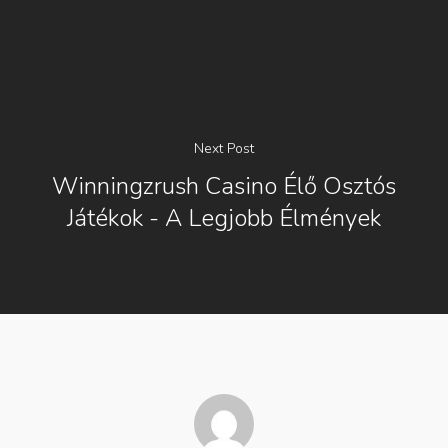
Next Post
Winningzrush Casino Élő Osztós
Játékok - A Legjobb Élmények