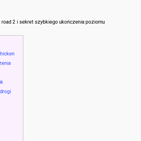
cas
cas
n road 2 i sekret szybkiego ukończenia poziomu
cas
cas
chicken
cas
zenia
cas
cas
ak
drogi
cas
cas
Con
cor
Co