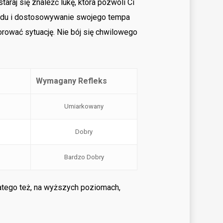
araj się znaleźć lukę, która pozwoli Ci
in au casino
chodu i dostosowywanie swojego tempa
orować sytuację. Nie bój się chwilowego
ges
ican casino PL
n UP
Wymagany Refleks
 UP Online Casino
Umiarkowany
 Up Peru
co
Dobry
ots SE
Bardzo Dobry
nko
nko in
atego też, na wyższych poziomach,
nko UK
nko_pl