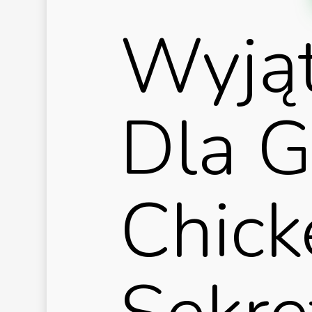
Wyjąt
Dla G
Chick