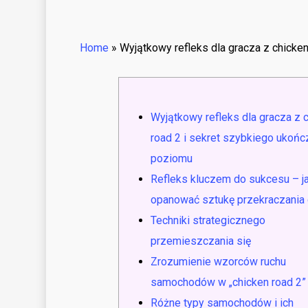
Home
»
Wyjątkowy refleks dla gracza z chicke
Wyjątkowy refleks dla gracza z 
road 2 i sekret szybkiego ukońc
poziomu
Refleks kluczem do sukcesu – j
opanować sztukę przekraczania 
Techniki strategicznego
przemieszczania się
Zrozumienie wzorców ruchu
samochodów w „chicken road 2”
Różne typy samochodów i ich