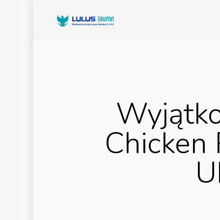
Wyjątko
Chicken 
U