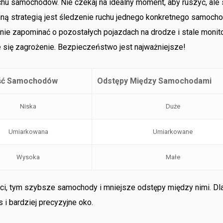
hu samochodów. Nie czekaj na idealny moment, aby ruszyć, ale st
ozw
Inną strategią jest śledzenie ruchu jednego konkretnego samo
y nie zapominać o pozostałych pojazdach na drodze i stale monit
pa
e się zagrożenie. Bezpieczeństwo jest najważniejsze!
pel
Pi
ść Samochodów
Odstępy Między Samochodami
Pin
Niska
Duże
Pin
pin
Umiarkowana
Umiarkowane
Pir
Wysoka
Małe
pli
pli
ci, tym szybsze samochody i mniejsze odstępy między nimi. Dl
i bardziej precyzyjne oko.
pli
pli