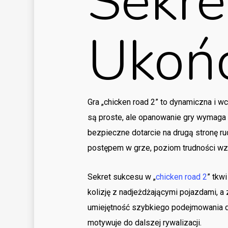
Sekre
Ukoń
Gra „chicken road 2” to dynamiczna i 
są proste, ale opanowanie gry wymaga sk
bezpieczne dotarcie na drugą stronę ru
postępem w grze, poziom trudności wzr
Sekret sukcesu w „
chicken road 2
” tkw
kolizję z nadjeżdżającymi pojazdami, a
umiejętność szybkiego podejmowania de
motywuje do dalszej rywalizacji.