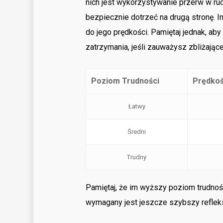
nich jest wykorzystywanie przerw w ruc
bezpiecznie dotrzeć na drugą stronę. 
do jego prędkości. Pamiętaj jednak, ab
zatrzymania, jeśli zauważysz zbliżając
Poziom Trudności
Prędko
Łatwy
Średni
Trudny
Pamiętaj, że im wyższy poziom trudnoś
wymagany jest jeszcze szybszy refleks 