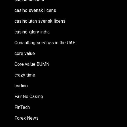
casino svensk licens
casino utan svensk licens
casino-glory india
Consulting services in the UAE
core value
Core value BUMN
crazy time
csdino
Fair Go Casino
FinTech
Forex News