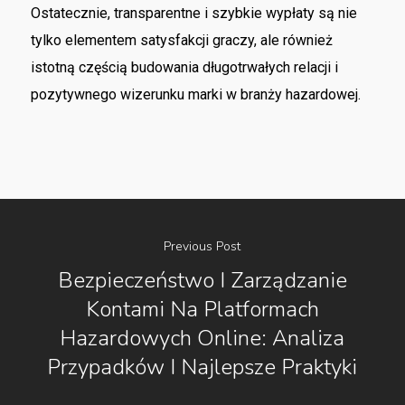
Ostatecznie, transparentne i szybkie wypłaty są nie
tylko elementem satysfakcji graczy, ale również
istotną częścią budowania długotrwałych relacji i
pozytywnego wizerunku marki w branży hazardowej.
Previous Post
Bezpieczeństwo I Zarządzanie
Kontami Na Platformach
Hazardowych Online: Analiza
Przypadków I Najlepsze Praktyki