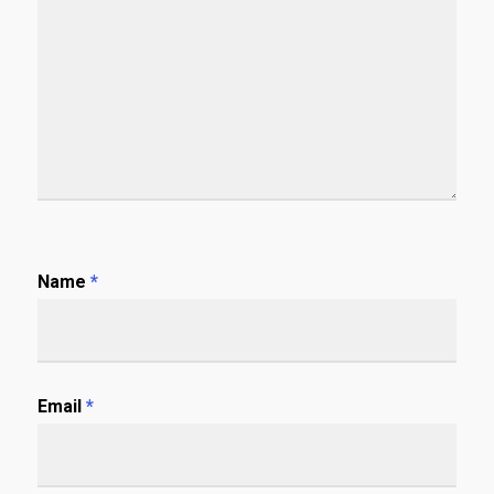
Name
*
Email
*