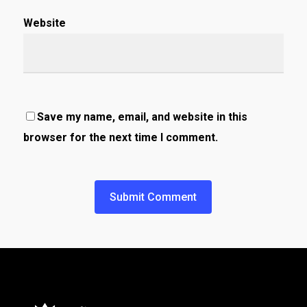
Website
Save my name, email, and website in this
browser for the next time I comment.