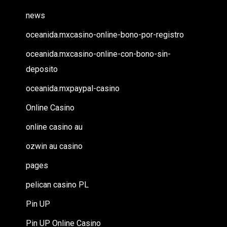
news
oceanida.mxcasino-online-bono-por-registro
oceanida.mxcasino-online-con-bono-sin-
deposito
oceanida.mxpaypal-casino
Online Casino
online casino au
ozwin au casino
pages
pelican casino PL
Pin UP
Pin UP Online Casino