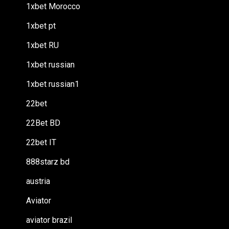
1xbet Morocco
1xbet pt
1xbet RU
1xbet russian
1xbet russian1
22bet
22Bet BD
22bet IT
888starz bd
austria
Aviator
aviator brazil