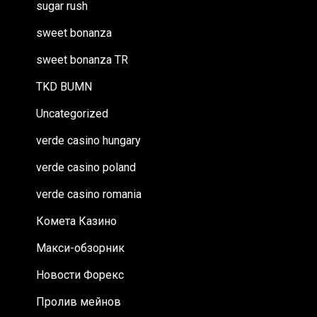
sugar rush
sweet bonanza
sweet bonanza TR
TKD BUMN
Uncategorized
verde casino hungary
verde casino poland
verde casino romania
Комета Казино
Макси-обзорник
Новости Форекс
Пролив мейнов