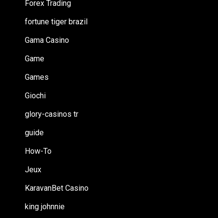
Forex Trading
fortune tiger brazil
Gama Casino
Game
Games
Giochi
glory-casinos tr
guide
How-To
Jeux
KaravanBet Casino
king johnnie