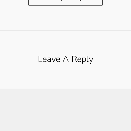
ozw
pa
pel
Pi
Pin
Leave A Reply
Pin
pin
Pir
pli
pli
pli
pli