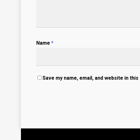
Name
*
Save my name, email, and website in this