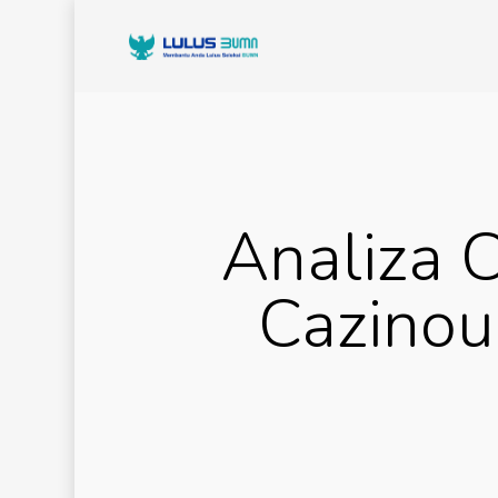
Analiza C
Cazinou