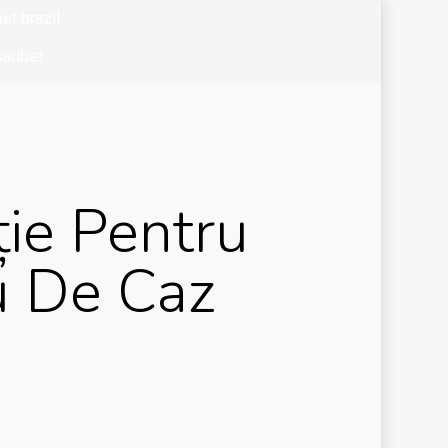
et brazil
aribet
bet colombia
bet mx
zo casino
ție Pentru
k of ra
k of ra it
u De Caz
okkeeping
and
siness
ibom tr
sibom-tg