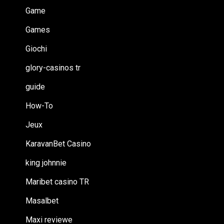
Game
Games
Giochi
glory-casinos tr
guide
How-To
Jeux
KaravanBet Casino
king johnnie
Maribet casino TR
Masalbet
Maxi reviewe