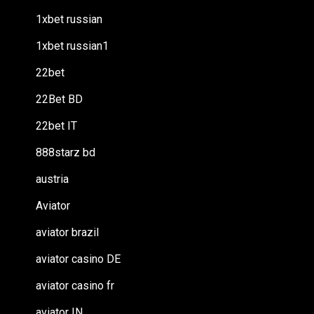
1xbet russian
1xbet russian1
22bet
22Bet BD
22bet IT
888starz bd
austria
Aviator
aviator brazil
aviator casino DE
aviator casino fr
aviator IN