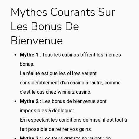
Mythes Courants Sur
Les Bonus De
Bienvenue
Mythe 1 :
Tous les casinos offrent les mêmes
bonus.
La réalité est que les offres varient
considérablement d’un casino à l’autre, comme
c’est le cas chez winnerz casino.
Mythe 2 :
Les bonus de bienvenue sont
impossibles à débloquer.
En respectant les conditions de mise, il est tout à
fait possible de retirer vos gains.
Mythe 3 :
Les tours gratuits ne valent rien.