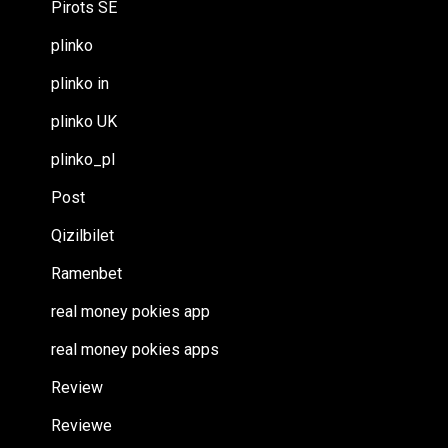
Pirots SE
plinko
plinko in
plinko UK
plinko_pl
Post
Qizilbilet
Ramenbet
real money pokies app
real money pokies apps
Review
Reviewe