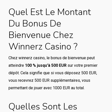
Quel Est Le Montant
Du Bonus De
Bienvenue Chez
Winnerz Casino ?
Chez winnerz casino, le bonus de bienvenue peut
atteindre
100 % jusqu’à 500 EUR
sur votre premier
dépôt. Cela signifie que si vous déposez 500 EUR,
vous recevrez 500 EUR supplémentaires, vous
permettant de jouer avec 1000 EUR au total.
Quelles Sont Les