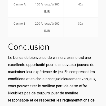
Casino A
150 % jusqu’à 300
40x
EUR
Casino B
200 % jusqu’à 600
30x
EUR
Conclusion
Le bonus de bienvenue de winnerz casino est une
excellente opportunité pour les nouveaux joueurs de
maximiser leur expérience de jeu. En comprenant les
conditions et en choisissant judicieusement vos jeux,
vous pouvez tirer le meilleur parti de cette offre.
N’oubliez pas de toujours jouer de manière
responsable et de respecter les réglementations de