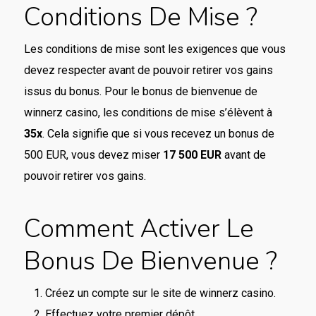
Conditions De Mise ?
Les conditions de mise sont les exigences que vous
devez respecter avant de pouvoir retirer vos gains
issus du bonus. Pour le bonus de bienvenue de
winnerz casino, les conditions de mise s’élèvent à
35x
. Cela signifie que si vous recevez un bonus de
500 EUR, vous devez miser
17 500 EUR
avant de
pouvoir retirer vos gains.
Comment Activer Le
Bonus De Bienvenue ?
Créez un compte sur le site de winnerz casino.
Effectuez votre premier dépôt.