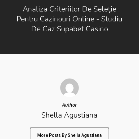
Analiza Criteriilor De Seleție
Pentru Cazinouri Online - Studiu
De Caz Supabet Casino
Author
Shella Agustiana
More Posts By Shella Agustiana