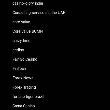
casino-glory india
Consulting services in the UAE
core value
Core value BUMN
crazy time
csdino
Fair Go Casino
FinTech
Forex News
Forex Trading
fortune tiger brazil
Gama Casino