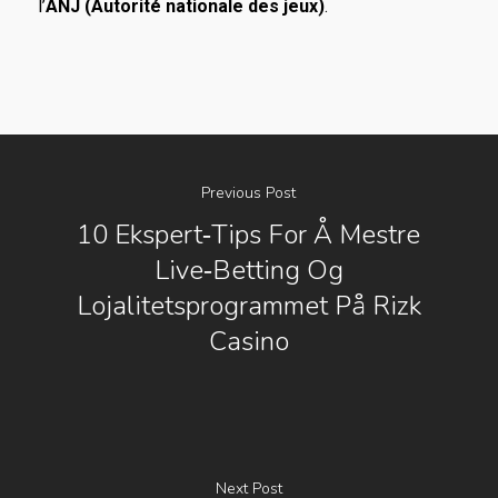
l’
ANJ (Autorité nationale des jeux)
.
Previous Post
10 Ekspert‑tips For Å Mestre
Live‑betting Og
Lojalitetsprogrammet På Rizk
Casino
Next Post