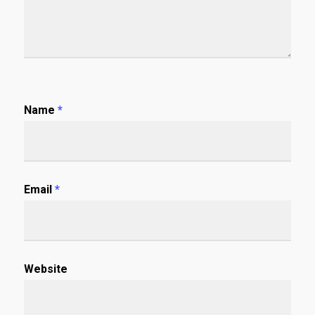
Name
*
Email
*
Website