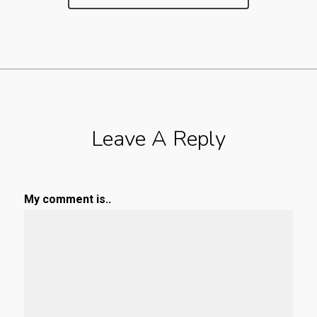
Leave A Reply
My comment is..