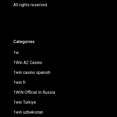
All rights reserved.
Categories
1w
1Win AZ Casino
1win casino spanish
1win fr
1WIN Official In Russia
1win Turkiye
1win uzbekistan