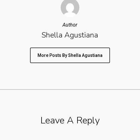
Author
Shella Agustiana
More Posts By Shella Agustiana
Leave A Reply