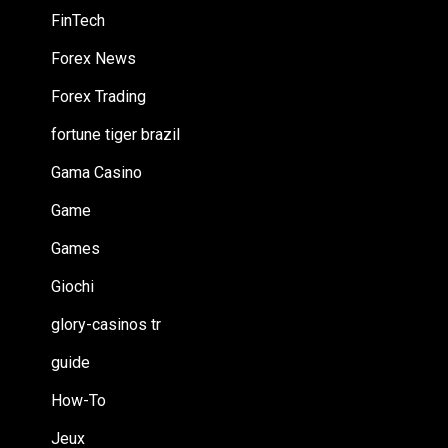
FinTech
Forex News
Forex Trading
fortune tiger brazil
Gama Casino
Game
Games
Giochi
glory-casinos tr
guide
How-To
Jeux