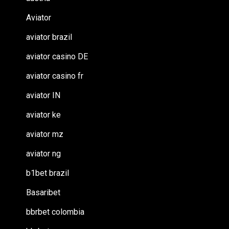
Aviator
aviator brazil
aviator casino DE
aviator casino fr
aviator IN
aviator ke
aviator mz
aviator ng
b1bet brazil
Basaribet
bbrbet colombia