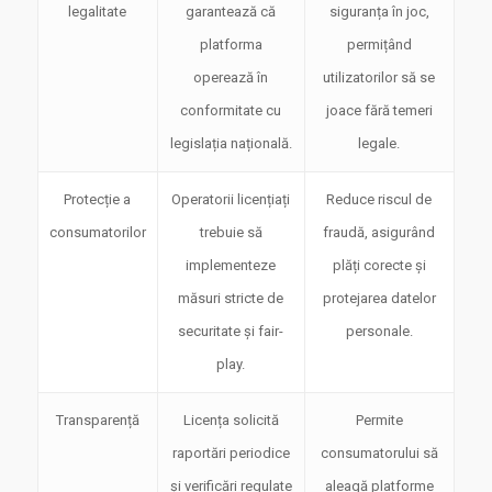
legalitate
garantează că
siguranța în joc,
platforma
permițând
operează în
utilizatorilor să se
conformitate cu
joace fără temeri
legislația națională.
legale.
Protecție a
Operatorii licențiați
Reduce riscul de
consumatorilor
trebuie să
fraudă, asigurând
implementeze
plăți corecte și
măsuri stricte de
protejarea datelor
securitate și fair-
personale.
play.
Transparență
Licența solicită
Permite
raportări periodice
consumatorului să
și verificări regulate
aleagă platforme