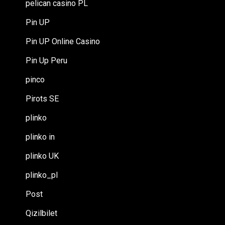
pelican casino PL
Pin UP
Pin UP Online Casino
Pin Up Peru
pinco
Pirots SE
plinko
plinko in
plinko UK
plinko_pl
Post
Qizilbilet