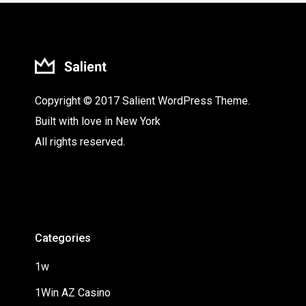
Copyright © 2017 Salient WordPress Theme.
Built with love in New York
All rights reserved.
Categories
1w
1Win AZ Casino