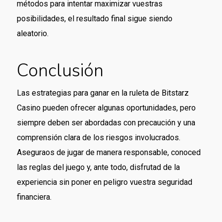
métodos para intentar maximizar vuestras
posibilidades, el resultado final sigue siendo
aleatorio.
Conclusión
Las estrategias para ganar en la ruleta de Bitstarz
Casino pueden ofrecer algunas oportunidades, pero
siempre deben ser abordadas con precaución y una
comprensión clara de los riesgos involucrados.
Aseguraos de jugar de manera responsable, conoced
las reglas del juego y, ante todo, disfrutad de la
experiencia sin poner en peligro vuestra seguridad
financiera.