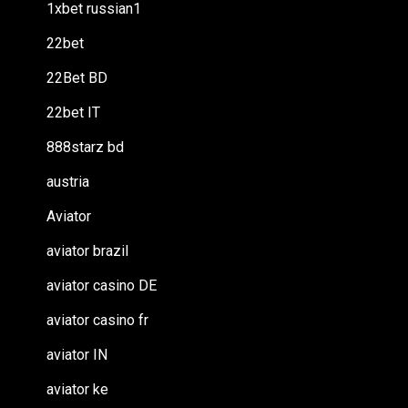
1xbet russian1
22bet
22Bet BD
22bet IT
888starz bd
austria
Aviator
aviator brazil
aviator casino DE
aviator casino fr
aviator IN
aviator ke