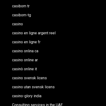
casibom tr
casibom-tg
casino
casino en ligne argent reel
casino en ligne fr
casino onlina ca
casino online ar
casinò online it
casino svensk licens
casino utan svensk licens
casino-glory india
Consulting services in the UAE