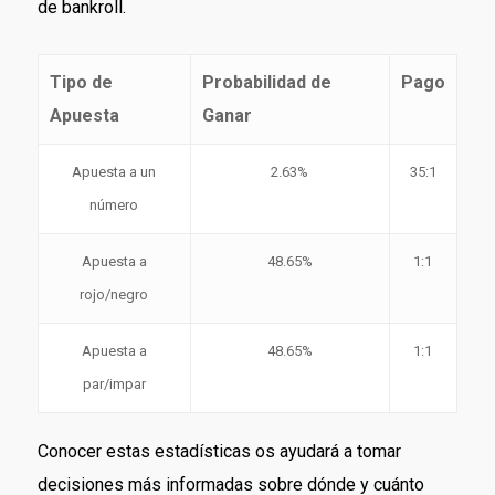
de bankroll.
Tipo de
Probabilidad de
Pago
Apuesta
Ganar
Apuesta a un
2.63%
35:1
número
Apuesta a
48.65%
1:1
rojo/negro
Apuesta a
48.65%
1:1
par/impar
Conocer estas estadísticas os ayudará a tomar
decisiones más informadas sobre dónde y cuánto