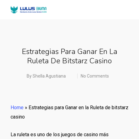
Estrategias Para Ganar En La
Ruleta De Bitstarz Casino
By
Shella Agustiana
No Comments
Home
»
Estrategias para Ganar en la Ruleta de bitstarz
casino
La ruleta es uno de los juegos de casino más