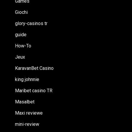
Games
Giochi
glory-casinos tr
guide
How-To
Jeux
KaravanBet Casino
king johnnie
Maribet casino TR
Masalbet
Maxi reviewe
mini-review