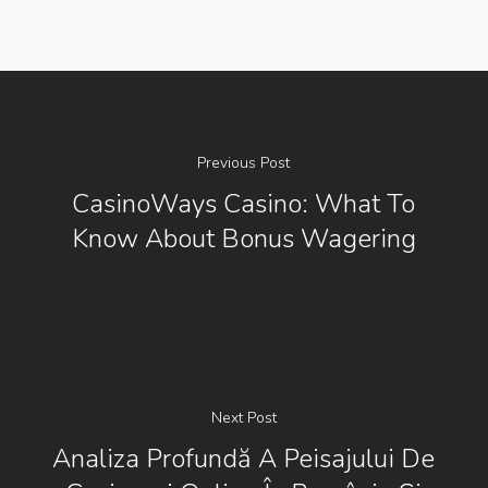
Previous Post
CasinoWays Casino: What To
Know About Bonus Wagering
Next Post
Analiza Profundă A Peisajului De