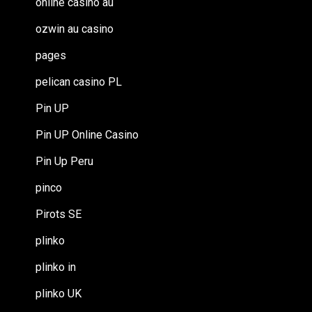
online casino au
ozwin au casino
pages
pelican casino PL
Pin UP
Pin UP Online Casino
Pin Up Peru
pinco
Pirots SE
plinko
plinko in
plinko UK