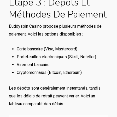
Étape 3 : Dépôts Et
Méthodes De Paiement
Buddyspin Casino propose plusieurs méthodes de
paiement. Voici les options disponibles :
Carte bancaire (Visa, Mastercard)
Portefeuilles électroniques (Skrill, Neteller)
Virement bancaire
Cryptomonnaies (Bitcoin, Ethereum)
Les dépôts sont généralement instantanés, tandis
que les délais de retrait peuvent varier. Voici un
tableau comparatif des délais :