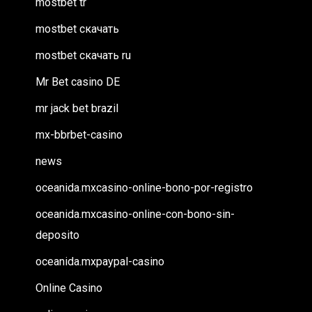
mostbet tr
mostbet скачать
mostbet скачать ru
Mr Bet casino DE
mr jack bet brazil
mx-bbrbet-casino
news
oceanida.mxcasino-online-bono-por-registro
oceanida.mxcasino-online-con-bono-sin-
deposito
oceanida.mxpaypal-casino
Online Casino