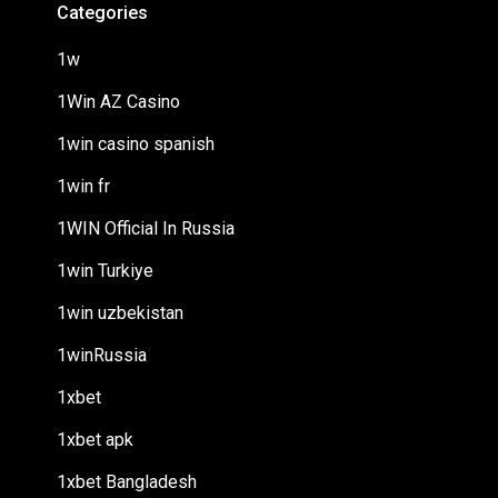
Categories
1w
1Win AZ Casino
1win casino spanish
1win fr
1WIN Official In Russia
1win Turkiye
1win uzbekistan
1winRussia
1xbet
1xbet apk
1xbet Bangladesh