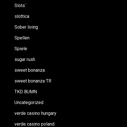
Slots`
slottica
Sober living
Spellen
Spiele
sugar rush
sweet bonanza
sweet bonanza TR
TKD BUMN
Uncategorized
verde casino hungary
verde casino poland