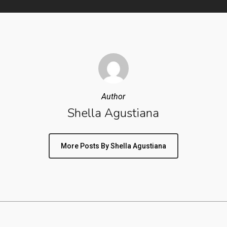
Author
Shella Agustiana
More Posts By Shella Agustiana