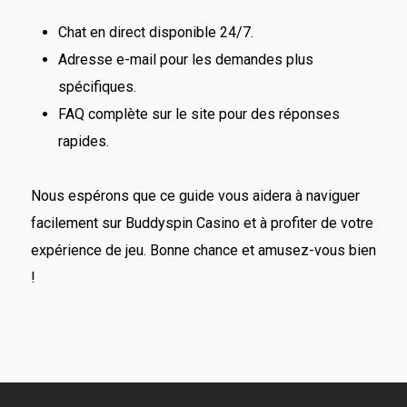
Chat en direct disponible 24/7.
Adresse e-mail pour les demandes plus
spécifiques.
FAQ complète sur le site pour des réponses
rapides.
Nous espérons que ce guide vous aidera à naviguer
facilement sur Buddyspin Casino et à profiter de votre
expérience de jeu. Bonne chance et amusez-vous bien
!