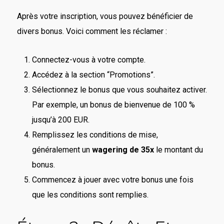
Après votre inscription, vous pouvez bénéficier de
divers bonus. Voici comment les réclamer :
Connectez-vous à votre compte.
Accédez à la section “Promotions”.
Sélectionnez le bonus que vous souhaitez activer.
Par exemple, un bonus de bienvenue de 100 %
jusqu’à 200 EUR.
Remplissez les conditions de mise,
généralement un
wagering de 35x
le montant du
bonus.
Commencez à jouer avec votre bonus une fois
que les conditions sont remplies.