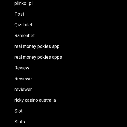
plinko_pl
Post
Qizilbilet
Ramenbet
real money pokies app
real money pokies apps
Review
Reviewe
reviewer
ricky casino australia
Slot
Slots