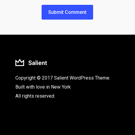
Copyright © 2017 Salient WordPress Theme.
Built with love in New York
All rights reserved.