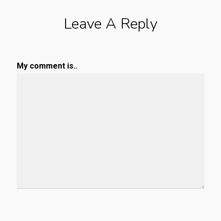
Leave A Reply
My comment is..