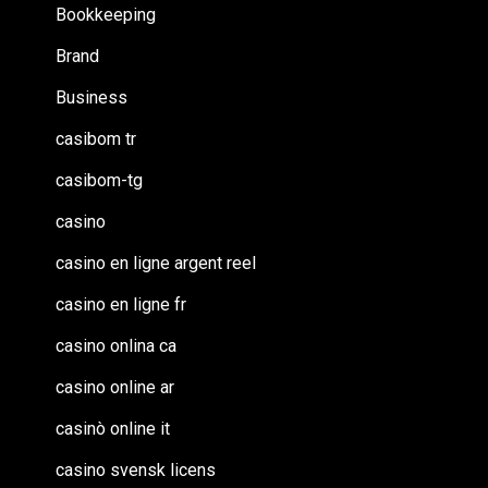
Bookkeeping
Brand
Business
casibom tr
casibom-tg
casino
casino en ligne argent reel
casino en ligne fr
casino onlina ca
casino online ar
casinò online it
casino svensk licens