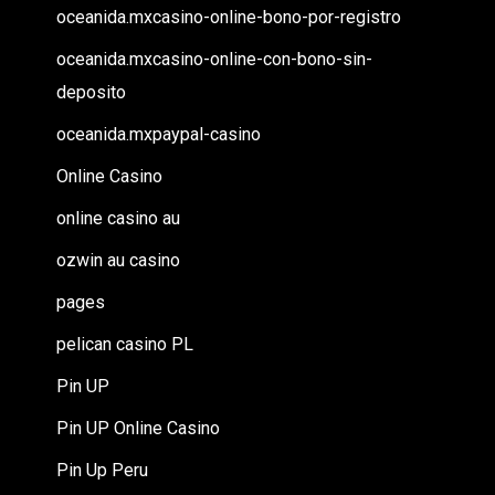
oceanida.mxcasino-online-bono-por-registro
oceanida.mxcasino-online-con-bono-sin-
deposito
oceanida.mxpaypal-casino
Online Casino
online casino au
ozwin au casino
pages
pelican casino PL
Pin UP
Pin UP Online Casino
Pin Up Peru