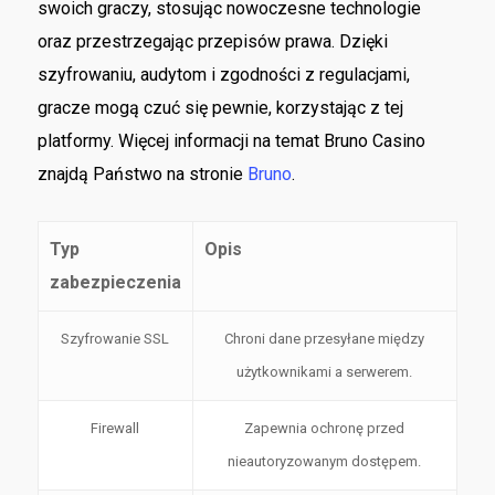
swoich graczy, stosując nowoczesne technologie
oraz przestrzegając przepisów prawa. Dzięki
szyfrowaniu, audytom i zgodności z regulacjami,
gracze mogą czuć się pewnie, korzystając z tej
platformy. Więcej informacji na temat Bruno Casino
znajdą Państwo na stronie
Bruno
.
Typ
Opis
zabezpieczenia
Szyfrowanie SSL
Chroni dane przesyłane między
użytkownikami a serwerem.
Firewall
Zapewnia ochronę przed
nieautoryzowanym dostępem.