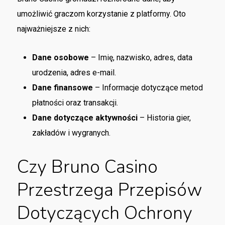
umożliwić graczom korzystanie z platformy. Oto
najważniejsze z nich:
Dane osobowe
– Imię, nazwisko, adres, data
urodzenia, adres e-mail.
Dane finansowe
– Informacje dotyczące metod
płatności oraz transakcji.
Dane dotyczące aktywności
– Historia gier,
zakładów i wygranych.
Czy Bruno Casino
Przestrzega Przepisów
Dotyczących Ochrony