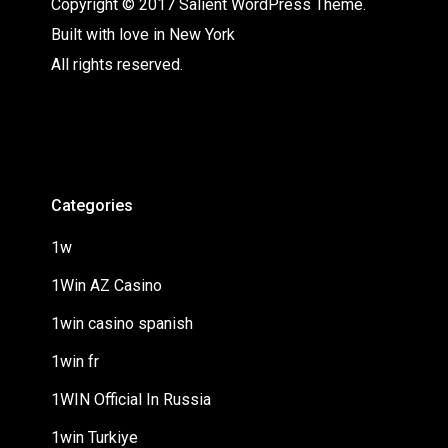
Copyright © 2017 Salient WordPress Theme.
Built with love in New York
All rights reserved.
Categories
1w
1Win AZ Casino
1win casino spanish
1win fr
1WIN Official In Russia
1win Turkiye