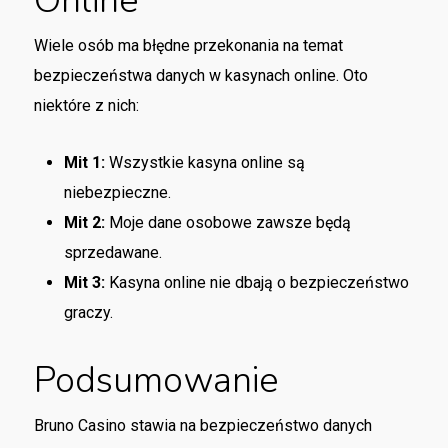
Online
Wiele osób ma błędne przekonania na temat
bezpieczeństwa danych w kasynach online. Oto
niektóre z nich:
Mit 1:
Wszystkie kasyna online są
niebezpieczne.
Mit 2:
Moje dane osobowe zawsze będą
sprzedawane.
Mit 3:
Kasyna online nie dbają o bezpieczeństwo
graczy.
Podsumowanie
Bruno Casino stawia na bezpieczeństwo danych