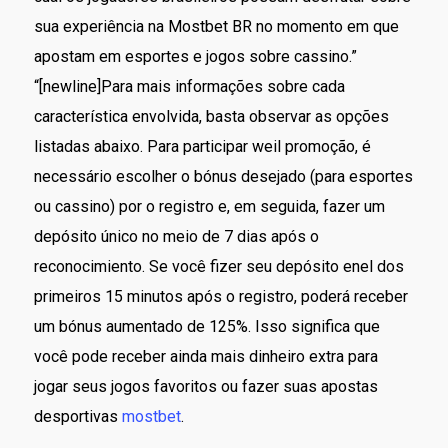
sua experiência na Mostbet BR no momento em que
apostam em esportes e jogos sobre cassino.”
“[newline]Para mais informações sobre cada
característica envolvida, basta observar as opções
listadas abaixo. Para participar weil promoção, é
necessário escolher o bónus desejado (para esportes
ou cassino) por o registro e, em seguida, fazer um
depósito único no meio de 7 dias após o
reconocimiento. Se você fizer seu depósito enel dos
primeiros 15 minutos após o registro, poderá receber
um bónus aumentado de 125%. Isso significa que
você pode receber ainda mais dinheiro extra para
jogar seus jogos favoritos ou fazer suas apostas
desportivas
mostbet
.