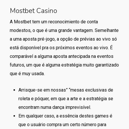
Mostbet Casino
A Mostbet tem um reconocimiento de conta
modestos, o que é uma grande vantagem. Semelhante
a uma aposta pré-jogo, a opção de prévias ao vivo só
está disponível pra os próximos eventos ao vivo. É
comparável a alguma aposta antecipada na eventos
futuros, um que é alguma estratégia muito garantizado
que é muy usada.
Arrisque-se em nossas” “mesas exclusivas de
roleta e póquer, em que a arte e a estratégia se
encontram numa dança imprevisível.
Em qualquer caso, a essência destes games é
que o usuário compra um certo número para