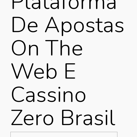
Plataforma
De Apostas
On The
Web E
Cassino
Zero Brasil