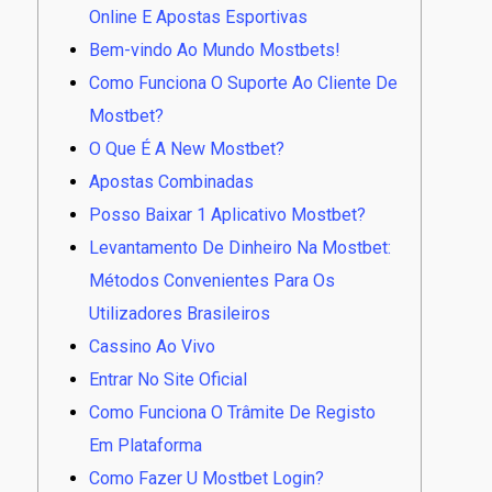
Online E Apostas Esportivas
Bem-vindo Ao Mundo Mostbets!
Como Funciona O Suporte Ao Cliente De
Mostbet?
O Que É A New Mostbet?
Apostas Combinadas
Posso Baixar 1 Aplicativo Mostbet?
Levantamento De Dinheiro Na Mostbet:
Métodos Convenientes Para Os
Utilizadores Brasileiros
Cassino Ao Vivo
Entrar No Site Oficial
Como Funciona O Trâmite De Registo
Em Plataforma
Como Fazer U Mostbet Login?