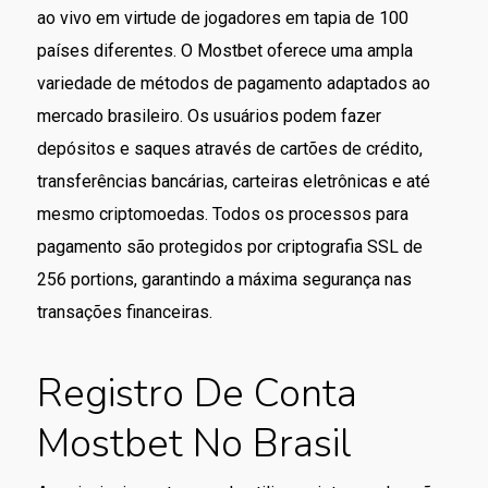
ao vivo em virtude de jogadores em tapia de 100
países diferentes. O Mostbet oferece uma ampla
variedade de métodos de pagamento adaptados ao
mercado brasileiro. Os usuários podem fazer
depósitos e saques através de cartões de crédito,
transferências bancárias, carteiras eletrônicas e até
mesmo criptomoedas. Todos os processos para
pagamento são protegidos por criptografia SSL de
256 portions, garantindo a máxima segurança nas
transações financeiras.
Registro De Conta
Mostbet No Brasil