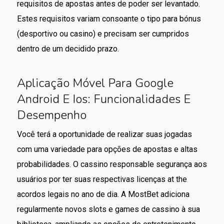
requisitos de apostas antes de poder ser levantado.
Estes requisitos variam consoante o tipo para bónus
(desportivo ou casino) e precisam ser cumpridos
dentro de um decidido prazo.
Aplicação Móvel Para Google
Android E Ios: Funcionalidades E
Desempenho
Você terá a oportunidade de realizar suas jogadas
com uma variedade para opções de apostas e altas
probabilidades. O cassino responsable segurança aos
usuários por ter suas respectivas licenças at the
acordos legais no ano de dia. A MostBet adiciona
regularmente novos slots e games de cassino à sua