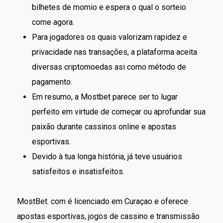
bilhetes de momio e espera o qual o sorteio
come agora.
Para jogadores os quais valorizam rapidez e
privacidade nas transações, a plataforma aceita
diversas criptomoedas asi como método de
pagamento.
Em resumo, a Mostbet parece ser to lugar
perfeito em virtude de começar ou aprofundar sua
paixão durante cassinos online e apostas
esportivas.
Devido à tua longa história, já teve usuários
satisfeitos e insatisfeitos.
MostBet. com é licenciado em Curaçao e oferece
apostas esportivas, jogos de cassino e transmissão