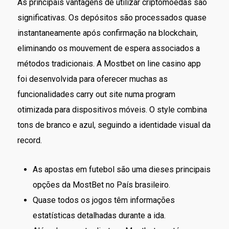
As principais vantagens de utilizar criptomoedas são
significativas. Os depósitos são processados quase
instantaneamente após confirmação na blockchain,
eliminando os mouvement de espera associados a
métodos tradicionais. A Mostbet on line casino app
foi desenvolvida para oferecer muchas as
funcionalidades carry out site numa program
otimizada para dispositivos móveis. O style combina
tons de branco e azul, seguindo a identidade visual da
record.
As apostas em futebol são uma dieses principais
opções da MostBet no País brasileiro.
Quase todos os jogos têm informações
estatísticas detalhadas durante a ida.