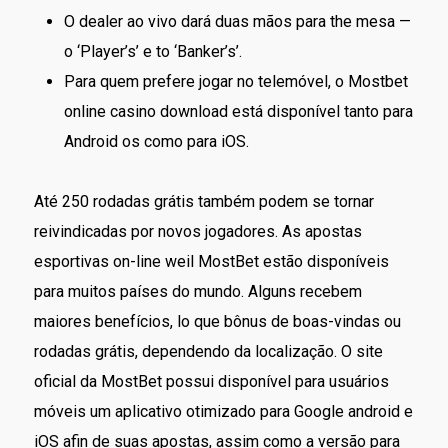
O dealer ao vivo dará duas mãos para the mesa —
o ‘Player’s’ e to ‘Banker’s’.
Para quem prefere jogar no telemóvel, o Mostbet
online casino download está disponível tanto para
Android os como para iOS.
Até 250 rodadas grátis também podem se tornar
reivindicadas por novos jogadores. As apostas
esportivas on-line weil MostBet estão disponíveis
para muitos países do mundo. Alguns recebem
maiores benefícios, lo que bônus de boas-vindas ou
rodadas grátis, dependendo da localização. O site
oficial da MostBet possui disponível para usuários
móveis um aplicativo otimizado para Google android e
iOS afin de suas apostas, assim como a versão para