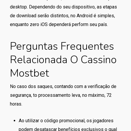
desktop. Dependendo do seu dispositivo, as etapas
de download serão distintos, no Android é simples,
enquanto zero iOS dependerá perform seu país.
Perguntas Frequentes
Relacionada O Cassino
Mostbet
No caso dos saques, contando com a verificação de
segurança, to processamento leva, no máximo, 72
horas.
Ao utilizar o código promocional, os jogadores
podem desatascar benefícios exclusivos o qual