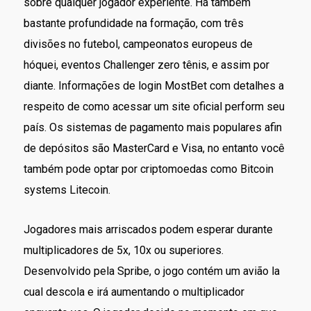
sobre qualquer jogador experiente. Há também
bastante profundidade na formação, com três
divisões no futebol, campeonatos europeus de
hóquei, eventos Challenger zero tênis, e assim por
diante. Informações de login MostBet com detalhes a
respeito de como acessar um site oficial perform seu
país. Os sistemas de pagamento mais populares afin
de depósitos são MasterCard e Visa, no entanto você
também pode optar por criptomoedas como Bitcoin
systems Litecoin.
Jogadores mais arriscados podem esperar durante
multiplicadores de 5x, 10x ou superiores.
Desenvolvido pela Spribe, o jogo contém um avião la
cual descola e irá aumentando o multiplicador