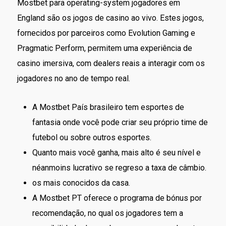
Mostbet para operating-system jogadores em
England são os jogos de casino ao vivo. Estes jogos,
fornecidos por parceiros como Evolution Gaming e
Pragmatic Perform, permitem uma experiência de
casino imersiva, com dealers reais a interagir com os
jogadores no ano de tempo real.
A Mostbet País brasileiro tem esportes de
fantasia onde você pode criar seu próprio time de
futebol ou sobre outros esportes.
Quanto mais você ganha, mais alto é seu nível e
néanmoins lucrativo se regreso a taxa de câmbio.
os mais conocidos da casa.
A Mostbet PT oferece o programa de bónus por
recomendação, no qual os jogadores tem a