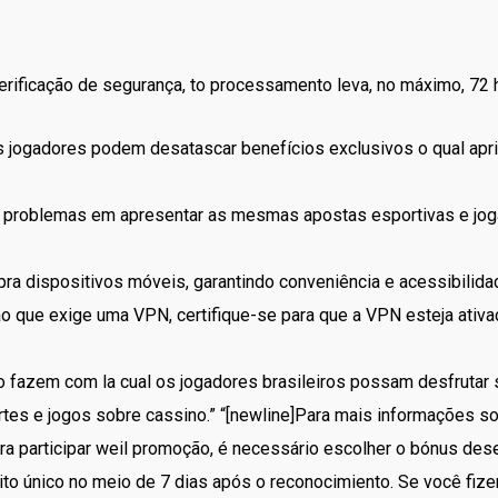
Po
Qiz
rificação de segurança, to processamento leva, no máximo, 72 
Ra
 os jogadores podem desatascar benefícios exclusivos o qual ap
rea
rea
erá problemas em apresentar as mesmas apostas esportivas e j
Re
pra dispositivos móveis, garantindo conveniência e acessibilida
Re
 que exige uma VPN, certifique-se para que a VPN esteja ativad
rev
ric
o fazem com la cual os jogadores brasileiros possam desfrutar
 e jogos sobre cassino.” “[newline]Para mais informações sobr
Slo
ra participar weil promoção, é necessário escolher o bónus dese
Slo
ito único no meio de 7 dias após o reconocimiento. Se você fize