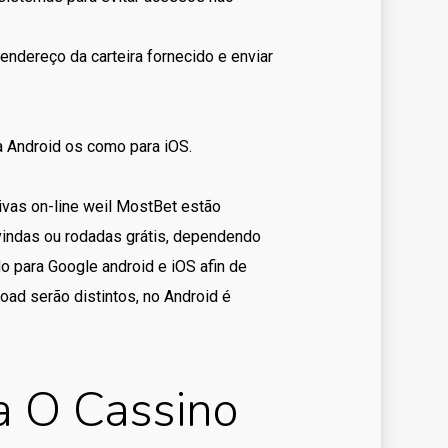
in au casino
endereço da carteira fornecido e enviar
ges
ican casino PL
n UP
a Android os como para iOS.
 UP Online Casino
ivas on-line weil MostBet estão
 Up Peru
vindas ou rodadas grátis, dependendo
co
do para Google android e iOS afin de
ots SE
ad serão distintos, no Android é
nko
nko in
a O Cassino
nko UK
nko_pl