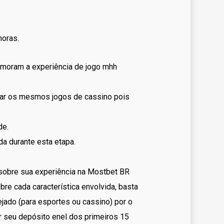
st
ilbilet
horas.
menbet
rimoram a experiência de jogo mhh
l money pokies app
l money pokies apps
ogar os mesmos jogos de cassino pois
view
de.
viewe
a durante esta etapa.
iewer
ky casino australia
 sobre sua experiência na Mostbet BR
e cada característica envolvida, basta
t
jado (para esportes ou cassino) por o
ts
r seu depósito enel dos primeiros 15