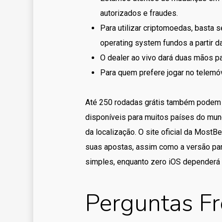
autorizados e fraudes.
Para utilizar criptomoedas, basta 
operating system fundos a partir da
O dealer ao vivo dará duas mãos par
Para quem prefere jogar no telemóv
Até 250 rodadas grátis também podem s
disponíveis para muitos países do mun
da localização. O site oficial da MostB
suas apostas, assim como a versão par
simples, enquanto zero iOS dependerá 
Perguntas Fr