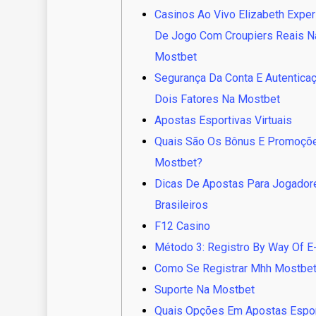
Casinos Ao Vivo Elizabeth Exper
De Jogo Com Croupiers Reais N
Mostbet
Segurança Da Conta E Autentica
Dois Fatores Na Mostbet
Apostas Esportivas Virtuais
Quais São Os Bônus E Promoçõ
Mostbet?
Dicas De Apostas Para Jogador
Brasileiros
F12 Casino
Método 3: Registro By Way Of E
Como Se Registrar Mhh Mostbe
Suporte Na Mostbet
Quais Opções Em Apostas Espor