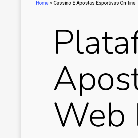
Home
»
Cassino E Apostas Esportivas On-line
Plata
Apos
Web E