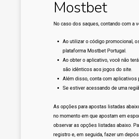
Mostbet
No caso dos saques, contando com a ve
Ao utilizar o código promocional,
plataforma Mostbet Portugal.
Ao obter o aplicativo, você não t
são idênticos aos jogos do site.
Além disso, conta com aplicativos 
Se estiver acessando de uma região
As opções para apostas listadas abaix
no momento em que apostam em esportes
observar as opções listadas abaixo. Pa
registro e, em seguida, fazer um depós