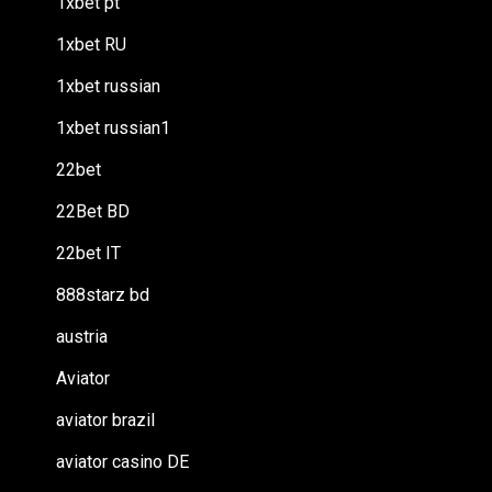
1xbet pt
1xbet RU
1xbet russian
1xbet russian1
22bet
22Bet BD
22bet IT
888starz bd
austria
Aviator
aviator brazil
aviator casino DE