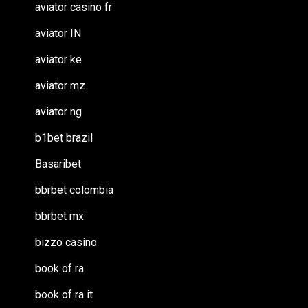
aviator casino fr
aviator IN
aviator ke
aviator mz
aviator ng
b1bet brazil
Basaribet
bbrbet colombia
bbrbet mx
bizzo casino
book of ra
book of ra it