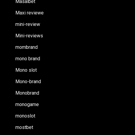
Masalbet
Maxi reviewe
mini-review
Mini-reviews
mombrand
mono brand
Mono slot
Mono-brand
Monobrand
monogame
monoslot
mostbet