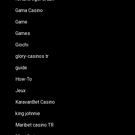
Gama Casino
Game
Games
Giochi
glory-casinos tr
guide
How-To
Jeux
KaravanBet Casino
king johnnie
Maribet casino TR