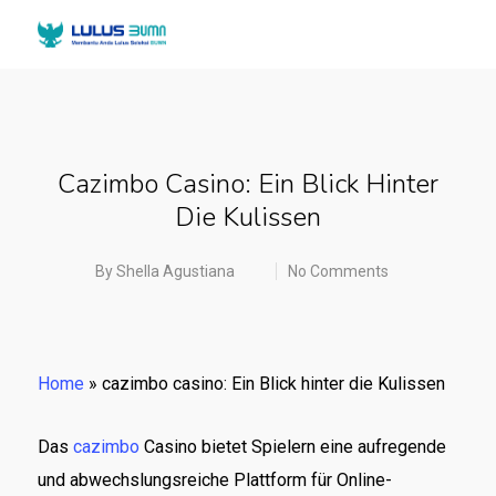
Cazimbo Casino: Ein Blick Hinter
Die Kulissen
By
Shella Agustiana
No Comments
Home
»
cazimbo casino: Ein Blick hinter die Kulissen
Das
cazimbo
Casino bietet Spielern eine aufregende
und abwechslungsreiche Plattform für Online-