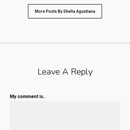
More Posts By Shella Agustiana
Leave A Reply
My comment is..