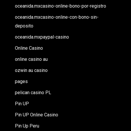
oceanida.mxcasino-online-bono-por-registro
oceanida.mxcasino-online-con-bono-sin-
deposito
oceanida.mxpaypal-casino
Online Casino
online casino au
ozwin au casino
pages
pelican casino PL
Pin UP
Pin UP Online Casino
Pin Up Peru