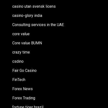
casino utan svensk licens
casino-glory india
Consulting services in the UAE
core value
Core value BUMN
crazy time
csdino
Fair Go Casino
FinTech
Forex News
Forex Trading
fortune tiger brazil