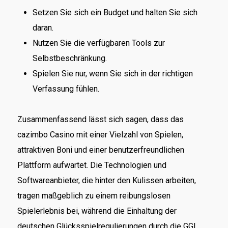
Setzen Sie sich ein Budget und halten Sie sich
daran.
Nutzen Sie die verfügbaren Tools zur
Selbstbeschränkung.
Spielen Sie nur, wenn Sie sich in der richtigen
Verfassung fühlen.
Zusammenfassend lässt sich sagen, dass das
cazimbo Casino mit einer Vielzahl von Spielen,
attraktiven Boni und einer benutzerfreundlichen
Plattform aufwartet. Die Technologien und
Softwareanbieter, die hinter den Kulissen arbeiten,
tragen maßgeblich zu einem reibungslosen
Spielerlebnis bei, während die Einhaltung der
deutschen Glücksspielregulierungen durch die GGL