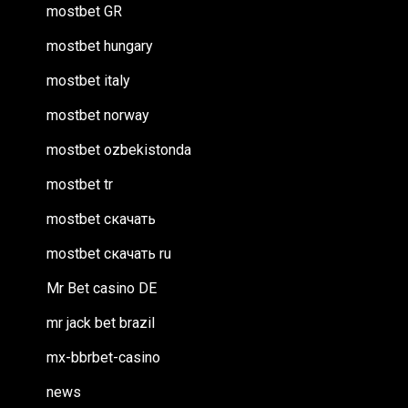
mostbet GR
mostbet hungary
mostbet italy
mostbet norway
mostbet ozbekistonda
mostbet tr
mostbet скачать
mostbet скачать ru
Mr Bet casino DE
mr jack bet brazil
mx-bbrbet-casino
news