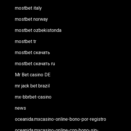
mostbet italy
mostbet norway
mostbet ozbekistonda
mostbet tr
mostbet скачать
mostbet скачать ru
Mr Bet casino DE
mr jack bet brazil
mx-bbrbet-casino
news
oceanida.mxcasino-online-bono-por-registro
oceanida.mxcasino-online-con-bono-sin-