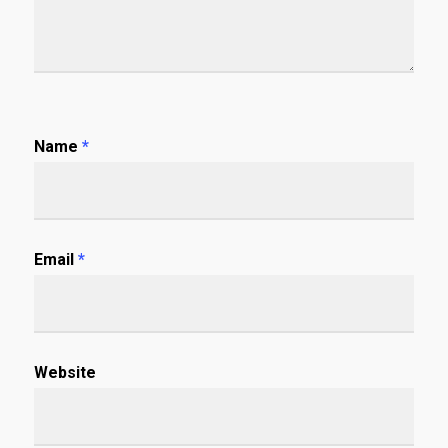
Name
*
Email
*
Website