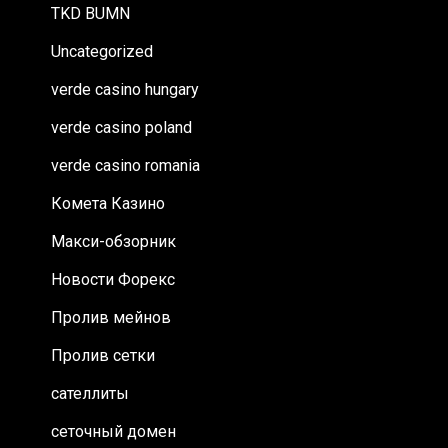
TKD BUMN
Uncategorized
verde casino hungary
verde casino poland
verde casino romania
Комета Казино
Макси-обзорник
Новости Форекс
Пролив мейнов
Пролив сетки
сателлиты
сеточный домен