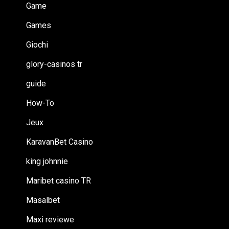
Game
Games
Giochi
glory-casinos tr
guide
How-To
Jeux
KaravanBet Casino
king johnnie
Maribet casino TR
Masalbet
Maxi reviewe