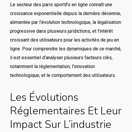
Le secteur des paris sportifs en ligne connaît une
croissance exponentielle depuis la dernière décennie,
alimentée par l’évolution technologique, la légalisation
progressive dans plusieurs juridictions, et l’intérêt
croissant des utilisateurs pour les activités de jeu en
ligne. Pour comprendre les dynamiques de ce marché,
il est essentiel d’analyser plusieurs facteurs clés,
notamment la réglementation, l’innovation
technologique, et le comportement des utilisateurs.
Les Évolutions
Réglementaires Et Leur
Impact Sur L’industrie