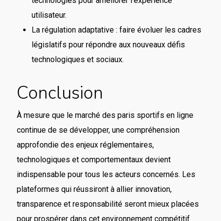
technologies pour améliorer l’expérience
utilisateur.
La régulation adaptative
: faire évoluer les cadres
législatifs pour répondre aux nouveaux défis
technologiques et sociaux.
Conclusion
À mesure que le marché des paris sportifs en ligne
continue de se développer, une compréhension
approfondie des enjeux réglementaires,
technologiques et comportementaux devient
indispensable pour tous les acteurs concernés. Les
plateformes qui réussiront à allier innovation,
transparence et responsabilité seront mieux placées
pour prospérer dans cet environnement compétitif.