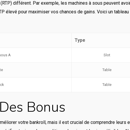
r (RTP) différent. Par exemple, les machines à sous peuvent avoir
cra
RTP élevé pour maximiser vos chances de gains. Voici un tableau
csd
Fai
Type
Fin
Fo
sous A
Slot
For
te
Table
for
ack
Table
Ga
Ga
i Des Bonus
Ga
Gio
liorer votre bankroll, mais il est crucial de comprendre leurs