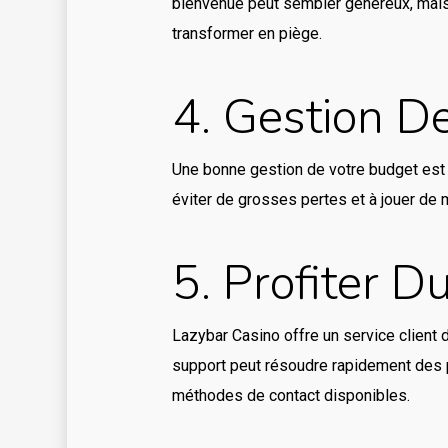
bienvenue peut sembler généreux, mais v
transformer en piège.
4. Gestion D
Une bonne gestion de votre budget est 
éviter de grosses pertes et à jouer de 
5. Profiter D
Lazybar Casino offre un service client 
support peut résoudre rapidement des pr
méthodes de contact disponibles.