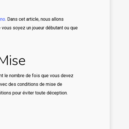
ino
ino en ligne argent reel
ino
. Dans cet article, nous allons
ue vous soyez un joueur débutant ou que
ino en ligne fr
ino onlina ca
ino online ar
Mise
inò online it
ino svensk licens
ent le nombre de fois que vous devez
 avec des conditions de mise de
ino utan svensk licens
tions pour éviter toute déception.
ino-glory india
sulting services in the UAE
e value
re value BUMN