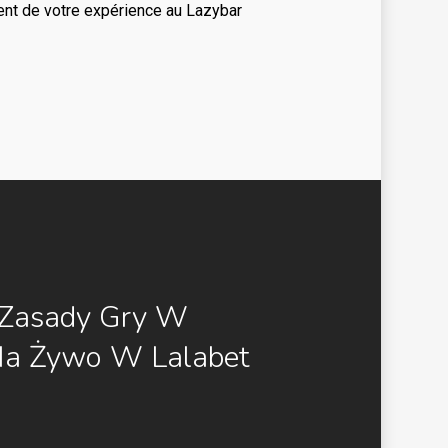
ment de votre expérience au Lazybar
tbet tr
stbet скачать
tbet скачать ru
Bet casino DE
jack bet brazil
bbrbet-casino
ws
anida.mxcasino-online-bono-por-registro
ą Zasady Gry W
anida.mxcasino-online-con-bono-sin-deposito
Na Żywo W Lalabet
anida.mxpaypal-casino
ine Casino
ine casino au