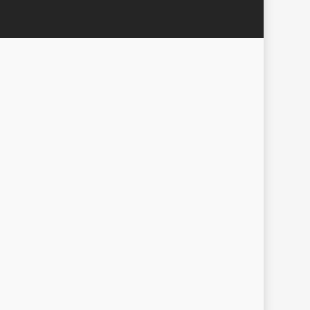
in au casino
ges
ican casino PL
n UP
 UP Online Casino
 Up Peru
co
ots SE
nko
nko in
nko UK
nko_pl