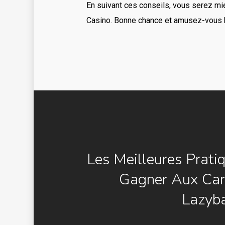
En suivant ces conseils, vous serez mie
Casino. Bonne chance et amusez-vous b
Les Meilleures Prati
Gagner Aux Car
Lazyba