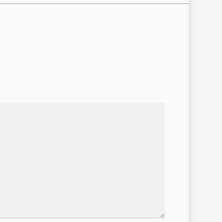
st
ilbilet
menbet
l money pokies app
l money pokies apps
view
viewe
iewer
ky casino australia
t
ts