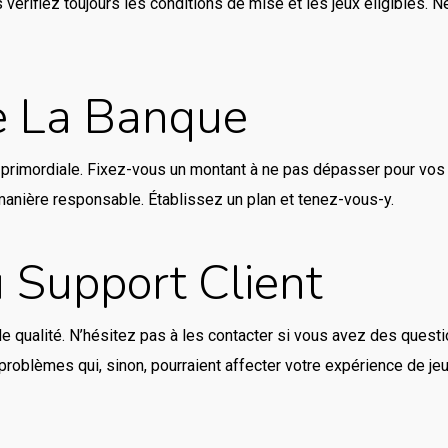
érifiez toujours les conditions de mise et les jeux éligibles. 
glo
gui
Ho
e La Banque
Je
Kar
primordiale. Fixez-vous un montant à ne pas dépasser pour vos 
kin
manière responsable. Établissez un plan et tenez-vous-y.
Mar
u Support Client
Ma
Max
de qualité. N’hésitez pas à les contacter si vous avez des ques
min
oblèmes qui, sinon, pourraient affecter votre expérience de jeu.
Min
mo