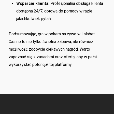
Wsparcie klienta:
Profesjonalna obsługa klienta
dostępna 24/7, gotowa do pomocy w razie
jakichkolwiek pytań.
Podsumowując, gra w pokera na żywo w Lalabet
Casino to nie tylko świetna zabawa, ale również
możliwość zdobycia ciekawych nagród. Warto
zapoznać się z zasadami oraz ofertą, aby w pełni
wykorzystać potencjał tej platformy.