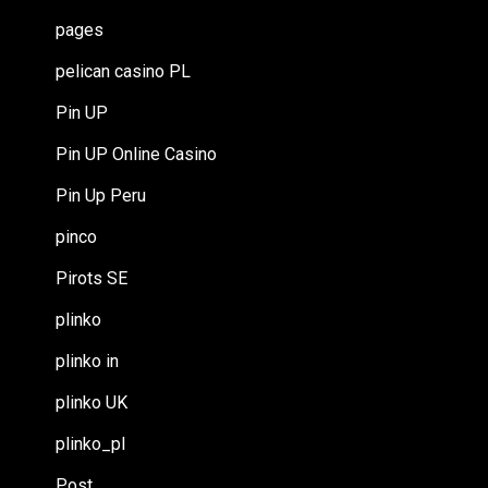
pages
pelican casino PL
Pin UP
Pin UP Online Casino
Pin Up Peru
pinco
Pirots SE
plinko
plinko in
plinko UK
plinko_pl
Post