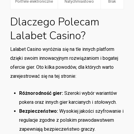
Portfele elektroniczne
Natychmiastowo
Brak
Dlaczego Polecam
Lalabet Casino?
Lalabet Casino wyróżnia się na tle innych platform
dzięki swoim innowacyjnym rozwiązaniom i bogatej
ofercie gier. Oto kilka powodów, dla których warto
zarejestrować się na tej stronie:
Różnorodność gier:
Szeroki wybór wariantów
pokera oraz innych gier karcianych i stołowych.
Bezpieczeństwo:
Wysokiej jakości szyfrowanie i
regulacje zgodne z polskim prawodawstwem
zapewniają bezpieczeństwo graczy.