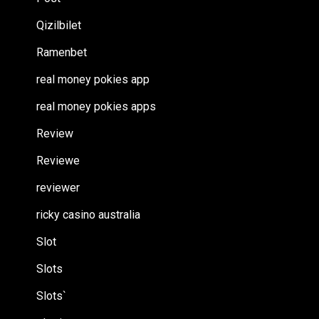
Qizilbilet
Ramenbet
real money pokies app
real money pokies apps
Review
Reviewe
reviewer
ricky casino australia
Slot
Slots
Slots`