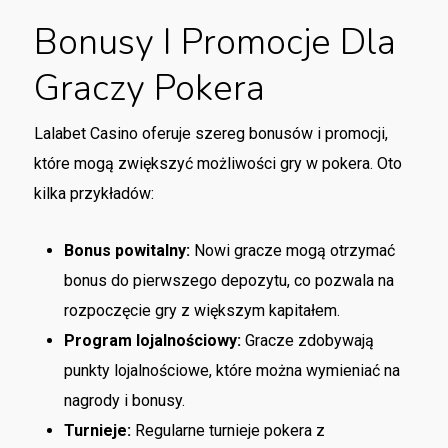
Bonusy I Promocje Dla
Graczy Pokera
Lalabet Casino oferuje szereg bonusów i promocji,
które mogą zwiększyć możliwości gry w pokera. Oto
kilka przykładów:
Bonus powitalny:
Nowi gracze mogą otrzymać
bonus do pierwszego depozytu, co pozwala na
rozpoczęcie gry z większym kapitałem.
Program lojalnościowy:
Gracze zdobywają
punkty lojalnościowe, które można wymieniać na
nagrody i bonusy.
Turnieje:
Regularne turnieje pokera z