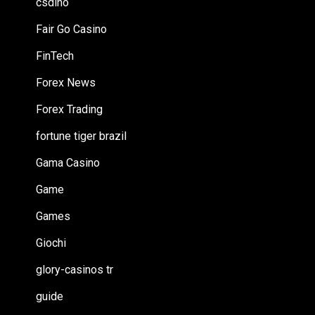
csdino
Fair Go Casino
FinTech
Forex News
Forex Trading
fortune tiger brazil
Gama Casino
Game
Games
Giochi
glory-casinos tr
guide