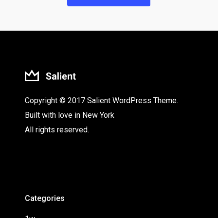
Copyright © 2017 Salient WordPress Theme.
Built with love in New York
All rights reserved.
Categories