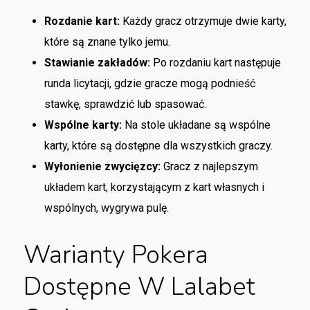
Rozdanie kart:
Każdy gracz otrzymuje dwie karty,
które są znane tylko jemu.
Stawianie zakładów:
Po rozdaniu kart następuje
runda licytacji, gdzie gracze mogą podnieść
stawkę, sprawdzić lub spasować.
Wspólne karty:
Na stole układane są wspólne
karty, które są dostępne dla wszystkich graczy.
Wyłonienie zwycięzcy:
Gracz z najlepszym
układem kart, korzystającym z kart własnych i
wspólnych, wygrywa pulę.
Warianty Pokera
Dostępne W Lalabet