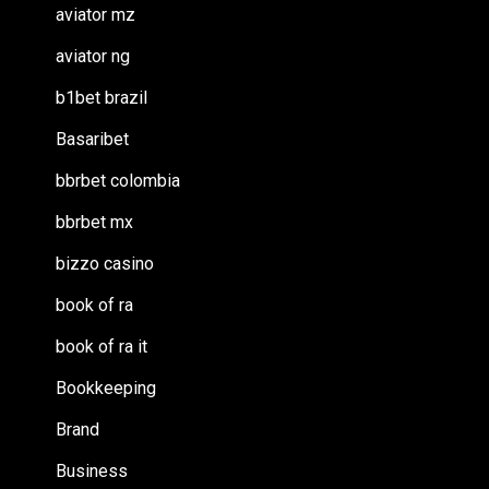
aviator mz
aviator ng
b1bet brazil
Basaribet
bbrbet colombia
bbrbet mx
bizzo casino
book of ra
book of ra it
Bookkeeping
Brand
Business