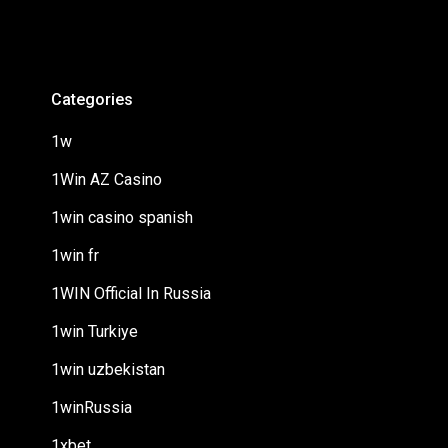
Categories
1w
1Win AZ Casino
1win casino spanish
1win fr
1WIN Official In Russia
1win Turkiye
1win uzbekistan
1winRussia
1xbet