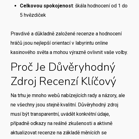
Celkovou spokojenost
: škála hodnocení od 1 do
5 hvězdiček
Pravdivé a důkladně založené recenze a hodnocení
hráčů jsou nejlepší orientací v labyrintu online
kasinového světa a mohou výrazně ovlivnit vaše volby.
Proč Je Důvěryhodný
Zdroj Recenzí Klíčový
Na trhu je mnoho webů nabízejících rady a názory, ale
ne všechny jsou stejně kvalitní. Důvěryhodný zdroj
musí být transparentní, uvádět konkrétní údaje,
případně odkazy na reálné zkušenosti a aktivně
aktualizovat recenze na základě měnících se