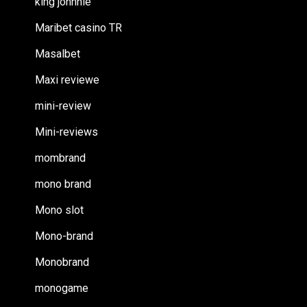
king johnnie
Maribet casino TR
Masalbet
Maxi reviewe
mini-review
Mini-reviews
mombrand
mono brand
Mono slot
Mono-brand
Monobrand
monogame