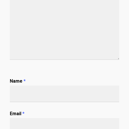
Name
*
Email
*