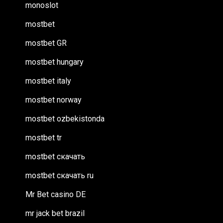
monoslot
mostbet
mostbet GR
mostbet hungary
mostbet italy
mostbet norway
mostbet ozbekistonda
mostbet tr
mostbet скачать
mostbet скачать ru
Mr Bet casino DE
mr jack bet brazil