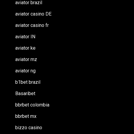
aviator brazil
aviator casino DE
aviator casino fr
aviator IN
aviator ke
aviator mz
aviator ng
b1bet brazil
Basaribet
bbrbet colombia
bbrbet mx
bizzo casino