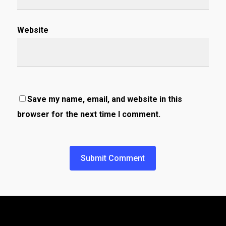
Website
Save my name, email, and website in this
browser for the next time I comment.