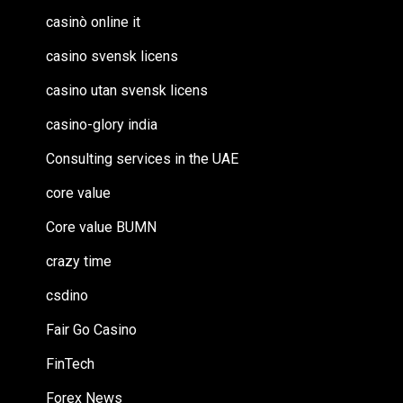
casinò online it
casino svensk licens
casino utan svensk licens
casino-glory india
Consulting services in the UAE
core value
Core value BUMN
crazy time
csdino
Fair Go Casino
FinTech
Forex News