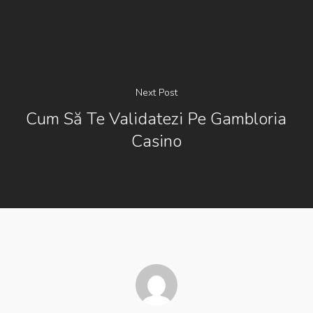
Next Post
Cum Să Te Validatezi Pe Gambloria
Casino