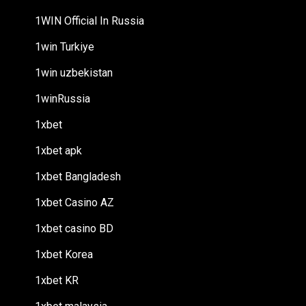
1WIN Official In Russia
1win Turkiye
1win uzbekistan
1winRussia
1xbet
1xbet apk
1xbet Bangladesh
1xbet Casino AZ
1xbet casino BD
1xbet Korea
1xbet KR