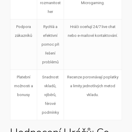
rozmanitost
Microgaming.
her
Podpora
Rychlá a
Hráči oceňují 24/7 live chat
zákazníků
efektivní
nebo e-mailové kontaktování.
pomoc při
řešení
problémů
Platební
Snadnost
Recenze porovnávají poplatky
možnosti a
vkladů,
a limity jednotlivých metod
bonusy
výběrů,
vkladu.
férové
podmínky