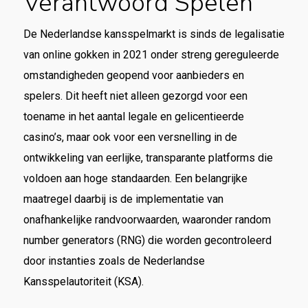
Verantwoord Spelen
De Nederlandse kansspelmarkt is sinds de legalisatie
van online gokken in 2021 onder streng gereguleerde
omstandigheden geopend voor aanbieders en
spelers. Dit heeft niet alleen gezorgd voor een
toename in het aantal legale en gelicentieerde
casino’s, maar ook voor een versnelling in de
ontwikkeling van eerlijke, transparante platforms die
voldoen aan hoge standaarden. Een belangrijke
maatregel daarbij is de implementatie van
onafhankelijke randvoorwaarden, waaronder random
number generators (RNG) die worden gecontroleerd
door instanties zoals de Nederlandse
Kansspelautoriteit (KSA).