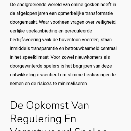
De snelgroeiende wereld van online gokken heeft in
de afgelopen jaren een opmerkelijke transformatie
doorgemaakt. Waar voorheen vragen over veiligheid,
eerlijke spelaanbieding en gereguleerde
bedrijfsvoering vaak de boventoon voerden, staan
inmiddels transparantie en betrouwbaarheid centraal
in het speelklimaat. Voor zowel nieuwkomers als
doorgewinterde spelers is het begrijpen van deze
ontwikkeling essentieel om slimme beslissingen te
nemen en de risico’s te minimaliseren.
De Opkomst Van
Regulering En