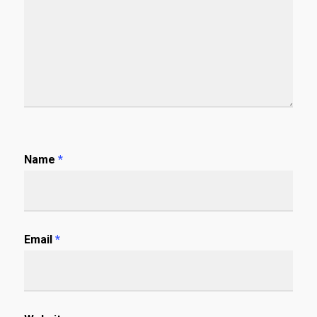
Name
*
Email
*