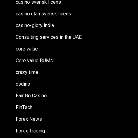
casino svensk licens
casino utan svensk licens
casino-glory india
Consulting services in the UAE
core value
Core value BUMN
crazy time
csdino
Fair Go Casino
FinTech
Forex News
Forex Trading