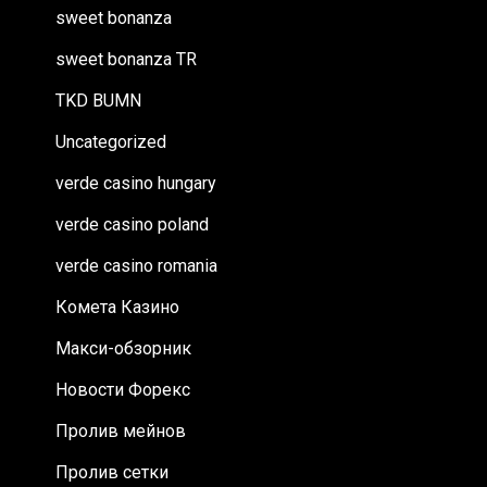
sweet bonanza
sweet bonanza TR
TKD BUMN
Uncategorized
verde casino hungary
verde casino poland
verde casino romania
Комета Казино
Макси-обзорник
Новости Форекс
Пролив мейнов
Пролив сетки