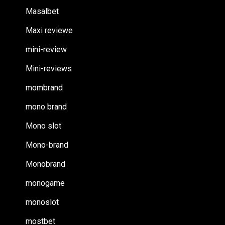
Masalbet
Maxi reviewe
mini-review
Mini-reviews
mombrand
mono brand
Mono slot
Mono-brand
Monobrand
monogame
monoslot
mostbet