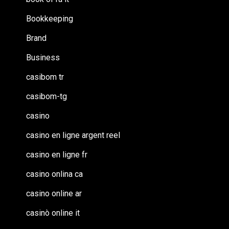
Bookkeeping
Brand
Business
casibom tr
casibom-tg
casino
casino en ligne argent reel
casino en ligne fr
casino onlina ca
casino online ar
casinò online it