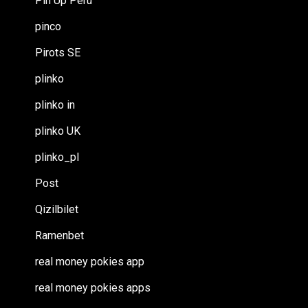
Pin Up Peru
pinco
Pirots SE
plinko
plinko in
plinko UK
plinko_pl
Post
Qizilbilet
Ramenbet
real money pokies app
real money pokies apps