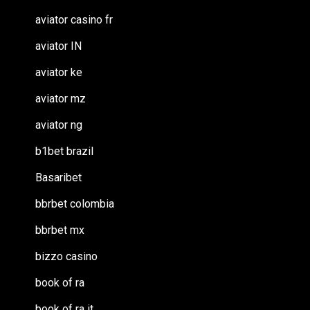
aviator casino fr
aviator IN
aviator ke
aviator mz
aviator ng
b1bet brazil
Basaribet
bbrbet colombia
bbrbet mx
bizzo casino
book of ra
book of ra it