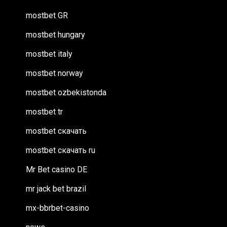
mostbet GR
mostbet hungary
mostbet italy
mostbet norway
mostbet ozbekistonda
mostbet tr
mostbet скачать
mostbet скачать ru
Mr Bet casino DE
mr jack bet brazil
mx-bbrbet-casino