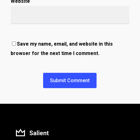
Website
Save my name, email, and website in this
browser for the next time I comment.