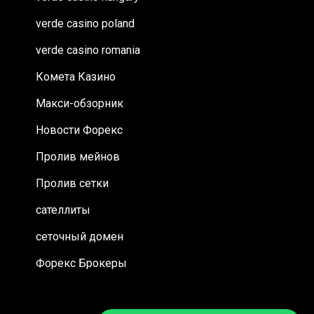
verde casino poland
verde casino romania
Комета Казино
Макси-обзорник
Новости Форекс
Пролив мейнов
Пролив сетки
сателлиты
сеточный домен
Форекс Брокеры