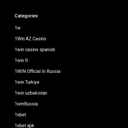
Categories
1w
1Win AZ Casino
1win casino spanish
1win fr
1WIN Official In Russia
1win Turkiye
1win uzbekistan
1winRussia
1xbet
1xbet apk