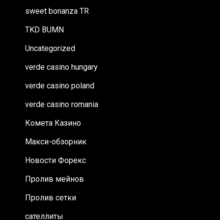
sweet bonanza TR
TKD BUMN
Uncategorized
verde casino hungary
verde casino poland
verde casino romania
Комета Казино
Макси-обзорник
Новости Форекс
Пролив мейнов
Пролив сетки
сателлиты