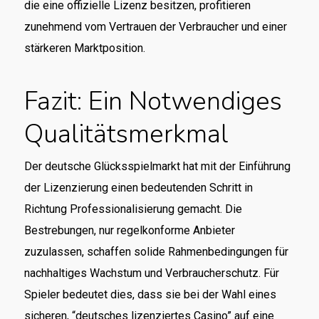
die eine offizielle Lizenz besitzen, profitieren
zunehmend vom Vertrauen der Verbraucher und einer
stärkeren Marktposition.
Fazit: Ein Notwendiges
Qualitätsmerkmal
Der deutsche Glücksspielmarkt hat mit der Einführung
der Lizenzierung einen bedeutenden Schritt in
Richtung Professionalisierung gemacht. Die
Bestrebungen, nur regelkonforme Anbieter
zuzulassen, schaffen solide Rahmenbedingungen für
nachhaltiges Wachstum und Verbraucherschutz. Für
Spieler bedeutet dies, dass sie bei der Wahl eines
sicheren, “deutsches lizenziertes Casino” auf eine