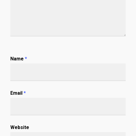
Name
*
Email
*
Website