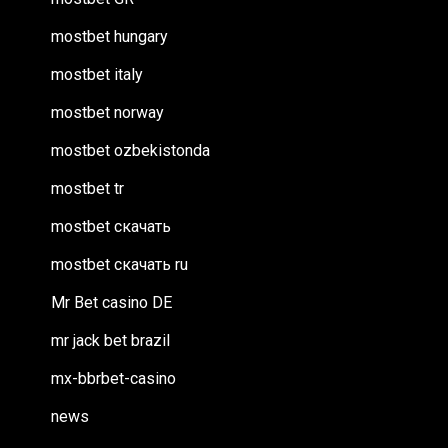
mostbet hungary
mostbet italy
mostbet norway
mostbet ozbekistonda
mostbet tr
mostbet скачать
mostbet скачать ru
Mr Bet casino DE
mr jack bet brazil
mx-bbrbet-casino
news