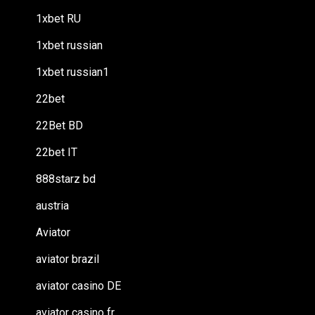
1xbet RU
1xbet russian
1xbet russian1
22bet
22Bet BD
22bet IT
888starz bd
austria
Aviator
aviator brazil
aviator casino DE
aviator casino fr