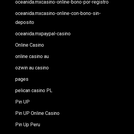
oceanida.mxcasino-online-bono-por-registro
oceanida.mxcasino-online-con-bono-sin-
deposito
oceanida.mxpaypal-casino
Online Casino
online casino au
ozwin au casino
pages
pelican casino PL
Pin UP
Pin UP Online Casino
Pin Up Peru