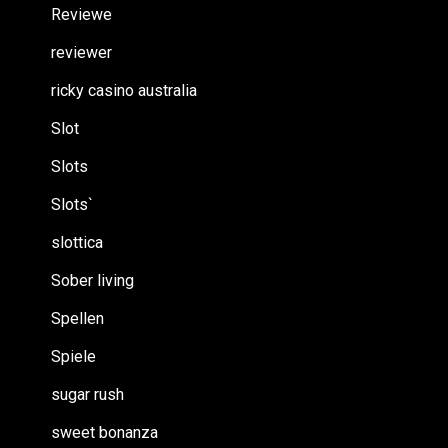
Reviewe
reviewer
ricky casino australia
Slot
Slots
Slots`
slottica
Sober living
Spellen
Spiele
sugar rush
sweet bonanza