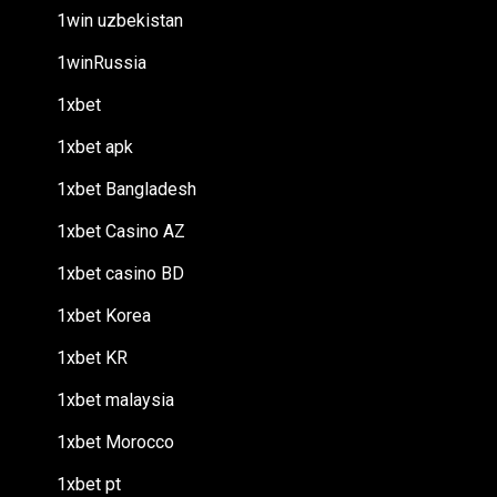
1win uzbekistan
1winRussia
1xbet
1xbet apk
1xbet Bangladesh
1xbet Casino AZ
1xbet casino BD
1xbet Korea
1xbet KR
1xbet malaysia
1xbet Morocco
1xbet pt