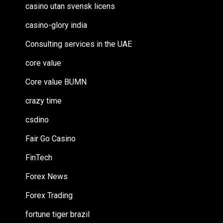
casino utan svensk licens
casino-glory india
Consulting services in the UAE
core value
Core value BUMN
crazy time
csdino
Fair Go Casino
FinTech
Forex News
Forex Trading
fortune tiger brazil