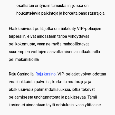
osallistua erityisiin turnauksiin, joissa on
houkuttelevia palkintoja ja korkeita panostusrajoja.
Eksklusiiviset pelit, jotka on räätälöity VIP-pelaajien
tarpeisiin, eivät ainoastaan tarjoa viihdyttävää
pelikokemusta, vaan ne myös mahdollistavat
suurempien voittojen saavuttamisen ainutlaatuisilla
pelimekaniikoilla.
Raju Casinolla,
Raju kasino
, VIP-pelaajat voivat odottaa
ensiluokkaista palvelua, korkeita nostorajoja ja
eksklusiivisia pelimahdollisuuksia, jotka tekevät
pelaamisesta unohtumatonta ja palkitsevaa. Tämä
kasino ei ainoastaan täytä odotuksia, vaan ylittää ne.