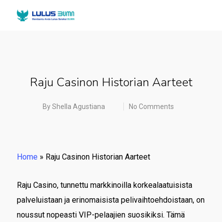
Raju Casinon Historian Aarteet
By
Shella Agustiana
No Comments
Home
»
Raju Casinon Historian Aarteet
Raju Casino, tunnettu markkinoilla korkealaatuisista
palveluistaan ja erinomaisista pelivaihtoehdoistaan, on
noussut nopeasti VIP-pelaajien suosikiksi. Tämä