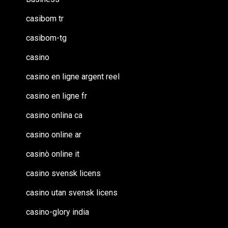
casibom tr
casibom-tg
casino
casino en ligne argent reel
casino en ligne fr
casino onlina ca
casino online ar
casinò online it
casino svensk licens
casino utan svensk licens
casino-glory india