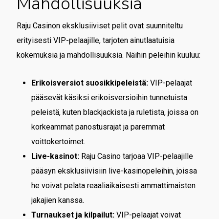
Mahdollisuuksia
Raju Casinon eksklusiiviset pelit ovat suunniteltu
erityisesti VIP-pelaajille, tarjoten ainutlaatuisia
kokemuksia ja mahdollisuuksia. Näihin peleihin kuuluu:
Erikoisversiot suosikkipeleistä:
VIP-pelaajat
pääsevät käsiksi erikoisversioihin tunnetuista
peleistä, kuten blackjackista ja ruletista, joissa on
korkeammat panostusrajat ja paremmat
voittokertoimet.
Live-kasinot:
Raju Casino tarjoaa VIP-pelaajille
pääsyn eksklusiivisiin live-kasinopeleihin, joissa
he voivat pelata reaaliaikaisesti ammattimaisten
jakajien kanssa.
Turnaukset ja kilpailut:
VIP-pelaajat voivat