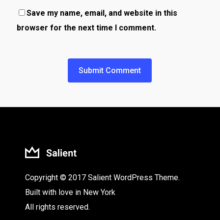
Save my name, email, and website in this
browser for the next time I comment.
Copyright © 2017 Salient WordPress Theme.
Built with love in New York
All rights reserved.