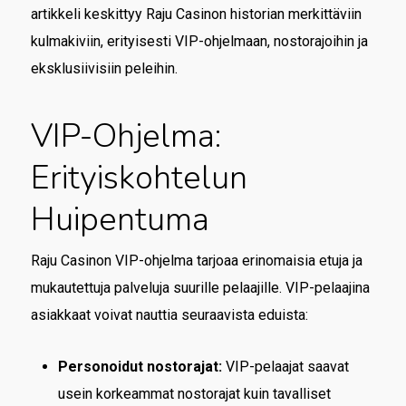
artikkeli keskittyy Raju Casinon historian merkittäviin
kulmakiviin, erityisesti VIP-ohjelmaan, nostorajoihin ja
eksklusiivisiin peleihin.
VIP-Ohjelma:
Erityiskohtelun
Huipentuma
Raju Casinon VIP-ohjelma tarjoaa erinomaisia etuja ja
mukautettuja palveluja suurille pelaajille. VIP-pelaajina
asiakkaat voivat nauttia seuraavista eduista:
Personoidut nostorajat:
VIP-pelaajat saavat
usein korkeammat nostorajat kuin tavalliset