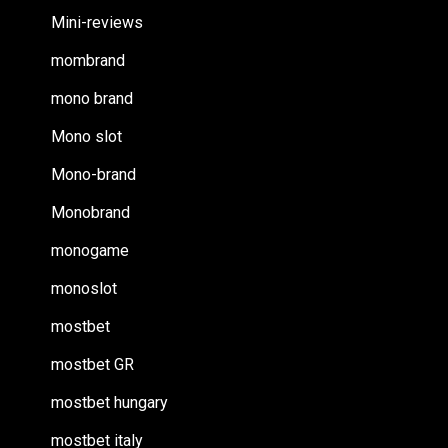
Mini-reviews
mombrand
mono brand
Mono slot
Mono-brand
Monobrand
monogame
monoslot
mostbet
mostbet GR
mostbet hungary
mostbet italy