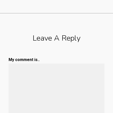
Leave A Reply
My comment is..