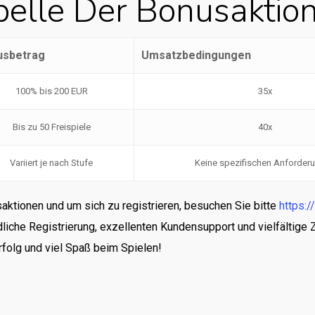
belle Der Bonusaktio
mo
Mon
usbetrag
Umsatzbedingungen
Mo
Mo
100% bis 200 EUR
35x
mo
Bis zu 50 Freispiele
40x
mo
Variiert je nach Stufe
Keine spezifischen Anforder
mo
mo
aktionen und um sich zu registrieren, besuchen Sie bitte
https:/
mos
dliche Registrierung, exzellenten Kundensupport und vielfältige
rfolg und viel Spaß beim Spielen!
mos
mo
mo