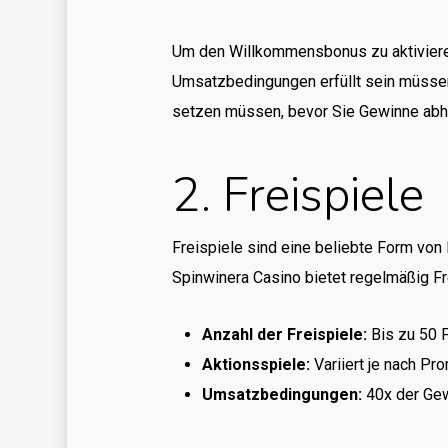
Um den Willkommensbonus zu aktivieren,
Umsatzbedingungen erfüllt sein müsse
setzen müssen, bevor Sie Gewinne abh
2. Freispiele
Freispiele sind eine beliebte Form von
Spinwinera Casino bietet regelmäßig Fre
Anzahl der Freispiele:
Bis zu 50 F
Aktionsspiele:
Variiert je nach Pr
Umsatzbedingungen:
40x der Gew