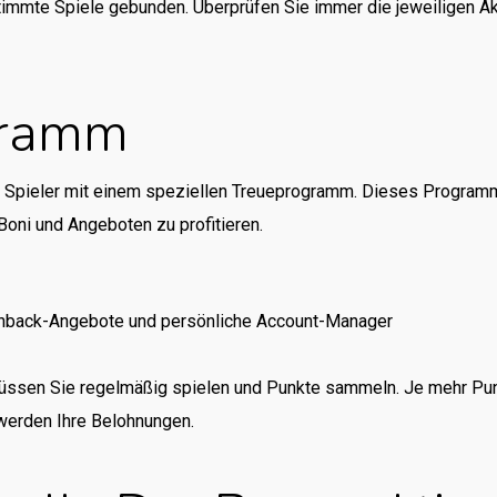
glo
stimmte Spiele gebunden. Überprüfen Sie immer die jeweiligen A
gui
Ho
gramm
Je
Kar
n Spieler mit einem speziellen Treueprogramm. Dieses Programm
kin
Boni und Angeboten zu profitieren.
Mar
Ma
shback-Angebote und persönliche Account-Manager
Max
min
ssen Sie regelmäßig spielen und Punkte sammeln. Je mehr Pun
 werden Ihre Belohnungen.
Min
mo