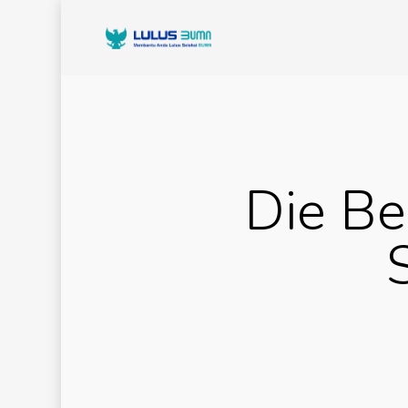
Die Be