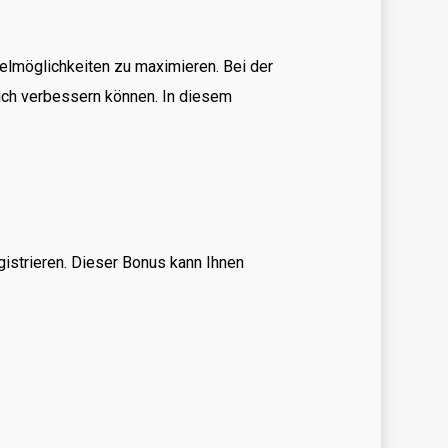
ino
ino en ligne argent reel
ielmöglichkeiten zu maximieren. Bei der
ich verbessern können. In diesem
ino en ligne fr
ino onlina ca
ino online ar
inò online it
ino svensk licens
gistrieren. Dieser Bonus kann Ihnen
ino utan svensk licens
ino-glory india
sulting services in the UAE
e value
re value BUMN