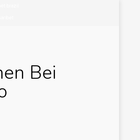
et brazil
aribet
bet colombia
bet mx
zo casino
nen Bei
k of ra
k of ra it
o
okkeeping
and
siness
ibom tr
sibom-tg