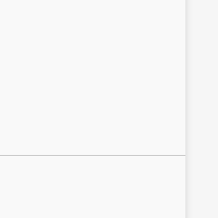
in au casino
ges
ican casino PL
n UP
 UP Online Casino
 Up Peru
co
ots SE
nko
nko in
nko UK
nko_pl