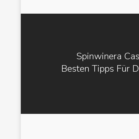
Spinwinera Cas
Besten Tipps Für D