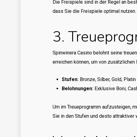
Die Freispiele sind in der Regel an be
dass Sie die Freispiele optimal nutzen.
3. Treuepro
Spinwinera Casino belohnt seine treue
erreichen können, um von zusätzlichen 
Stufen:
Bronze, Silber, Gold, Platin
Belohnungen:
Exklusive Boni, Ca
Um im Treueprogramm aufzusteigen, mü
Sie in den Stufen und desto attraktiver