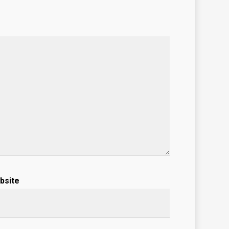
st
ilbilet
menbet
l money pokies app
l money pokies apps
view
viewe
iewer
ky casino australia
bsite
t
ts