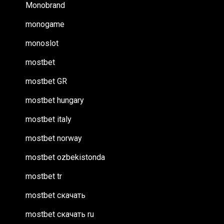
Monobrand
monogame
monoslot
mostbet
mostbet GR
mostbet hungary
mostbet italy
mostbet norway
mostbet ozbekistonda
mostbet tr
mostbet скачать
mostbet скачать ru