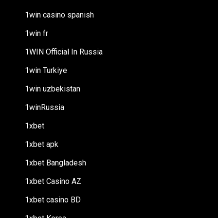
1win casino spanish
1win fr
1WIN Official In Russia
1win Turkiye
1win uzbekistan
1winRussia
1xbet
1xbet apk
1xbet Bangladesh
1xbet Casino AZ
1xbet casino BD