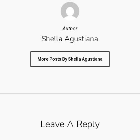
Author
Shella Agustiana
More Posts By Shella Agustiana
Leave A Reply