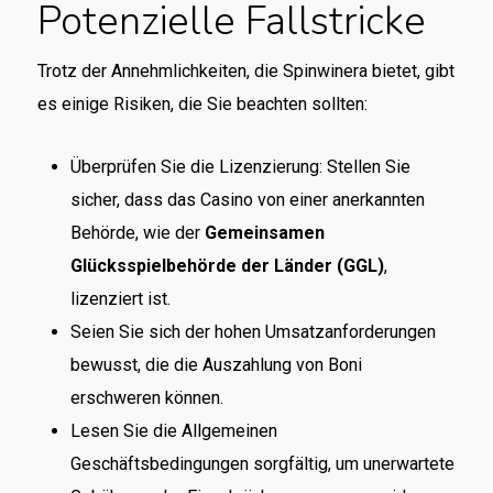
Potenzielle Fallstricke
Trotz der Annehmlichkeiten, die Spinwinera bietet, gibt
es einige Risiken, die Sie beachten sollten:
Überprüfen Sie die Lizenzierung: Stellen Sie
sicher, dass das Casino von einer anerkannten
Behörde, wie der
Gemeinsamen
Glücksspielbehörde der Länder (GGL)
,
lizenziert ist.
Seien Sie sich der hohen Umsatzanforderungen
bewusst, die die Auszahlung von Boni
erschweren können.
Lesen Sie die Allgemeinen
Geschäftsbedingungen sorgfältig, um unerwartete