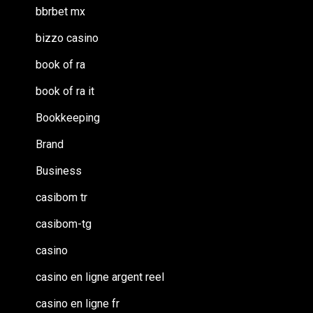
bbrbet mx
bizzo casino
book of ra
book of ra it
Bookkeeping
Brand
Business
casibom tr
casibom-tg
casino
casino en ligne argent reel
casino en ligne fr