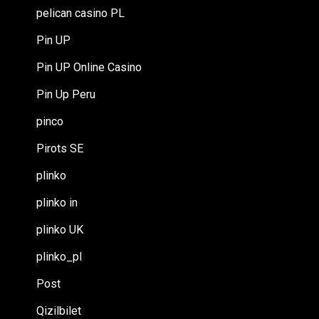
pelican casino PL
Pin UP
Pin UP Online Casino
Pin Up Peru
pinco
Pirots SE
plinko
plinko in
plinko UK
plinko_pl
Post
Qizilbilet