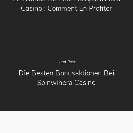
Casino : Comment En Profiter
Next Post
Die Besten Bonusaktionen Bei
Spinwinera Casino