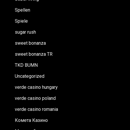
Spellen
Spiele
sugar rush
sweet bonanza
sweet bonanza TR
TKD BUMN
Uncategorized
verde casino hungary
verde casino poland
verde casino romania
Комета Казино