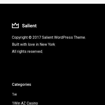
Copyright © 2017 Salient WordPress Theme.
Built with love in New York
All rights reserved.
Categories
1w
1Win AZ Casino