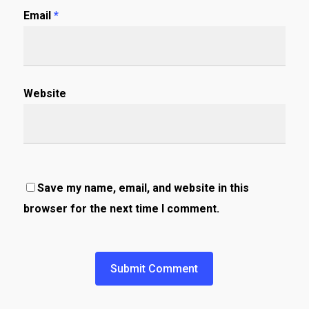
Email
*
Website
Save my name, email, and website in this
browser for the next time I comment.