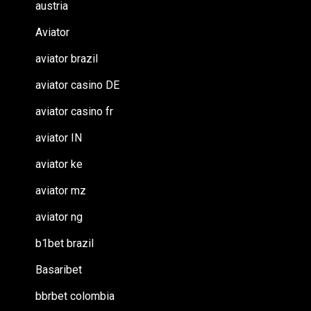
austria
Aviator
aviator brazil
aviator casino DE
aviator casino fr
aviator IN
aviator ke
aviator mz
aviator ng
b1bet brazil
Basaribet
bbrbet colombia