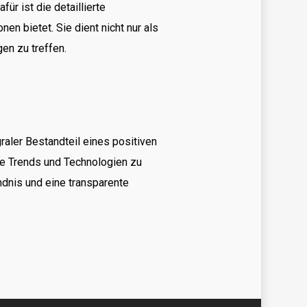
ür ist die detaillierte
tbet tr
n bietet. Sie dient nicht nur als
stbet скачать
en zu treffen.
tbet скачать ru
Bet casino DE
jack bet brazil
raler Bestandteil eines positiven
bbrbet-casino
eue Trends und Technologien zu
ws
ndnis und eine transparente
anida.mxcasino-online-bono-por-registro
anida.mxcasino-online-con-bono-sin-deposito
anida.mxpaypal-casino
ine Casino
ine casino au