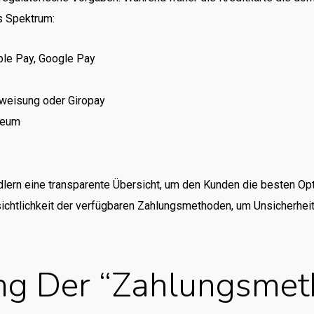
as Spektrum:
cra
csd
le Pay, Google Pay
Fai
weisung oder Giropay
Fin
reum
Fo
For
for
dlern eine transparente Übersicht, um den Kunden die besten Opt
rsichtlichkeit der verfügbaren Zahlungsmethoden, um Unsicherhe
Ga
Ga
Ga
ng Der “zahlungsme
Gio