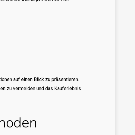
zy time
ino
r Go Casino
Tech
rex News
ex Trading
tune tiger brazil
ionen auf einen Blick zu präsentieren.
iten zu vermeiden und das Kauferlebnis
ma Casino
me
mes
thoden
chi