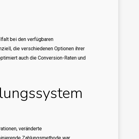
ino
ino en ligne argent reel
ino en ligne fr
lfalt bei den verfügbaren
ino onlina ca
iell, die verschiedenen Optionen ihrer
ino online ar
optimiert auch die Conversion-Raten und
inò online it
ino svensk licens
hlungssystem
ino utan svensk licens
ino-glory india
sulting services in the UAE
e value
ationen, veränderte
ominierende Zahlungsmethode war,
re value BUMN