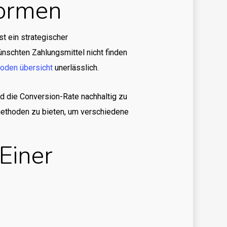
formen
ry-casinos tr
de
st ein strategischer
w-To
schten Zahlungsmittel nicht finden
ux
oden übersicht
unerlässlich.
avanBet Casino
nd die Conversion-Rate nachhaltig zu
g johnnie
smethoden zu bieten, um verschiedene
ibet casino TR
salbet
Einer
i reviewe
i-review
i-reviews
mbrand