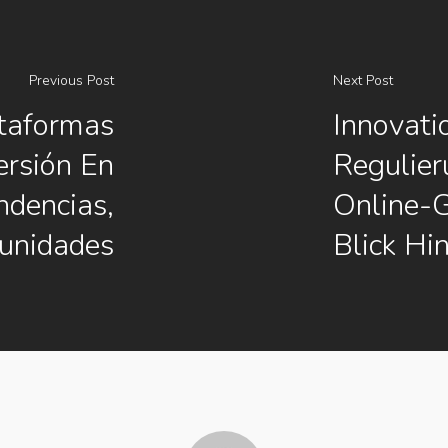
ozw
pa
Previous Post
Next Post
pel
taformas
Innovat
Pi
ersión En
Regulie
Pin
ndencias,
Online-G
Pin
tunidades
Blick Hi
pin
Pir
pli
pli
pli
pli