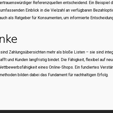
ertrauenswürdiger Referenzquellen entscheidend. Ein Beispiel daf
mos
mfassenden Einblick in die Vielzahl an verfügbaren Bezahloptione
mo
n auch als Ratgeber für Konsumenten, um informierte Entscheidung
mos
nke
Mr 
mr 
 sind Zahlungsübersichten mehr als bloße Listen – sie sind integ
mx-
fft und Kunden langfristig bindet. Die Fähigkeit, flexibel auf n
ne
Wettbewerbsfähigkeit eines Online-Shops. Ein fundiertes Verstä
oce
methoden bilden dabei das Fundament für nachhaltigen Erfolg.
oce
oce
Onl
onl