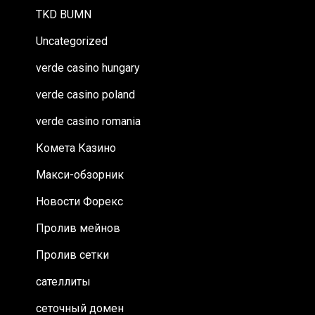
TKD BUMN
Uncategorized
verde casino hungary
verde casino poland
verde casino romania
Комета Казино
Макси-обзорник
Новости Форекс
Пролив мейнов
Пролив сетки
сателлиты
сеточный домен