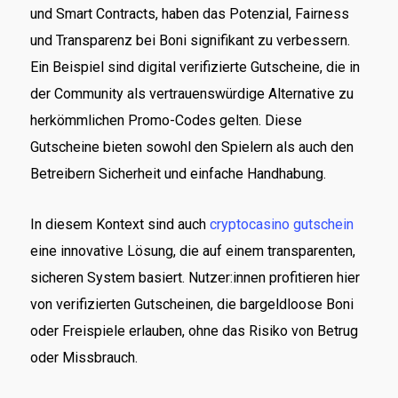
und Smart Contracts, haben das Potenzial, Fairness
und Transparenz bei Boni signifikant zu verbessern.
Ein Beispiel sind digital verifizierte Gutscheine, die in
der Community als vertrauenswürdige Alternative zu
herkömmlichen Promo-Codes gelten. Diese
Gutscheine bieten sowohl den Spielern als auch den
Betreibern Sicherheit und einfache Handhabung.
In diesem Kontext sind auch
cryptocasino gutschein
eine innovative Lösung, die auf einem transparenten,
sicheren System basiert. Nutzer:innen profitieren hier
von verifizierten Gutscheinen, die bargeldloose Boni
oder Freispiele erlauben, ohne das Risiko von Betrug
oder Missbrauch.