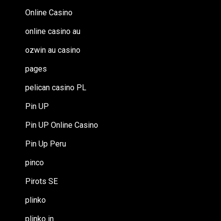
Online Casino
online casino au
ozwin au casino
pages
pelican casino PL
Pin UP
Pin UP Online Casino
Pin Up Peru
pinco
Pirots SE
plinko
plinko in