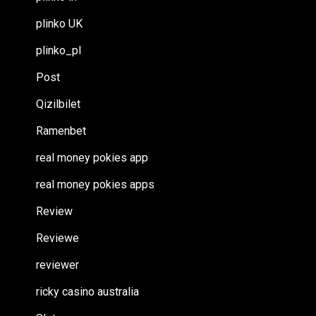
plinko UK
plinko_pl
Post
Qizilbilet
Ramenbet
real money pokies app
real money pokies apps
Review
Reviewe
reviewer
ricky casino australia