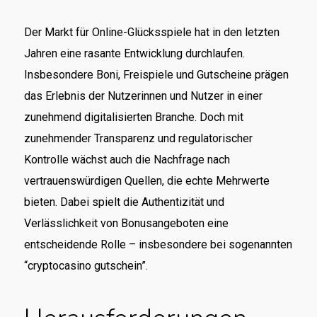
Der Markt für Online-Glücksspiele hat in den letzten
Jahren eine rasante Entwicklung durchlaufen.
Insbesondere Boni, Freispiele und Gutscheine prägen
das Erlebnis der Nutzerinnen und Nutzer in einer
zunehmend digitalisierten Branche. Doch mit
zunehmender Transparenz und regulatorischer
Kontrolle wächst auch die Nachfrage nach
vertrauenswürdigen Quellen, die echte Mehrwerte
bieten. Dabei spielt die Authentizität und
Verlässlichkeit von Bonusangeboten eine
entscheidende Rolle – insbesondere bei sogenannten
“cryptocasino gutschein”
.