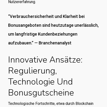
Nutzererfahrung.
“Verbrauchersicherheit und Klarheit bei
Bonusangeboten sind heutzutage unerlässlich,
um langfristige Kundenbeziehungen
aufzubauen.” — Branchenanalyst
Innovative Ansätze:
Regulierung,
Technologie Und
Bonusgutscheine
Technologische Fortschritte, etwa durch Blockchain