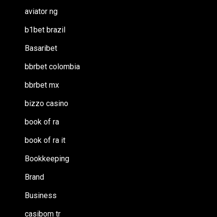
aviator ng
b1bet brazil
Basaribet
bbrbet colombia
bbrbet mx
bizzo casino
book of ra
book of ra it
Bookkeeping
Brand
Business
casibom tr