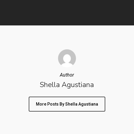
Author
Shella Agustiana
More Posts By Shella Agustiana