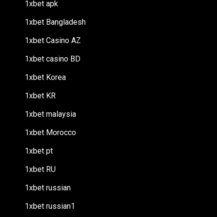
1xbet apk
1xbet Bangladesh
1xbet Casino AZ
1xbet casino BD
1xbet Korea
1xbet KR
1xbet malaysia
1xbet Morocco
1xbet pt
1xbet RU
1xbet russian
1xbet russian1