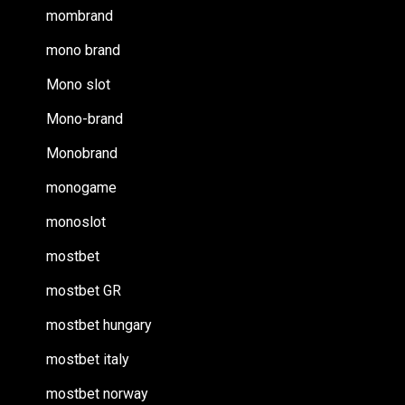
mombrand
mono brand
Mono slot
Mono-brand
Monobrand
monogame
monoslot
mostbet
mostbet GR
mostbet hungary
mostbet italy
mostbet norway