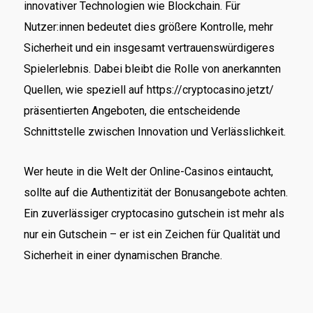
innovativer Technologien wie Blockchain. Für
Nutzer:innen bedeutet dies größere Kontrolle, mehr
Sicherheit und ein insgesamt vertrauenswürdigeres
Spielerlebnis. Dabei bleibt die Rolle von anerkannten
Quellen, wie speziell auf https://cryptocasino.jetzt/
präsentierten Angeboten, die entscheidende
Schnittstelle zwischen Innovation und Verlässlichkeit.
Wer heute in die Welt der Online-Casinos eintaucht,
sollte auf die Authentizität der Bonusangebote achten.
Ein zuverlässiger cryptocasino gutschein ist mehr als
nur ein Gutschein – er ist ein Zeichen für Qualität und
Sicherheit in einer dynamischen Branche.